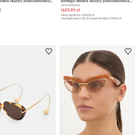
Bottega Veneta okulary przeciwsłoneczne kocie oczy damskie
Bottega Veneta okulary przeciwsłoneczne damskie
Cena aktualna:
ł
1629,90 zł
Cena regularna:
2239,90 zł
Najniższa cena z 30 dni przed obniżką:
1799,90 zł