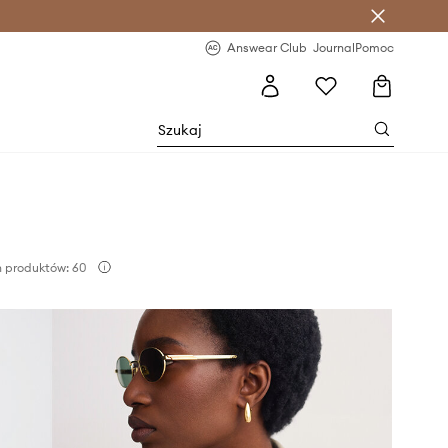
letter >
Regularne nowości >
Answear Club
Journal
Pomoc
 produktów: 60