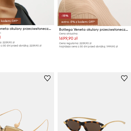
-15%
z kodem: OFF*
extra -5% z kodem: OFF*
Bottega Veneta okulary przeciwsłoneczne pilotki damskie
Bottega Veneta okulary przeciwsłoneczne pilotki damskie
:
Cena aktualna:
ł
1699,90 zł
a:
2239,90 zł
Cena regularna:
2239,90 zł
 z 30 dni przed obniżką:
2239,90 zł
Najniższa cena z 30 dni przed obniżką:
1999,90 zł