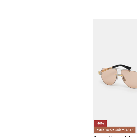
-10%
extra -10% z kodem: OFF*