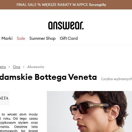
szczędzaj z Answear Club >
FINAL SALE % WIĘKSZE RABATY W APPCE
Dostawa nawet w 24h >
Szczegóły
News
Marki
Sale
Summer Shop
Gift Card
neta
Ona
Akcesoria
 damskie Bottega Veneta
Liczba wybranych
a to włoski dom mody
6 roku. Od tego czasu
yjątkowym stylem oraz
nania. Ostatnie lata
ełomowych, bo brand