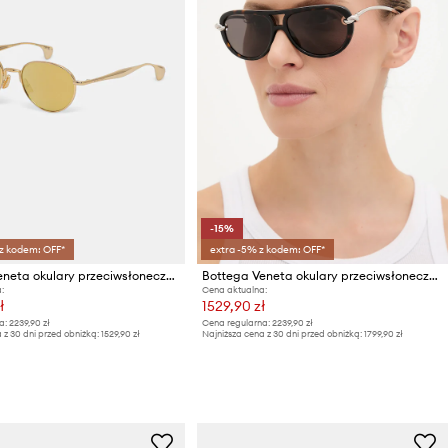
-15%
 z kodem: OFF*
extra -5% z kodem: OFF*
Bottega Veneta okulary przeciwsłoneczne
Bottega Veneta okulary przeciwsłoneczne damskie
:
Cena aktualna:
ł
1529,90 zł
a:
2239,90 zł
Cena regularna:
2239,90 zł
 z 30 dni przed obniżką:
1529,90 zł
Najniższa cena z 30 dni przed obniżką:
1799,90 zł