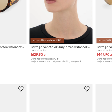
extra -5% z kodem: OFF*
extra -10%
Bottega Veneta okulary przeciwsłoneczne
Bottega Veneta okulary przeciwsłoneczne damskie
Cena aktualna:
Cena aktualna
1629,90 zł
1449,90 z
Cena regularna:
2239,90 zł
Cena regularn
Najniższa cena z 30 dni przed obniżką:
1799,90 zł
Najniższa cena