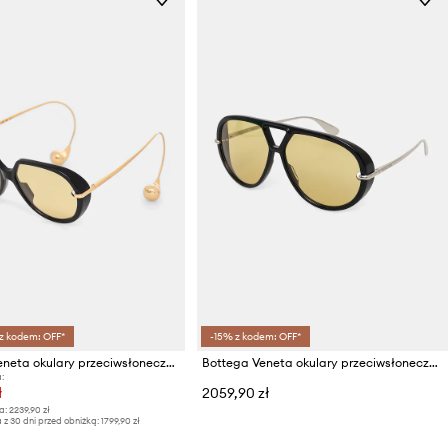
 z kodem: OFF*
-15% z kodem: OFF*
Bottega Veneta okulary przeciwsłoneczne
Bottega Veneta okulary przeciwsłoneczne pilotki
:
ł
2059,90 zł
a:
2239,90 zł
 z 30 dni przed obniżką:
1799,90 zł