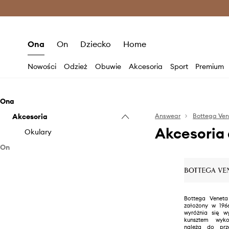
Premium Fashion Benefits >
O
Ona
On
Dziecko
Home
Nowości
Odzież
Obuwie
Akcesoria
Sport
Premium
Ona
Akcesoria
Answear
Bottega Ve
Akcesoria
Okulary
On
Akcesoria
Okulary
Bottega Venet
założony w 196
wyróżnia się w
kunsztem wyko
należą do prz