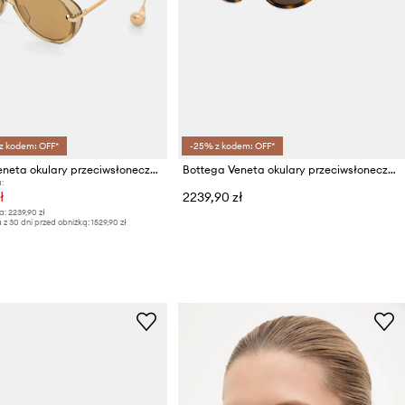
 z kodem: OFF*
-25% z kodem: OFF*
Bottega Veneta okulary przeciwsłoneczne
Bottega Veneta okulary przeciwsłoneczne damskie
:
ł
2239,90 zł
a:
2239,90 zł
 z 30 dni przed obniżką:
1529,90 zł