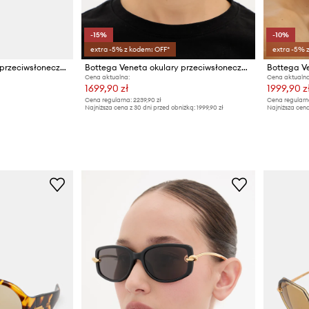
-15%
-10%
extra -5% z kodem: OFF*
extra -5% 
Bottega Veneta okulary przeciwsłoneczne
Bottega Veneta okulary przeciwsłoneczne pilotki damskie
Cena aktualna:
Cena aktualna
1699,90 zł
1999,90 z
Cena regularna:
2239,90 zł
Cena regularn
Najniższa cena z 30 dni przed obniżką:
1999,90 zł
Najniższa cena