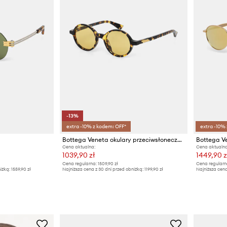
-13%
extra -10% z kodem: OFF*
extra -10%
Bottega Veneta okulary przeciwsłoneczne
Cena aktualna:
Cena aktualna
1039,90 zł
1449,90 z
Cena regularna:
1509,90 zł
Cena regularn
iżką:
1559,90 zł
Najniższa cena z 30 dni przed obniżką:
1199,90 zł
Najniższa cena