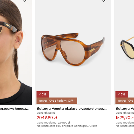
-10%
-15%
extra -10% z kodem: OFF*
extra -10%
Bottega Veneta okulary przeciwsłoneczne kocie oczy damskie
Bottega Veneta okulary przeciwsłoneczne
Cena aktualna:
Cena aktualna
2049,90 zł
1529,90 z
Cena regularna:
2279,90 zł
Cena regularn
Najniższa cena z 30 dni przed obniżką:
2279,90 zł
Najniższa cena