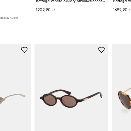
Bottega Veneta okulary przeciwsłoneczne damskie
1909,90 zł
1699,90 z
iżką:
2279,90 zł