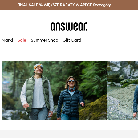
szczędzaj z Answear Club >
FINAL SALE % WIĘKSZE RABATY W APPCE
Dostawa nawet w 24h >
Szczegóły
News
Marki
Sale
Summer Shop
Gift Card