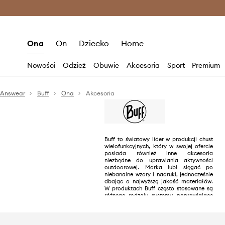
Premium Fashion Benefits >
O
Ona
On
Dziecko
Home
Nowości
Odzież
Obuwie
Akcesoria
Sport
Premium
Answear
Buff
Ona
Akcesoria
Buff to światowy lider w produkcji chust
wielofunkcyjnych, który w swojej ofercie
posiada również inne akcesoria
niezbędne do uprawiania aktywności
outdoorowej. Marka lubi sięgać po
niebanalne wzory i nadruki, jednocześnie
dbając o najwyższą jakość materiałów.
W produktach Buff często stosowane są
różnego rodzaju systemy, poprawiające
komfort noszenia w każdych warunkach
pogodowych.