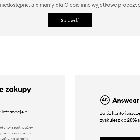
niedostępne, ale mamy dla Ciebie inne wyjątkowe propozyc
Sprawdź
ze zakupy
Answear
 informacje o
Załóż konto i oszc
zyskujesz do
20%
s
dukty i jest ważny
nnymi promocjami, a
góły na stronie: