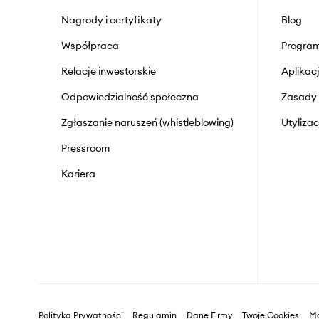
Nagrody i certyfikaty
Blog
Współpraca
Program
Relacje inwestorskie
Aplika
Odpowiedzialność społeczna
Zasady 
Zgłaszanie naruszeń (whistleblowing)
Utyliza
Pressroom
Kariera
Polityka Prywatności
Regulamin
Dane Firmy
Twoje Cookies
Ma