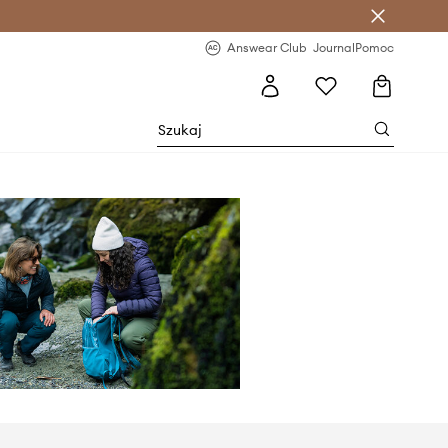
letter >
Regularne nowości >
Answear Club
Journal
Pomoc