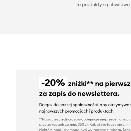
Te produkty są chwilowo 
-20%
zniżki** na pierws
za zapis do newslettera.
Dołącz do naszej społeczności, aby otrzymywać
najnowszych promocjach i produktach.
**Rabat jest jednorazowy, obejmuje nieprzecenione pro
przy zakupach za min. 350 zł. Rabat nie łączy się z i
niektóre produkty mogą być wyłączone z rabatu. Szcze