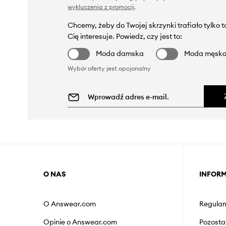
wykluczenia z promocji
.
Chcemy, żeby do Twojej skrzynki trafiało tylko 
Cię interesuje. Powiedz, czy jest to:
Moda damska
Moda męsk
Wybór oferty jest opcjonalny
O NAS
INFOR
O Answear.com
Regulam
Opinie o Answear.com
Pozosta