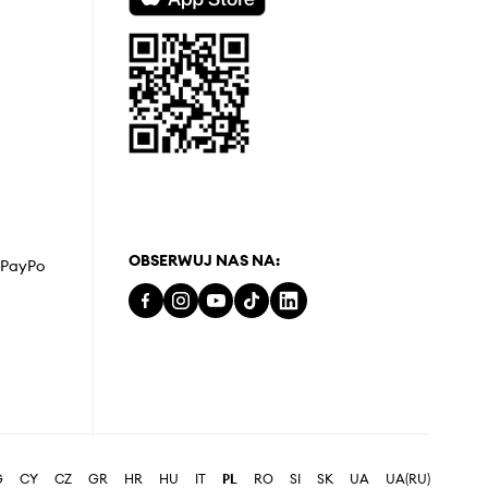
OBSERWUJ NAS NA:
z PayPo
G
CY
CZ
GR
HR
HU
IT
PL
RO
SI
SK
UA
UA(RU)