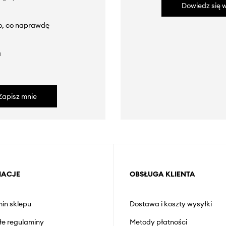
Dowiedz się w
to, co naprawdę
a
Zapisz mnie
MACJE
OBSŁUGA KLIENTA
in sklepu
Dostawa i koszty wysyłki
łe regulaminy
Metody płatności