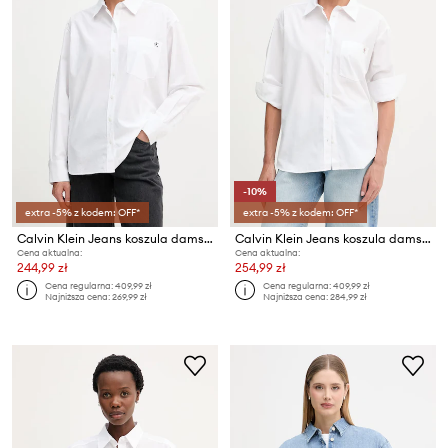
-10%
extra -5% z kodem: OFF*
extra -5% z kodem: OFF*
Calvin Klein Jeans koszula damska bawełniana
Calvin Klein Jeans koszula damska bawełniana
Cena aktualna:
Cena aktualna:
244,99 zł
254,99 zł
Cena regularna:
409,99 zł
Cena regularna:
409,99 zł
Najniższa cena:
269,99 zł
Najniższa cena:
284,99 zł