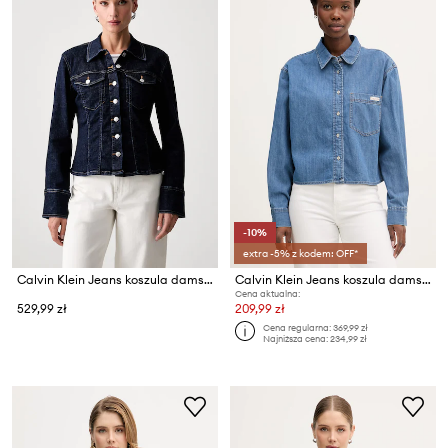
-10%
extra -5% z kodem: OFF*
Calvin Klein Jeans koszula damska jeansowa
Calvin Klein Jeans koszula damska jeansowa
Cena aktualna:
529,99 zł
209,99 zł
Cena regularna:
369,99 zł
Najniższa cena:
234,99 zł