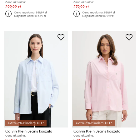
Cena aktualna:
Cena aktualna:
299,99 zł
279,99 zł
Cena regularna:
559,99 zł
Cena regularna:
559,99 zł
Najniższa cena:
314,99 zł
Najniższa cena:
309,99 zł
extra -5% z kodem: OFF*
extra -5% z kodem: OFF*
Calvin Klein Jeans koszula
Calvin Klein Jeans koszula
Cena aktualna:
Cena aktualna: