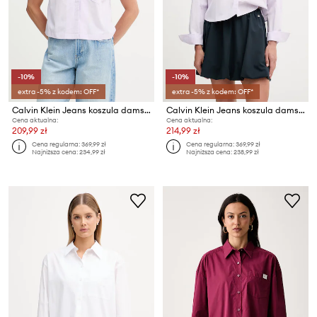
-10%
-10%
extra -5% z kodem: OFF*
extra -5% z kodem: OFF*
Calvin Klein Jeans koszula damska bawełniana
Calvin Klein Jeans koszula damska bawełniana
Cena aktualna:
Cena aktualna:
209,99 zł
214,99 zł
Cena regularna:
369,99 zł
Cena regularna:
369,99 zł
Najniższa cena:
234,99 zł
Najniższa cena:
238,99 zł