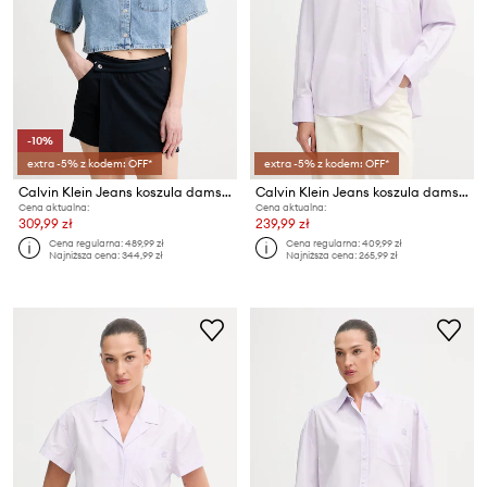
-10%
extra -5% z kodem: OFF*
extra -5% z kodem: OFF*
Calvin Klein Jeans koszula damska jeansowa
Calvin Klein Jeans koszula damska bawełniana
Cena aktualna:
Cena aktualna:
309,99 zł
239,99 zł
Cena regularna:
489,99 zł
Cena regularna:
409,99 zł
Najniższa cena:
344,99 zł
Najniższa cena:
265,99 zł