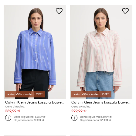
extra -5% z kodem: OFF*
extra -5% z kodem: OFF*
Calvin Klein Jeans koszula bawełniana
Calvin Klein Jeans koszula bawełniana
Cena aktualna:
Cena aktualna:
289,99 zł
299,99 zł
Cena regularna:
569,99 zł
Cena regularna:
569,99 zł
Najniższa cena:
319,99 zł
Najniższa cena:
309,99 zł