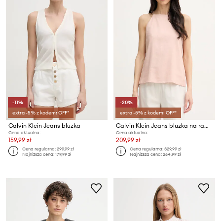
-11%
-20%
extra -5% z kodem: OFF*
extra -5% z kodem: OFF*
Calvin Klein Jeans bluzka
Calvin Klein Jeans bluzka na ramiączkach damska z lnem
Cena aktualna:
Cena aktualna:
159,99 zł
209,99 zł
Cena regularna:
299,99 zł
Cena regularna:
329,99 zł
Najniższa cena:
179,99 zł
Najniższa cena:
264,99 zł