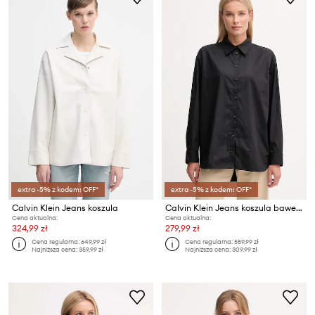
extra -5% z kodem: OFF*
extra -5% z kodem: OFF*
Calvin Klein Jeans koszula
Calvin Klein Jeans koszula bawełniana
Cena aktualna:
Cena aktualna:
324,99 zł
279,99 zł
Cena regularna:
649,99 zł
Cena regularna:
559,99 zł
Najniższa cena:
359,99 zł
Najniższa cena:
309,99 zł