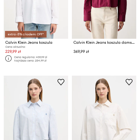
extra -5% z kodem: OFF*
Calvin Klein Jeans koszula
Calvin Klein Jeans koszula damska bawełniana
Cena aktualna:
229,99 zł
369,99 zł
Cena regularna:
439,99 zł
Najniższa cena:
254,99 zł