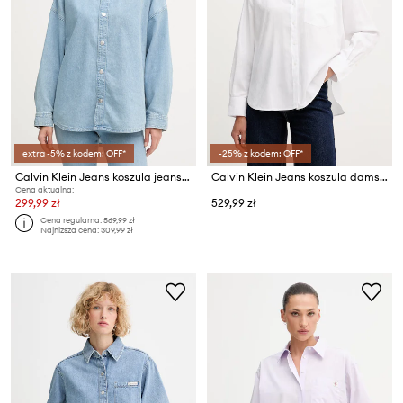
extra -5% z kodem: OFF*
-25% z kodem: OFF*
Calvin Klein Jeans koszula jeansowa
Calvin Klein Jeans koszula damska bawełniana
Cena aktualna:
299,99 zł
529,99 zł
Cena regularna:
569,99 zł
Najniższa cena:
309,99 zł