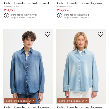
Calvin Klein Jeans bluzka koszulowa damska bawełniana
Calvin Klein Jeans koszula jeansowa
Cena aktualna:
Cena aktualna:
254,99 zł
289,99 zł
Cena regularna:
409,99 zł
Cena regularna:
529,99 zł
Najniższa cena:
284,99 zł
Najniższa cena:
343,99 zł
extra -5% z kodem: OFF*
extra -5% z kodem: OFF*
Calvin Klein Jeans koszula jeansowa
Calvin Klein Jeans koszula jeansowa