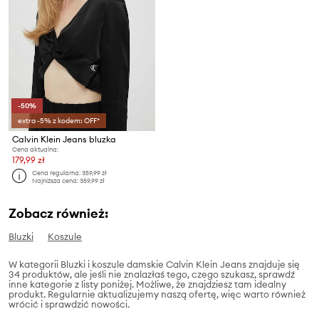
-50%
extra -5% z kodem: OFF*
Calvin Klein Jeans bluzka
Cena aktualna:
179,99 zł
Cena regularna:
359,99 zł
Najniższa cena:
359,99 zł
Zobacz również:
Bluzki
Koszule
W kategorii Bluzki i koszule damskie Calvin Klein Jeans znajduje się
34 produktów, ale jeśli nie znalazłaś tego, czego szukasz, sprawdź
inne kategorie z listy poniżej. Możliwe, że znajdziesz tam idealny
produkt. Regularnie aktualizujemy naszą ofertę, więc warto również
wrócić i sprawdzić nowości.