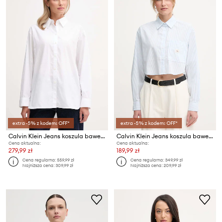
extra -5% z kodem: OFF*
extra -5% z kodem: OFF*
Calvin Klein Jeans koszula bawełniana
Calvin Klein Jeans koszula bawełniana
Cena aktualna:
Cena aktualna:
279,99 zł
189,99 zł
Cena regularna:
559,99 zł
Cena regularna:
349,99 zł
Najniższa cena:
309,99 zł
Najniższa cena:
209,99 zł