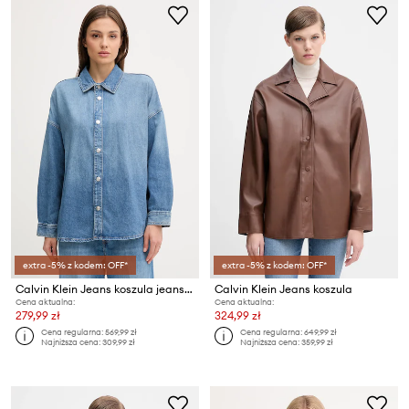
extra -5% z kodem: OFF*
extra -5% z kodem: OFF*
Calvin Klein Jeans koszula jeansowa
Calvin Klein Jeans koszula
Cena aktualna:
Cena aktualna:
279,99 zł
324,99 zł
Cena regularna:
569,99 zł
Cena regularna:
649,99 zł
Najniższa cena:
309,99 zł
Najniższa cena:
359,99 zł