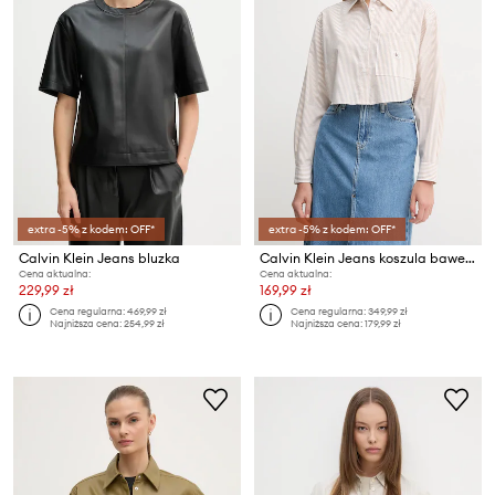
extra -5% z kodem: OFF*
extra -5% z kodem: OFF*
Calvin Klein Jeans bluzka
Calvin Klein Jeans koszula bawełniana
Cena aktualna:
Cena aktualna:
229,99 zł
169,99 zł
Cena regularna:
469,99 zł
Cena regularna:
349,99 zł
Najniższa cena:
254,99 zł
Najniższa cena:
179,99 zł