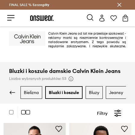
FINAL SALE %
Szczegóły
Oszczędzaj z Answear Club >
Calvin Klein Jeans od lat nie przestaje szokować -
reklamy marki są niezmiennie kontrowersyjne i
naładowane erotyzmem. Z tego powodu są
regularnie zakazywane. I niezwykle skuteczne.
Jednak dżinsy z charakterystycznym szwem „omega” na tylnych
kieszeniach to przede wszystkim świeżość, nowoczesność i minimalizm.
Zasada „mniej znaczy więcej” sprawdza się w tym przypadku znakomicie.
Bluzki i koszule damskie Calvin Klein Jeans
Liczba wybranych produktów: 53
bielizna
bluzki i koszule
bluzy
jeansy
Filtry