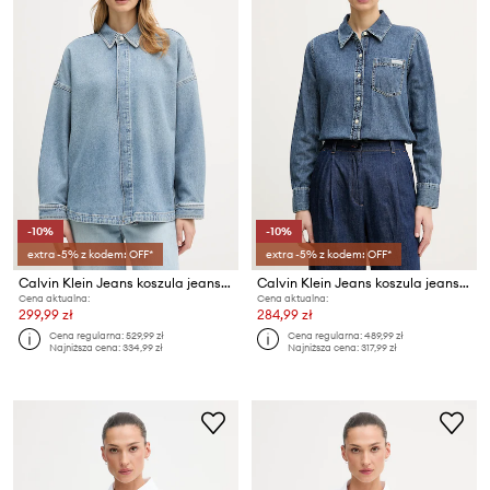
-10%
-10%
extra -5% z kodem: OFF*
extra -5% z kodem: OFF*
Calvin Klein Jeans koszula jeansowa
Calvin Klein Jeans koszula jeansowa
Cena aktualna:
Cena aktualna:
299,99 zł
284,99 zł
Cena regularna:
529,99 zł
Cena regularna:
489,99 zł
Najniższa cena:
334,99 zł
Najniższa cena:
317,99 zł