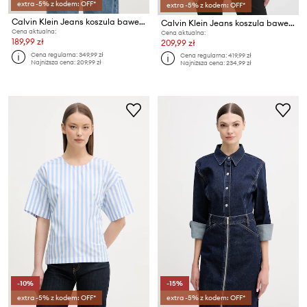
extra -5% z kodem: OFF*
extra -5% z kodem: OFF*
Calvin Klein Jeans koszula bawełniana
Calvin Klein Jeans koszula bawełniana
Cena aktualna:
Cena aktualna:
189,99 zł
209,99 zł
Cena regularna:
349,99 zł
Cena regularna:
419,99 zł
Najniższa cena:
209,99 zł
Najniższa cena:
234,99 zł
-10%
-15%
extra -5% z kodem: OFF*
extra -5% z kodem: OFF*