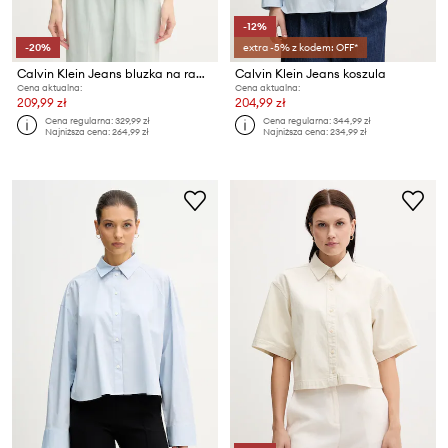
-12%
-20%
extra -5% z kodem: OFF*
Calvin Klein Jeans bluzka na ramiączkach damska z lnem
Calvin Klein Jeans koszula
Cena aktualna:
Cena aktualna:
209,99 zł
204,99 zł
Cena regularna:
329,99 zł
Cena regularna:
344,99 zł
Najniższa cena:
264,99 zł
Najniższa cena:
234,99 zł