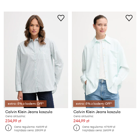
extra -5% z kodem: OFF*
extra -5% z kodem: OFF*
Calvin Klein Jeans koszula
Calvin Klein Jeans koszula
Cena aktualna:
Cena aktualna:
234,99 zł
244,99 zł
Cena regularna:
469,99 zł
Cena regularna:
479,99 zł
Najniższa cena:
259,99 zł
Najniższa cena:
269,99 zł