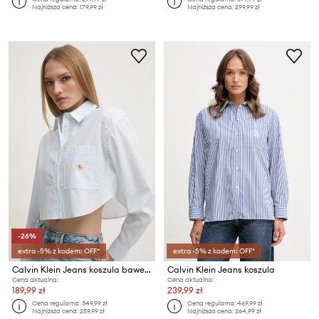
Najniższa cena:
179,99 zł
Najniższa cena:
299,99 zł
-26%
extra -5% z kodem: OFF*
extra -5% z kodem: OFF*
Calvin Klein Jeans koszula bawełniana
Calvin Klein Jeans koszula
Cena aktualna:
Cena aktualna:
189,99 zł
239,99 zł
Cena regularna:
349,99 zł
Cena regularna:
469,99 zł
Najniższa cena:
259,99 zł
Najniższa cena:
264,99 zł