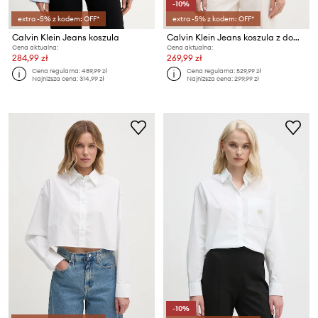
-10%
extra -5% z kodem: OFF*
extra -5% z kodem: OFF*
Calvin Klein Jeans koszula
Calvin Klein Jeans koszula z domieszką lnu
Cena aktualna:
Cena aktualna:
284,99 zł
269,99 zł
Cena regularna:
489,99 zł
Cena regularna:
529,99 zł
Najniższa cena:
314,99 zł
Najniższa cena:
299,99 zł
-10%