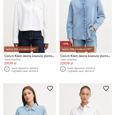
-19%
extra -5% z kodem: OFF*
extra -5% z kodem: OFF*
Calvin Klein Jeans koszula damska bawełniana
Calvin Klein Jeans koszula damska jeansowa
Cena aktualna:
Cena aktualna:
219,99 zł
229,99 zł
Cena regularna:
369,99 zł
Cena regularna:
409,99 zł
Najniższa cena:
243,99 zł
Najniższa cena:
284,99 zł