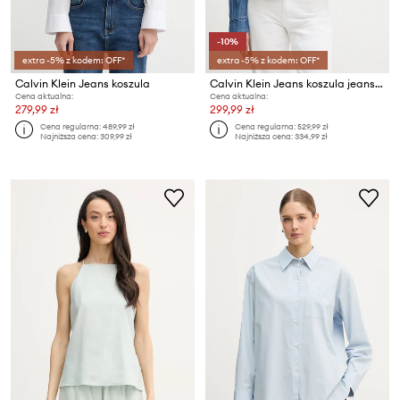
-10%
extra -5% z kodem: OFF*
extra -5% z kodem: OFF*
Calvin Klein Jeans koszula
Calvin Klein Jeans koszula jeansowa
Cena aktualna:
Cena aktualna:
279,99 zł
299,99 zł
Cena regularna:
489,99 zł
Cena regularna:
529,99 zł
Najniższa cena:
309,99 zł
Najniższa cena:
334,99 zł