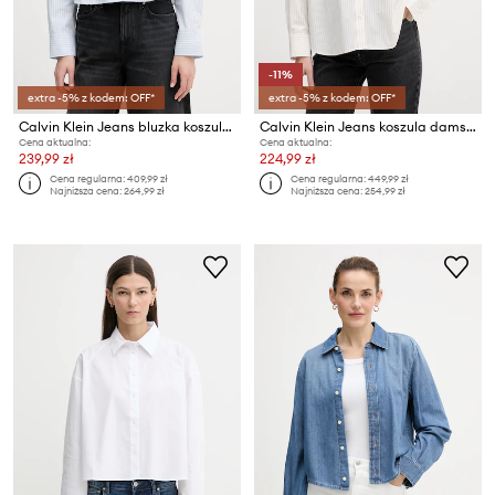
-11%
extra -5% z kodem: OFF*
extra -5% z kodem: OFF*
Calvin Klein Jeans bluzka koszulowa damska bawełniana
Calvin Klein Jeans koszula damska bawełniana
Cena aktualna:
Cena aktualna:
239,99 zł
224,99 zł
Cena regularna:
409,99 zł
Cena regularna:
449,99 zł
Najniższa cena:
264,99 zł
Najniższa cena:
254,99 zł