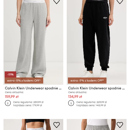
-11%
extra -5% z kodem: OFF*
extra -5% z kodem: OFF*
Calvin Klein Underwear spodnie dresowe bawełniane
Calvin Klein Underwear spodnie dresowe damskie
Cena aktualna:
Cena aktualna:
159,99 zł
134,99 zł
Cena regularna:
259,99 zł
Cena regularna:
229,99 zł
Najniższa cena:
179,99 zł
Najniższa cena:
148,99 zł