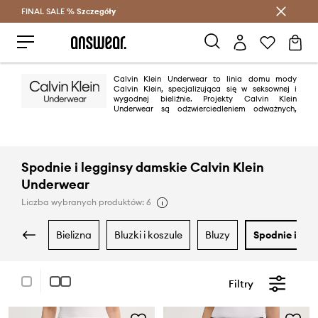
FINAL SALE %
Szczegóły
Oszczędzaj z Answear Club >
Calvin Klein Underwear to linia domu mody
Calvin Klein, specjalizująca się w seksownej i
wygodnej bieliźnie. Projekty Calvin Klein
Underwear są odzwierciedleniem odważnych,
nowoczesnych ideałów i uwodzicielskiej, często minimalistycznej estetyki
Spodnie i legginsy damskie Calvin Klein
Underwear
Liczba wybranych produktów: 6
bielizna
bluzki i koszule
bluzy
spodnie i leg
Filtry