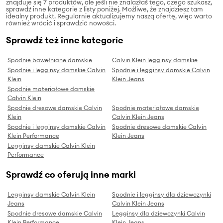
znajduje się 7 produktów, ale jeśli nie znalazłaś tego, czego szukasz,
sprawdź inne kategorie z listy poniżej. Możliwe, że znajdziesz tam
idealny produkt. Regularnie aktualizujemy naszą ofertę, więc warto
również wrócić i sprawdzić nowości.
Sprawdź też inne kategorie
Spodnie bawełniane damskie
Calvin Klein legginsy damskie
Spodnie i legginsy damskie Calvin
Spodnie i legginsy damskie Calvin
Klein
Klein Jeans
Spodnie materiałowe damskie
Calvin Klein
Spodnie dresowe damskie Calvin
Spodnie materiałowe damskie
Klein
Calvin Klein Jeans
Spodnie i legginsy damskie Calvin
Spodnie dresowe damskie Calvin
Klein Performance
Klein Jeans
Legginsy damskie Calvin Klein
Performance
Sprawdź co oferują inne marki
Legginsy damskie Calvin Klein
Spodnie i legginsy dla dziewczynki
Jeans
Calvin Klein Jeans
Spodnie dresowe damskie Calvin
Legginsy dla dziewczynki Calvin
Klein Performance
Klein Jeans