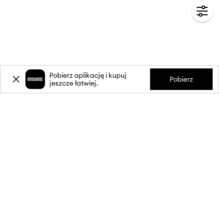
Pobierz aplikację i kupuj
Pobierz
jeszcze łatwiej.
-20%
zniżki** na pierwsze zakupy
za zapis do newslettera.