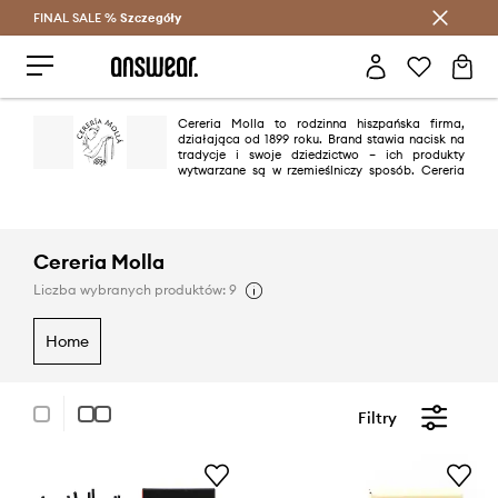
FINAL SALE %
Szczegóły
Oszczędzaj z Answear Club >
Cereria Molla to rodzinna hiszpańska firma,
działająca od 1899 roku. Brand stawia nacisk na
tradycje i swoje dziedzictwo – ich produkty
wytwarzane są w rzemieślniczy sposób. Cereria
Molla dużą uwagę zwraca na ochronę środowiska, surowce przez nich
wybierane są najczęściej pochodzenia naturalnego.
Cereria Molla
Liczba wybranych produktów: 9
home
Filtry