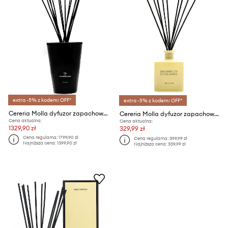
extra -5% z kodem: OFF*
extra -5% z kodem: OFF*
Cereria Molla dyfuzor zapachowy Tea and Lemongrass 3 L
Cereria Molla dyfuzor zapachowy Bergamotto di Calabri 500 ml
Cena aktualna:
Cena aktualna:
1329,90 zł
329,99 zł
Cena regularna:
1799,90 zł
Cena regularna:
399,99 zł
Najniższa cena:
1399,90 zł
Najniższa cena:
339,99 zł