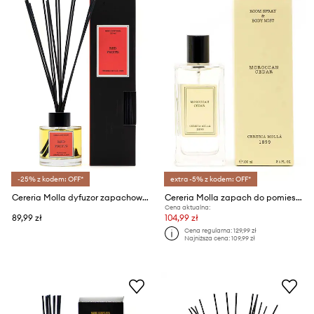
-25% z kodem: OFF*
extra -5% z kodem: OFF*
Cereria Molla dyfuzor zapachowy Red Fruits 100 ml
Cereria Molla zapach do pomieszczeń Moroccan Cedar 100 ml
Cena aktualna:
89,99 zł
104,99 zł
Cena regularna:
129,99 zł
Najniższa cena:
109,99 zł