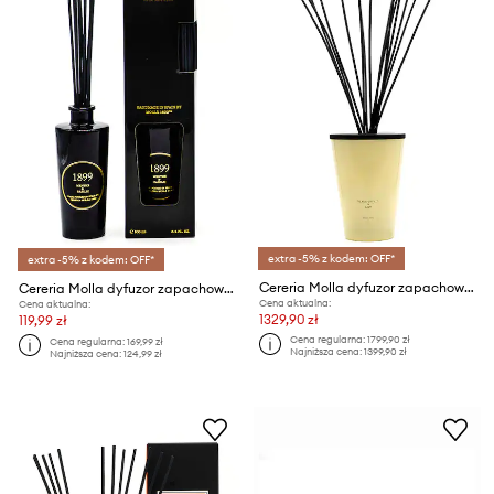
extra -5% z kodem: OFF*
extra -5% z kodem: OFF*
Cereria Molla dyfuzor zapachowy Black Orchid and Lilly 3 L
Cereria Molla dyfuzor zapachowy Menthe and Basil 100 ml
Cena aktualna:
Cena aktualna:
1329,90 zł
119,99 zł
Cena regularna:
1799,90 zł
Cena regularna:
169,99 zł
Najniższa cena:
1399,90 zł
Najniższa cena:
124,99 zł