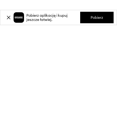
Pobierz aplikację i kupuj
Pobierz
jeszcze łatwiej.
-20%
zniżki** na pierwsze zakupy
za zapis do newslettera.
Dołącz do naszej społeczności, aby otrzymywać informacje o
najnowszych promocjach i produktach.
**Rabat jest jednorazowy, obejmuje nieprzecenione produkty i jest