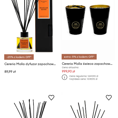
extra -5% z kodem: OFF*
-25% z kodem: OFF*
Cereria Molla świeca zapachowa sojowa Bois de Santal Imperi 3,5 kg
Cereria Molla dyfuzor zapachowy Brazilian Mango 100 ml
Cena aktualna:
999,90 zł
89,99 zł
Cena regularna:
1249,90 zł
Najniższa cena:
1039,90 zł