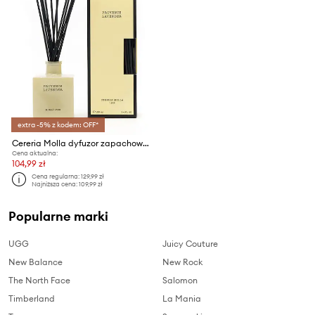
extra -5% z kodem: OFF*
Cereria Molla dyfuzor zapachowy Provence Lavender 100 ml
Cena aktualna:
104,99 zł
Cena regularna:
129,99 zł
Najniższa cena:
109,99 zł
Popularne marki
UGG
Juicy Couture
New Balance
New Rock
The North Face
Salomon
Timberland
La Mania