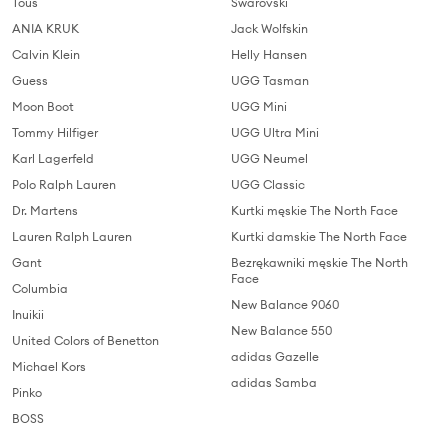
Tous
Swarovski
ANIA KRUK
Jack Wolfskin
Calvin Klein
Helly Hansen
Guess
UGG Tasman
Moon Boot
UGG Mini
Tommy Hilfiger
UGG Ultra Mini
Karl Lagerfeld
UGG Neumel
Polo Ralph Lauren
UGG Classic
Dr. Martens
Kurtki męskie The North Face
Lauren Ralph Lauren
Kurtki damskie The North Face
Gant
Bezrękawniki męskie The North
Face
Columbia
New Balance 9060
Inuikii
New Balance 550
United Colors of Benetton
adidas Gazelle
Michael Kors
adidas Samba
Pinko
BOSS