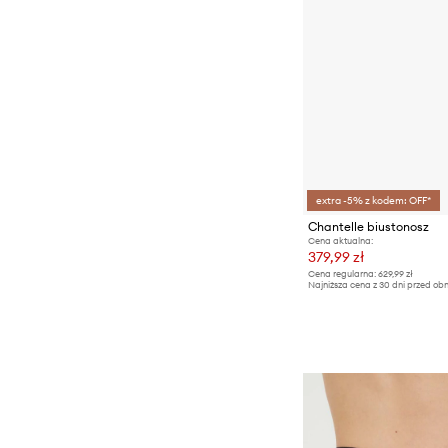
extra -5% z kodem: OFF*
Chantelle biustonosz
Cena aktualna:
379,99 zł
Cena regularna:
629,99 zł
Najniższa cena z 30 dni przed obn