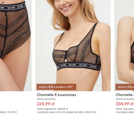
extra -5% z kodem: OFF*
extra -5% 
Chantelle X biustonosz
Chantelle 
Cena aktualna:
Cena aktualna
224,99 zł
334,99 zł
Cena regularna:
369,99 zł
Cena regularn
iżką:
174,99 zł
Najniższa cena z 30 dni przed obniżką:
234,99 zł
Najniższa cena