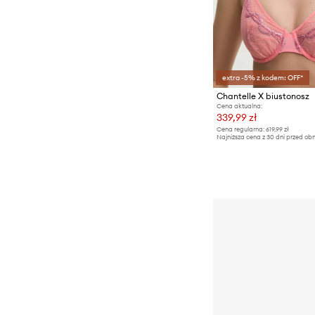
extra -5% z kodem: OFF*
Chantelle X biustonosz
Cena aktualna:
339,99 zł
Cena regularna:
619,99 zł
Najniższa cena z 30 dni przed obn