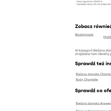
Cena regularna:
299,99 zł
Najniższa cena z 30 dni przed obn
Zobacz równie
Biustonosze
Majt
W kategorii Bielizna dam
znajdziesz tam idealny 
Sprawdź też in
Bielizna damska Chantel
Body Chantelle
Sprawdź co ofe
Bielizna damska Answea
Stroje jednoczęściowe 