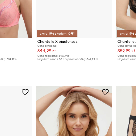
extra -5% z kodem: OFF*
extra -5% 
Chantelle X biustonosz
Chantelle 
Cena aktualna:
Cena aktualna
344,99 zł
359,99 zł
Cena regularna:
649,99 zł
Cena regularn
iżką:
359,99 zł
Najniższa cena z 30 dni przed obniżką:
364,99 zł
Najniższa cena