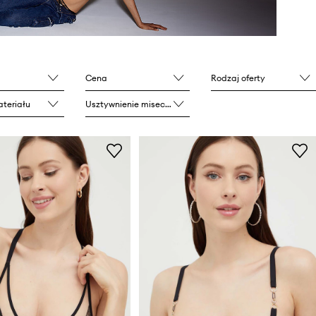
Cena
Rodzaj oferty
teriału
Usztywnienie miseczki