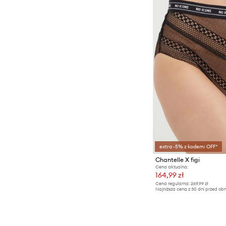
extra -5% z kodem: OFF*
Chantelle X figi
Cena aktualna:
164,99 zł
Cena regularna:
269,99 zł
Najniższa cena z 30 dni przed obn