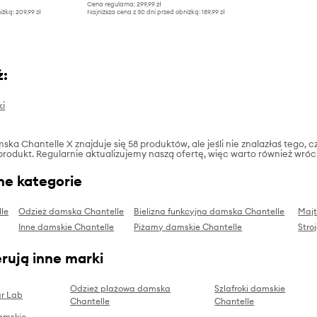
Cena regularna:
299,99 zł
iżką:
209,99 zł
Najniższa cena z 30 dni przed obniżką:
189,99 zł
ż:
ki
ska Chantelle X znajduje się 58 produktów, ale jeśli nie znalazłaś tego, c
produkt. Regularnie aktualizujemy naszą ofertę, więc warto również wróc
ne kategorie
le
Odzież damska Chantelle
Bielizna funkcyjna damska Chantelle
Majt
Inne damskie Chantelle
Piżamy damskie Chantelle
Stro
rują inne marki
Odzież plażowa damska
Szlafroki damskie
r Lab
Chantelle
Chantelle
damskie