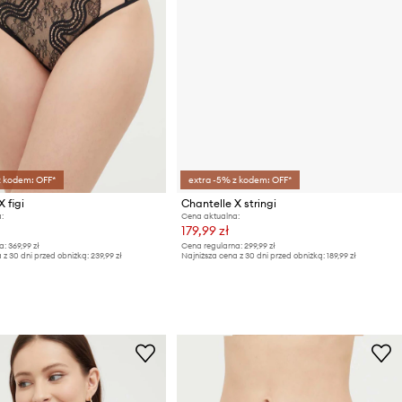
z kodem: OFF*
extra -5% z kodem: OFF*
 figi
Chantelle X stringi
:
Cena aktualna:
179,99 zł
a:
369,99 zł
Cena regularna:
299,99 zł
 z 30 dni przed obniżką:
239,99 zł
Najniższa cena z 30 dni przed obniżką:
189,99 zł