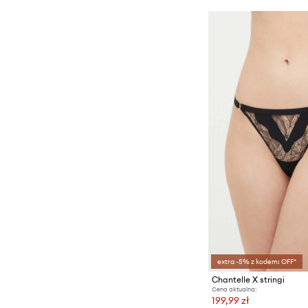
extra -5% z kodem: OFF*
Chantelle X stringi
Cena aktualna:
199,99 zł