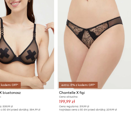
z kodem: OFF*
extra -5% z kodem: OFF*
X biustonosz
Chantelle X figi
:
Cena aktualna:
199,99 zł
a:
539,99 zł
Cena regularna:
319,99 zł
 z 30 dni przed obniżką:
354,99 zł
Najniższa cena z 30 dni przed obniżką:
209,99 zł