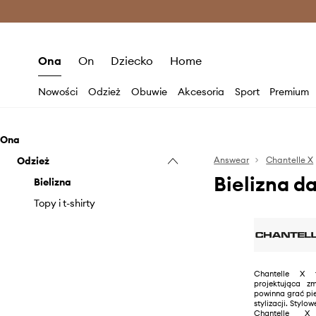
Premium Fashion Benefits >
O
Ona
On
Dziecko
Home
Nowości
Odzież
Obuwie
Akcesoria
Sport
Premium
Ona
Odzież
Answear
Chantelle X
Bielizna d
Bielizna
Topy i t-shirty
Chantelle X 
projektująca zm
powinna grać pi
stylizacji. Stylo
Chantelle X 