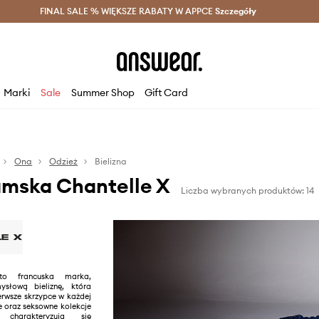
szczędzaj z Answear Club >
FINAL SALE % WIĘKSZE RABATY W APPCE
Dostawa nawet w 24h >
Szczegóły
News
Marki
Sale
Summer Shop
Gift Card
Ona
Odzież
Bielizna
amska Chantelle X
Liczba wybranych produktów: 14
to francuska marka,
ysłową bieliznę, która
erwsze skrzypce w każdej
we oraz seksowne kolekcje
charakteryzują się