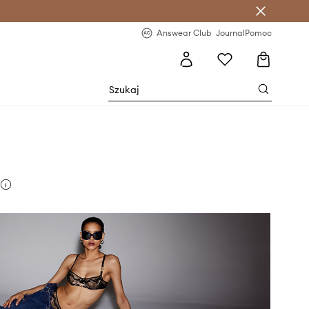
letter >
Regularne nowości >
Answear Club
Journal
Pomoc