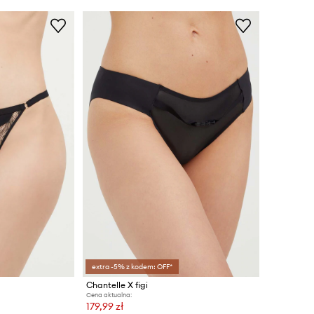
extra -5% z kodem: OFF*
Chantelle X figi
Cena aktualna:
179,99 zł