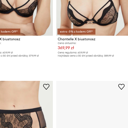
z kodem: OFF*
extra -5% z kodem: OFF*
X biustonosz
Chantelle X biustonosz
:
Cena aktualna:
369,99 zł
a:
609,99 zł
Cena regularna:
609,99 zł
 z 30 dni przed obniżką:
379,99 zł
Najniższa cena z 30 dni przed obniżką:
389,99 zł