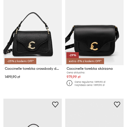
-29%
-25% z kodem: OFF*
extra -5% z kodem: OFF*
Coccinelle torebka crossbody damska skórzana
Coccinelle torebka skórzana
Cena aktualna:
1499,90 zł
979,99 zł
Cena regularna:
1399,90 zł
Najniższa cena:
1399,90 zł