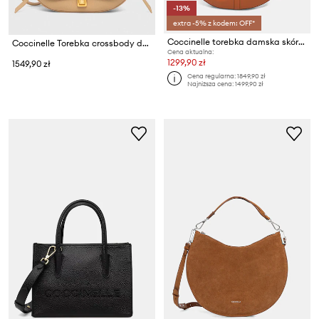
-13%
extra -5% z kodem: OFF*
Coccinelle torebka damska skórzana
Coccinelle Torebka crossbody damska skórzana
Cena aktualna:
1299,90 zł
1549,90 zł
Cena regularna:
1849,90 zł
Najniższa cena:
1499,90 zł