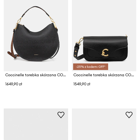
-25% z kodem: OFF*
Coccinelle torebka skórzana COCCINELLESUNUP
Coccinelle torebka skórzana COCCINELLE C-ME CALF
1649,90 zł
1549,90 zł