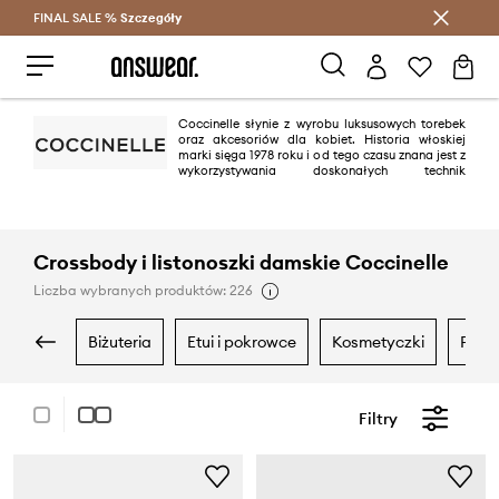
FINAL SALE %
Szczegóły
Oszczędzaj z Answear Club >
Coccinelle słynie z wyrobu luksusowych torebek
oraz akcesoriów dla kobiet. Historia włoskiej
marki sięga 1978 roku i od tego czasu znana jest z
wykorzystywania doskonałych technik
rzemieślniczych przy wyrobie swoich produktów skórzanych. Coccinelle
stworzona została z myślą o nowoczesnych kobietach, które nie boją się
podkreślać swojego indywidualnego stylu.
Crossbody i listonoszki damskie Coccinelle
Liczba wybranych produktów: 226
biżuteria
etui i pokrowce
kosmetyczki
paski
Filtry