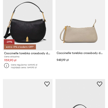
-29%
extra -5% z kodem: OFF*
Coccinelle torebka crossbody damska skórzana
Coccinelle torebka crossbody damska skórzana
Cena aktualna:
949,99 zł
1159,90 zł
Cena regularna:
1649,90 zł
Najniższa cena:
1649,90 zł