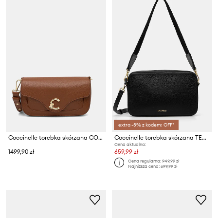
extra -5% z kodem: OFF*
Coccinelle torebka skórzana COCCINELLE C-ME
Coccinelle torebka skórzana TEBE
Cena aktualna:
1499,90 zł
659,99 zł
Cena regularna:
949,99 zł
Najniższa cena:
699,99 zł