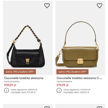
extra -5% z kodem: OFF*
extra -5% z kodem: OFF*
Coccinelle torebka skórzana
Coccinelle torebka skórzana C-ME LOCK
Cena aktualna:
Cena aktualna:
939,99 zł
979,99 zł
Cena regularna:
1299,90 zł
Cena regularna:
1449,90 zł
Najniższa cena:
979,99 zł
Najniższa cena:
1039,90 zł