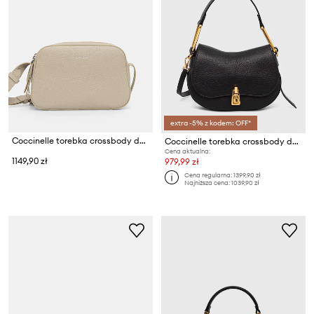
extra -5% z kodem: OFF*
Coccinelle torebka crossbody damska skórzana
Coccinelle torebka crossbody damska skórzana
Cena aktualna:
1149,90 zł
979,99 zł
Cena regularna:
1399,90 zł
Najniższa cena:
1039,90 zł