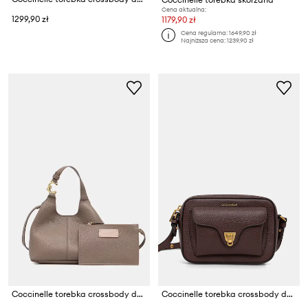
Cena aktualna:
1299,90 zł
1179,90 zł
Cena regularna:
1649,90 zł
Najniższa cena:
1239,90 zł
Coccinelle torebka crossbody damska skórzana
Coccinelle torebka crossbody damska skórzana