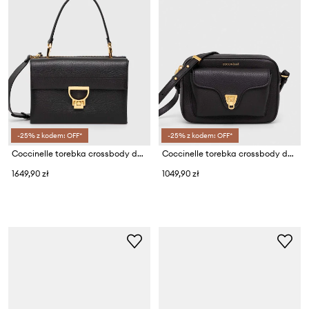
-25% z kodem: OFF*
-25% z kodem: OFF*
Coccinelle torebka crossbody damska skórzana ARLETTIS
Coccinelle torebka crossbody damska skórzana
1649,90 zł
1049,90 zł