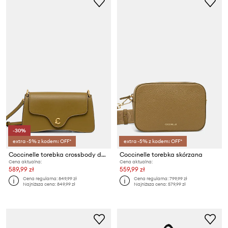
-30%
extra -5% z kodem: OFF*
extra -5% z kodem: OFF*
Coccinelle torebka crossbody damska skórzana
Coccinelle torebka skórzana
Cena aktualna:
Cena aktualna:
589,99 zł
559,99 zł
Cena regularna:
849,99 zł
Cena regularna:
799,99 zł
Najniższa cena:
849,99 zł
Najniższa cena:
579,99 zł