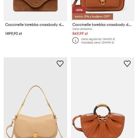
-30%
extra -5% z kodem: OFF*
Coccinelle torebka crossbody damska skórzana
Coccinelle torebka crossbody damska skórzana COCCINELLE BEAT SOFT
Cena aktualna:
1499,90 zł
869,99 zł
Cena regularna:
1249,90 zł
Najniższa cena:
1249,90 zł