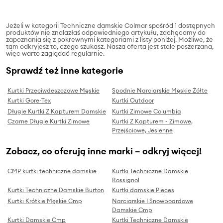
Jeżeli w kategorii Techniczne damskie Colmar spośród 1 dostępnych
produktów nie znalazłaś odpowiedniego artykułu, zachęcamy do
zapoznania się z pokrewnymi kategoriami z listy poniżej. Możliwe, że
tam odkryjesz to, czego szukasz. Nasza oferta jest stale poszerzana,
więc warto zaglądać regularnie.
Sprawdź też inne kategorie
Kurtki Przeciwdeszczowe Męskie
Spodnie Narciarskie Męskie Żółte
Kurtki Gore-Tex
Kurtki Outdoor
Długie Kurtki Z Kapturem Damskie
Kurtki Zimowe Columbia
Czarne Długie Kurtki Zimowe
Kurtki Z Kapturem - Zimowe,
Przejściowe, Jesienne
Zobacz, co oferują inne marki – odkryj więcej!
CMP kurtki techniczne damskie
Kurtki Techniczne Damskie
Rossignol
Kurtki Techniczne Damskie Burton
Kurtki damskie Pieces
Kurtki Krótkie Męskie Cmp
Narciarskie I Snowboardowe
Damskie Cmp
Kurtki Damskie Cmp
Kurtki Techniczne Damskie