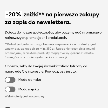
-20%
zniżki** na pierwsze zakupy
za zapis do newslettera.
Dołącz do naszej społeczności, aby otrzymywać informacje o
najnowszych promocjach i produktach.
**Rabat jest jednorazowy, obejmuje nieprzecenione produkty i jest
ważny przy zakupach za min. 350 zł. Rabat nie łączy się z innymi
promocjami, a niektóre produkty mogą być wyłączone z rabatu.
Szczegóły na stronie:
wykluczenia z promocji
.
Chcemy, żeby do Twojej skrzynki trafiało tylko to, co
naprawdę Cię interesuje. Powiedz, czy jest to:
Moda damska
Moda męska
Wybór oferty jest opcjonalny