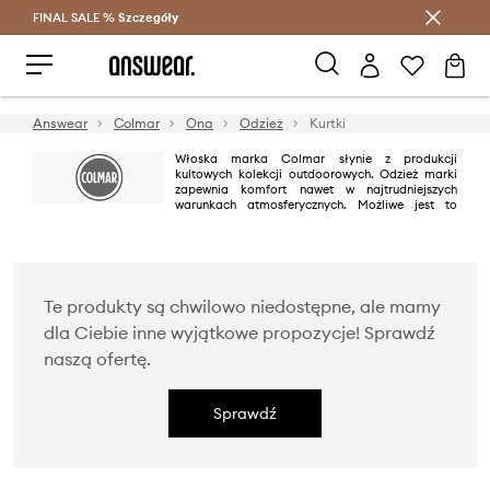
FINAL SALE %
Szczegóły
Oszczędzaj z Answear Club >
Answear
Colmar
Ona
Odzież
Kurtki
Włoska marka Colmar słynie z produkcji
kultowych kolekcji outdoorowych. Odzież marki
zapewnia komfort nawet w najtrudniejszych
warunkach atmosferycznych. Możliwe jest to
dzięki stosowaniu najnowszych rozwiązań technologicznych. Colmar to
funkcjonalność, ale również niebanalny design połączony z tradycyjnymi
krojami odzieży sportowej.
Te produkty są chwilowo niedostępne, ale mamy
dla Ciebie inne wyjątkowe propozycje! Sprawdź
naszą ofertę.
Sprawdź