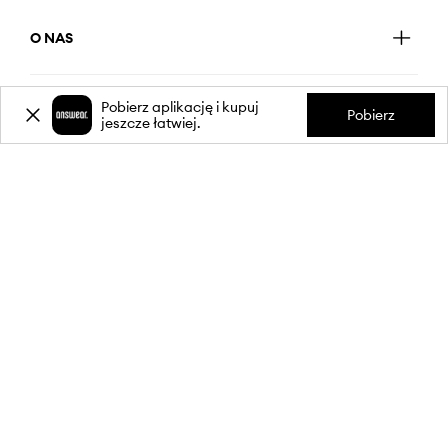
O NAS
Pobierz aplikację i kupuj
INFORMACJE
Pobierz
jeszcze łatwiej.
OBSŁUGA KLIENTA
APLIKACJA MOBILNA
OBSERWUJ NAS NA: