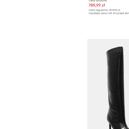
Cena aktualna:
789,99 zł
Cena regularna:
1579,90 zł
Najniższa cena z 30 dni przed obn