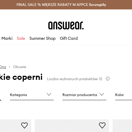
szczędzaj z Answear Club >
FINAL SALE % WIĘKSZE RABATY W APPCE
Dostawa nawet w 24h >
Szczegóły
News
Marki
Sale
Summer Shop
Gift Card
Ona
Obuwie
kie coperni
Liczba wybranych produktów: 12
Kategoria
Rozmiar producenta
Kolor