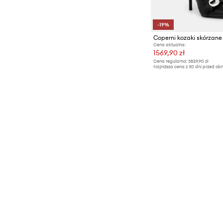
-19%
Coperni kozaki skórzane
Cena aktualna:
1569,90 zł
Cena regularna:
3829,90 zł
Najniższa cena z 30 dni przed obn