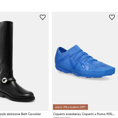
extra -5% z kodem: OFF*
zaki skórzane Belt Cavalier
Coperni sneakersy Coperni x Puma 90SQR
:
Cena aktualna: