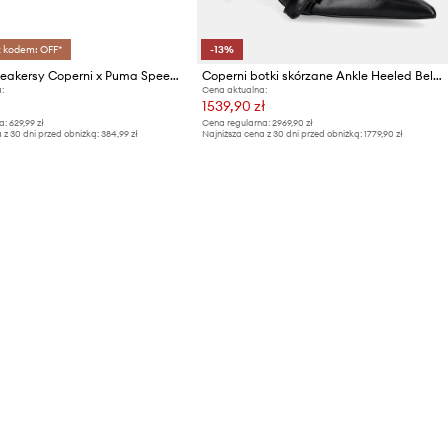
z kodem: OFF*
-13%
Coperni sneakersy Coperni x Puma Speedcat
Coperni botki skórzane Ankle Heeled Belt Boots
:
Cena aktualna:
1539,90 zł
a:
629,99 zł
Cena regularna:
2969,90 zł
 z 30 dni przed obniżką:
384,99 zł
Najniższa cena z 30 dni przed obniżką:
1779,90 zł