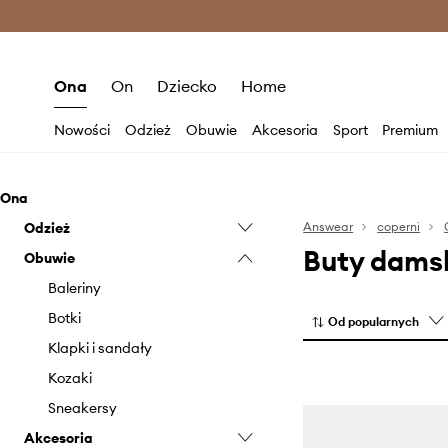
Premium Fashion Benefits >
O
Ona
On
Dziecko
Home
Nowości
Odzież
Obuwie
Akcesoria
Sport
Premium
Ona
Odzież
Answear
coperni
Buty dams
Obuwie
Bluzki i koszule
Bluzy
Baleriny
Jeansy
Botki
Od popularnych
Kombinezony
Klapki i sandały
Kurtki
Kozaki
Marynarki i kamizelki
Sneakersy
Akcesoria
Płaszcze