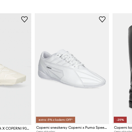
extra -5% z kodem: OFF*
-25%
Coperni sneakersy Coperni x Puma Speedcat
Coperni ko
Coperni sneakersy PUMA X COPERNI 90SQR
Cena aktualna:
Cena aktualna