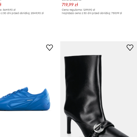
ł
719,99 zł
a:
3649,90 zł
Cena regularna:
1299,90 zł
 z 30 dni przed obniżką:
2549,90 zł
Najniższa cena z 30 dni przed obniżką:
759,99 zł