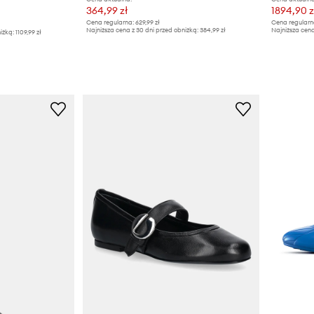
364,99 zł
1894,90 z
Cena regularna:
629,99 zł
Cena regularn
Najniższa cena z 30 dni przed obniżką:
384,99 zł
Najniższa cena
iżką:
1109,99 zł