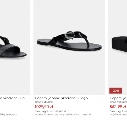
-20%
Coperni sandały damskie skórzane Buckle On
Coperni japonki skórzane C-logo
Coperni j
Cena aktualna:
Cena aktualna
1029,90 zł
862,99 zł
Cena regularna:
1679,90 zł
Cena regularn
iżką:
1559,90 zł
Najniższa cena z 30 dni przed obniżką:
1119,90 zł
Najniższa cena