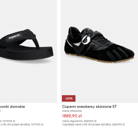
-20%
aponki damskie
Coperni sneakersy skórzane 5T
:
Cena aktualna:
1889,90 zł
a:
1079,90 zł
Cena regularna:
2369,90 zł
 z 30 dni przed obniżką:
1079,90 zł
Najniższa cena z 30 dni przed obniżką:
2369,90 zł