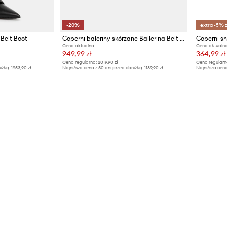
-20%
extra -5% 
 Belt Boot
Coperni baleriny skórzane Ballerina Belt Flat
Cena aktualna:
Cena aktualna
949,99 zł
364,99 zł
Cena regularna:
2019,90 zł
Cena regularn
iżką:
1953,90 zł
Najniższa cena z 30 dni przed obniżką:
1189,90 zł
Najniższa cena