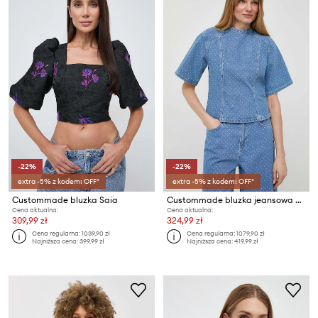
-22%
-22%
extra -5% z kodem: OFF*
extra -5% z kodem: OFF*
Custommade bluzka Saia
Custommade bluzka jeansowa Stella
Cena aktualna:
Cena aktualna:
309,99 zł
324,99 zł
Cena regularna:
1039,90 zł
Cena regularna:
1079,90 zł
Najniższa cena:
399,99 zł
Najniższa cena:
419,99 zł