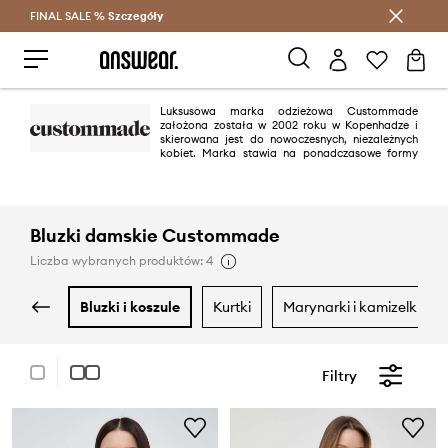
FINAL SALE %
Szczegóły
Oszczędzaj z Answear Club >
Luksusowa marka odzieżowa Custommade
założona została w 2002 roku w Kopenhadze i
skierowana jest do nowoczesnych, niezależnych
kobiet. Marka stawia na ponadczasowe formy
oraz wysokiej jakości materiały. Kolekcje Custommade cechują się
skandynawską prostotą, a także wszechstronnością umożliwiająca
stylizacje na wiele okazji.
Bluzki damskie Custommade
Liczba wybranych produktów: 4
bluzki i koszule
kurtki
marynarki i kamizelki
Filtry