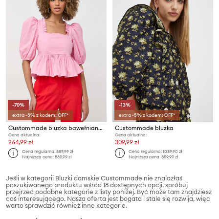
-70%
-13%
extra -5% z kodem: OFF*
extra -5% z kodem: OFF*
Custommade bluzka bawełniana Darine
Custommade bluzka
Cena aktualna:
Cena aktualna:
264,99 zł
309,99 zł
Cena regularna:
889,99 zł
Cena regularna:
1039,90 zł
Najniższa cena:
889,99 zł
Najniższa cena:
359,99 zł
Jeśli w kategorii Bluzki damskie Custommade nie znalazłaś
poszukiwanego produktu wśród 18 dostępnych opcji, spróbuj
przejrzeć podobne kategorie z listy poniżej. Być może tam znajdziesz
coś interesującego. Nasza oferta jest bogata i stale się rozwija, więc
warto sprawdzić również inne kategorie.