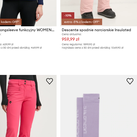
-10%
z kodem: OFF*
extra -5% z kodem: OFF*
Descente longsleeve funkcyjny WOMENS T-NECK
Descente spodnie narciarskie Insulated
:
Cena aktualna:
959,99 zł
a:
629,99 zł
Cena regularna:
1899,90 zł
 z 30 dni przed obniżką:
469,99 zł
Najniższa cena z 30 dni przed obniżką:
1069,90 zł