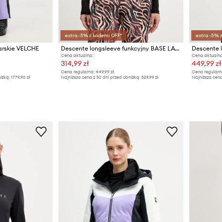
extra -5% z kodem: OFF*
extra -5% 
arskie VELCHE
Descente longsleeve funkcyjny BASE LAYER TOP
Cena aktualna:
Cena aktualna
314,99 zł
449,99 zł
Cena regularna:
449,99 zł
Cena regularn
iżką:
1779,90 zł
Najniższa cena z 30 dni przed obniżką:
329,99 zł
Najniższa cena