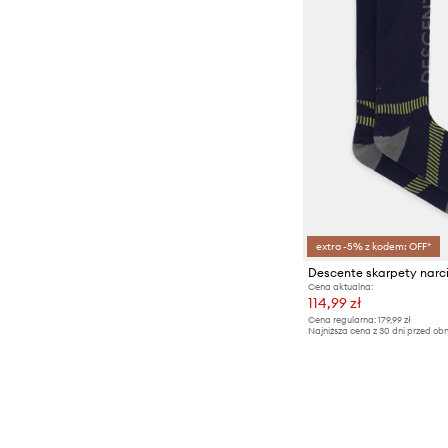
extra -5% z kodem: OFF*
Cena aktualna:
114,99 zł
Cena regularna:
179,99 zł
Najniższa cena z 30 dni przed obn