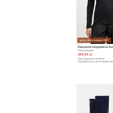
extra -5% z kodem: OFF*
Cena aktualna:
399,99 zł
Cena regularna:
549,99 zł
Najniższa cena z 30 dni przed obn