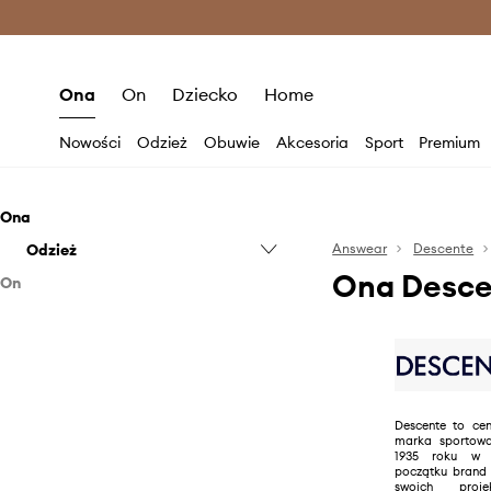
Premium Fashion Benefits >
O
Ona
On
Dziecko
Home
Nowości
Odzież
Obuwie
Akcesoria
Sport
Premium
Ona
Odzież
Answear
Descente
Ona Desce
On
Bielizna techniczna
Odzież
Kurtki
Akcesoria
Skarpetki
Bielizna techniczna
Spodnie i legginsy
Kurtki
Rękawiczki
Skarpetki
Descente to ce
marka sportow
Spodnie
1935 roku w 
początku brand 
swoich proj