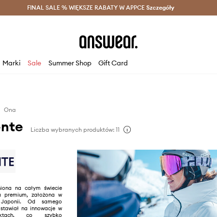
szczędzaj z Answear Club >
FINAL SALE % WIĘKSZE RABATY W APPCE
Dostawa nawet w 24h >
Szczegóły
News
Marki
Sale
Summer Shop
Gift Card
Ona
nte
Liczba wybranych produktów: 11
niona na całym świecie
a premium, założona w
Japonii. Od samego
stawiał na innowacje w
ektach, co szybko