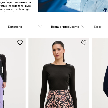
ogromnym sukcesem –
rotnie nagradzane było
ansowane technologie.
jonalny design oraz
 na najmniejsze detale,
te idealnym wyborem
ez profesjonalnych
i amatorów.
Kategoria
Rozmiar producenta
Kolor