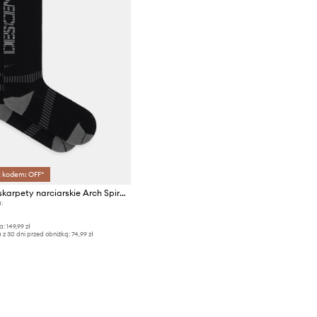
z kodem: OFF*
Descente skarpety narciarskie Arch Spiral Sox
:
a:
149,99 zł
 z 30 dni przed obniżką:
74,99 zł