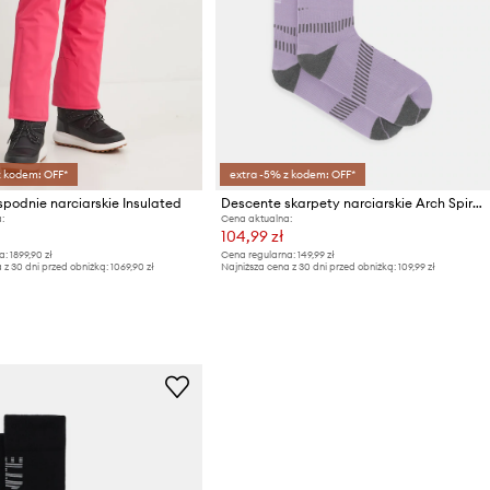
z kodem: OFF*
extra -5% z kodem: OFF*
podnie narciarskie Insulated
Descente skarpety narciarskie Arch Spiral Sox
:
Cena aktualna:
104,99 zł
a:
1899,90 zł
Cena regularna:
149,99 zł
 z 30 dni przed obniżką:
1069,90 zł
Najniższa cena z 30 dni przed obniżką:
109,99 zł