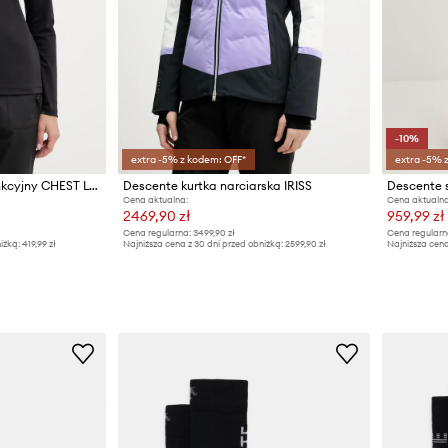
-10%
extra -5% z kodem: OFF*
extra -5% 
Descente longsleeve funkcyjny CHEST LOGO T-NECK
Descente kurtka narciarska IRISS
Descente s
Cena aktualna:
Cena aktualna
2469,90 zł
959,99 zł
Cena regularna:
3499,90 zł
Cena regularn
iżką:
419,99 zł
Najniższa cena z 30 dni przed obniżką:
2599,90 zł
Najniższa cena