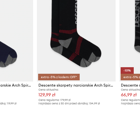
-10%
extra -5% z kodem: OFF*
extra -5% 
Descente skarpety narciarskie Arch Spiral Sox
Descente skarpety narciarskie Arch Spiral Sox
Cena aktualna:
Cena aktualna
129,99 zł
66,99 zł
Cena regularna:
179,99 zł
Cena regularn
iżką:
119,99 zł
Najniższa cena z 30 dni przed obniżką:
134,99 zł
Najniższa cena