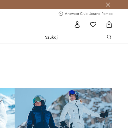
letter >
Regularne nowości >
Answear Club
Journal
Pomoc