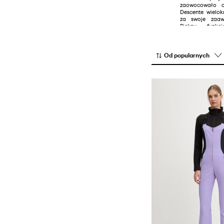
zaowocowało 
Descente wielok
za swoje zaaw
Piękny, funkc
zwracanie uwagi
czynią Descen
zarówno prz
sportowców jak 
Od popularnych