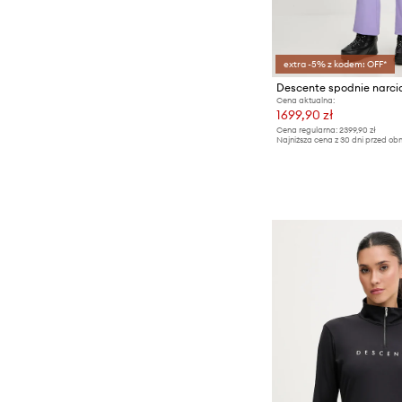
extra -5% z kodem: OFF*
Descente spodnie narci
Cena aktualna:
1699,90 zł
Cena regularna:
2399,90 zł
Najniższa cena z 30 dni przed obn