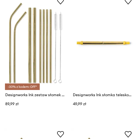
-30% z kodem: OFF*
Designworks Ink zestaw słomek ze szczoteczkami (10-pack)
Designworks Ink słomka teleskopowa w etui Ochre
89,99 zł
49,99 zł