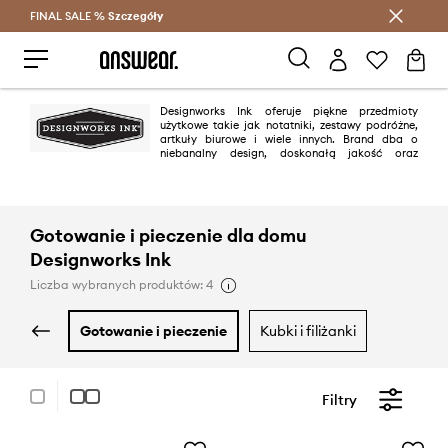
FINAL SALE %
Szczegóły
Oszczędzaj z Answear Club >
Designworks Ink oferuje piękne przedmioty
użytkowe takie jak notatniki, zestawy podróżne,
artkuły biurowe i wiele innych. Brand dba o
niebanalny design, doskonałą jakość oraz
troszczy się o najdrobniejsze szczegóły, tak aby ich produkty przyciągały
wzrok.
Gotowanie i pieczenie dla domu
Designworks Ink
Liczba wybranych produktów: 4
gotowanie i pieczenie
kubki i filiżanki
Filtry