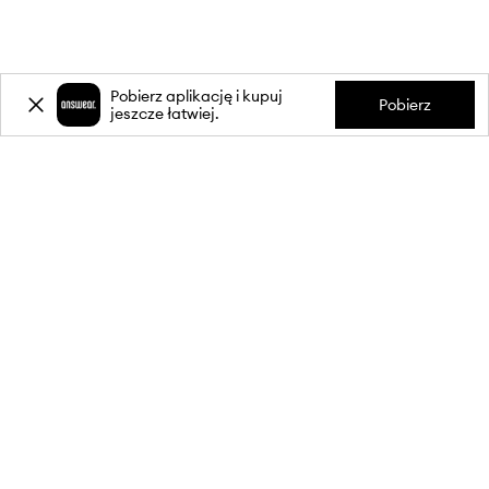
Pobierz aplikację i kupuj
Pobierz
jeszcze łatwiej.
-20%
zniżki** na pierwsze zakupy
za zapis do newslettera.
Dołącz do naszej społeczności, aby otrzymywać informacje o
najnowszych promocjach i produktach.