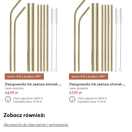
extra -5% z kodem: OFF*
extra -5% z kodem: OFF*
Designworks Ink zestaw słomek ze szczoteczkami Strawsome 8-pack
Designworks Ink zestaw słomek ze szczoteczkami Strawsome 8-pack
Cena aktualna:
Cena aktualna:
64,99 zł
67,99 zł
Cena regularna:
89,99 zł
Cena regularna:
89,99 zł
Najniższa cena:
67,99 zł
Najniższa cena:
71,99 zł
Zobacz również:
Akcesoria do pieczenia i gotowania