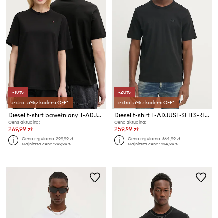
-10%
-20%
extra -5% z kodem: OFF*
extra -5% z kodem: OFF*
Diesel t-shirt bawełniany T-ADJUST-MICRODIV T-SHIRT
Diesel t-shirt T-ADJUST-SLITS-R17 T-SHIRT
Cena aktualna:
Cena aktualna:
269,99 zł
259,99 zł
Cena regularna:
299,99 zł
Cena regularna:
364,99 zł
Najniższa cena:
299,99 zł
Najniższa cena:
324,99 zł