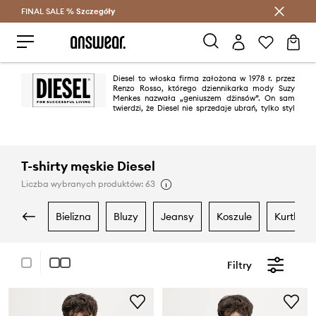
FINAL SALE %
Szczegóły
Oszczędzaj z Answear Club >
Diesel to włoska firma założona w 1978 r. przez
Renzo Rosso, którego dziennikarka mody Suzy
Menkes nazwała „geniuszem dżinsów”. On sam
twierdzi, że Diesel nie sprzedaje ubrań, tylko styl
życia. Charakter marki oddają śmiałe, często kontrowersyjne kampanie
reklamowe. Przykładem może być ta z 2010 roku pod hasłem „Be Stupid”,
zachęcająca do robienia rzeczy odważnych i dziwnych.
T-shirty męskie Diesel
Liczba wybranych produktów: 63
bielizna
bluzy
jeansy
koszule
kurtki
Filtry