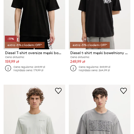
-11%
extra -5% z kodem: OFF*
extra -5% z kodem: OFF*
Diesel T-shirt oversize męski bawełniany T-BOXT-R30 T-SHIRT
Diesel t-shirt męski bawełniany T-BOGGY-V6
Cena aktualna:
Cena aktualna:
159,99 zł
249,99 zł
Cena regularna:
249,99 zł
Cena regularna:
349,99 zł
Najniższa cena:
179,99 zł
Najniższa cena:
264,99 zł