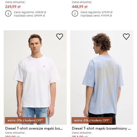
Cena aktualna:
Cena aktualna:
269,99 zł
448,99 zł
Cena regularna:
439,99 zł
Cena regularna:
679,99 zł
Najniższa cena:
299,99 zł
Najniższa cena:
479,99 zł
extra -5% z kodem: OFF*
extra -5% z kodem: OFF*
Diesel T-shirt oversize męski bawełniany T-BOXT-R30 T-SHIRT
Diesel T-shirt męski bawełniany T-BOGGY-V3
Cena aktualna:
Cena aktualna: