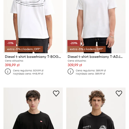
-11%
-20%
extra -5% z kodem: OFF*
extra -5% z kodem: OFF*
Diesel t-shirt bawełniany T-BOGGY-MEGOVAL-D
Diesel t-shirt bawełniany T-ADJUST-OD
Cena aktualna:
Cena aktualna:
398,99 zł
309,99 zł
Cena regularna:
509,99 zł
Cena regularna:
389,99 zł
Najniższa cena:
448,99 zł
Najniższa cena:
389,99 zł