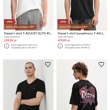
-20%
-20%
extra -5% z kodem: OFF*
extra -5% z kodem: OFF*
Diesel t-shirt T-ADJUST-SLITS-R17 T-SHIRT
Diesel t-shirt bawełniany T-ADJUST-T1
Cena aktualna:
Cena aktualna:
259,99 zł
479,99 zł
Cena regularna:
364,99 zł
Cena regularna:
679,99 zł
Najniższa cena:
324,99 zł
Najniższa cena:
599,99 zł