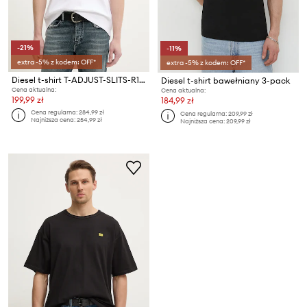
-21%
-11%
extra -5% z kodem: OFF*
extra -5% z kodem: OFF*
Diesel t-shirt T-ADJUST-SLITS-R17 T-SHIRT
Diesel t-shirt bawełniany 3-pack
Cena aktualna:
Cena aktualna:
199,99 zł
184,99 zł
Cena regularna:
284,99 zł
Cena regularna:
209,99 zł
Najniższa cena:
254,99 zł
Najniższa cena:
209,99 zł