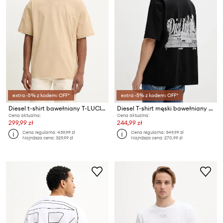
extra -5% z kodem: OFF*
extra -5% z kodem: OFF*
Diesel t-shirt bawełniany T-LUCIEN-IHBI
Diesel T-shirt męski bawełniany T-BOGGY-V2
Cena aktualna:
Cena aktualna:
299,99 zł
244,99 zł
Cena regularna:
439,99 zł
Cena regularna:
349,99 zł
Najniższa cena:
329,99 zł
Najniższa cena:
270,99 zł