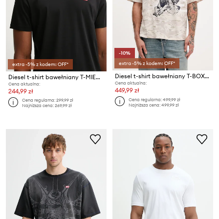
-10%
extra -5% z kodem: OFF*
extra -5% z kodem: OFF*
Diesel t-shirt bawełniany T-BOXT-T14
Diesel t-shirt bawełniany T-MIEGOR-K77
Cena aktualna:
Cena aktualna:
449,99 zł
244,99 zł
Cena regularna:
499,99 zł
Cena regularna:
299,99 zł
Najniższa cena:
499,99 zł
Najniższa cena:
269,99 zł