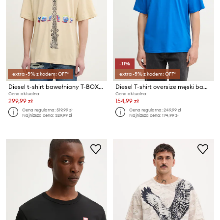
-11%
extra -5% z kodem: OFF*
extra -5% z kodem: OFF*
Diesel t-shirt bawełniany T-BOXT-R4 T-SHIRT
Diesel T-shirt oversize męski bawełniany T-BOXT-R30 T-SHIRT
Cena aktualna:
Cena aktualna:
299,99 zł
154,99 zł
Cena regularna:
519,99 zł
Cena regularna:
249,99 zł
Najniższa cena:
329,99 zł
Najniższa cena:
174,99 zł