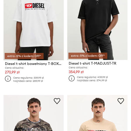
extra -5% z kodem: OFF*
extra -5% z kodem: OFF*
Diesel t-shirt T-MADJUST-TR
Diesel t-shirt bawełniany T-BOXT-DIV
Cena aktualna:
Cena aktualna:
354,99 zł
270,99 zł
Cena regularna:
439,99 zł
Cena regularna:
339,99 zł
Najniższa cena:
374,99 zł
Najniższa cena:
289,99 zł