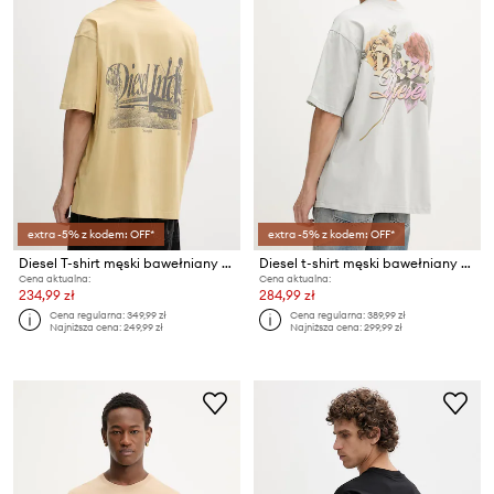
extra -5% z kodem: OFF*
extra -5% z kodem: OFF*
Diesel T-shirt męski bawełniany T-BOGGY-V2
Diesel t-shirt męski bawełniany T-BOGGY-V4
Cena aktualna:
Cena aktualna:
234,99 zł
284,99 zł
Cena regularna:
349,99 zł
Cena regularna:
389,99 zł
Najniższa cena:
249,99 zł
Najniższa cena:
299,99 zł