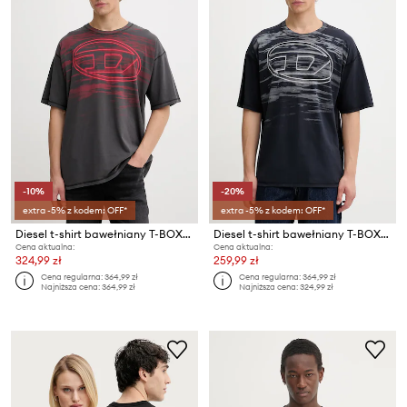
-10%
-20%
extra -5% z kodem: OFF*
extra -5% z kodem: OFF*
Diesel t-shirt bawełniany T-BOXT-T5
Diesel t-shirt bawełniany T-BOXT-T5
Cena aktualna:
Cena aktualna:
324,99 zł
259,99 zł
Cena regularna:
364,99 zł
Cena regularna:
364,99 zł
Najniższa cena:
364,99 zł
Najniższa cena:
324,99 zł