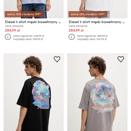
extra -5% z kodem: OFF*
extra -5% z kodem: OFF*
Diesel t-shirt męski bawełniany T-ADJUST-V11
Diesel t-shirt męski bawełniany T-BOGGY-V4
Cena aktualna:
Cena aktualna:
284,99 zł
284,99 zł
Cena regularna:
439,99 zł
Cena regularna:
389,99 zł
Najniższa cena:
299,99 zł
Najniższa cena:
314,99 zł