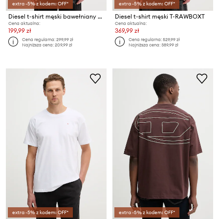
extra -5% z kodem: OFF*
extra -5% z kodem: OFF*
Diesel t-shirt męski bawełniany T-MIEGOR-K77
Diesel t-shirt męski T-RAWBOXT
Cena aktualna:
Cena aktualna:
199,99 zł
369,99 zł
Cena regularna:
299,99 zł
Cena regularna:
529,99 zł
Najniższa cena:
209,99 zł
Najniższa cena:
389,99 zł
extra -5% z kodem: OFF*
extra -5% z kodem: OFF*