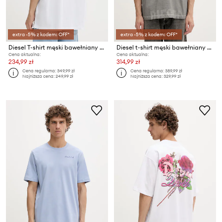
extra -5% z kodem: OFF*
extra -5% z kodem: OFF*
Diesel T-shirt męski bawełniany T-BOGGY-V2
Diesel t-shirt męski bawełniany T-NORM-T7
Cena aktualna:
Cena aktualna:
234,99 zł
314,99 zł
Cena regularna:
349,99 zł
Cena regularna:
389,99 zł
Najniższa cena:
249,99 zł
Najniższa cena:
329,99 zł