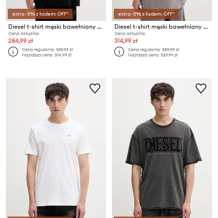
extra -5% z kodem: OFF*
extra -5% z kodem: OFF*
Diesel t-shirt męski bawełniany T-BOGGY-V5
Diesel t-shirt męski bawełniany T-BOGGY-V5
Cena aktualna:
Cena aktualna:
284,99 zł
314,99 zł
Cena regularna:
389,99 zł
Cena regularna:
389,99 zł
Najniższa cena:
314,99 zł
Najniższa cena:
329,99 zł