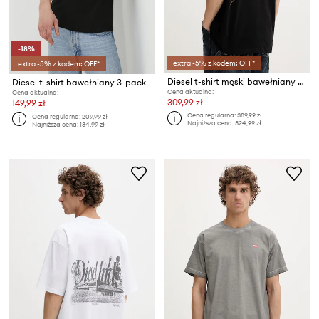
-18%
extra -5% z kodem: OFF*
extra -5% z kodem: OFF*
Diesel t-shirt męski bawełniany T-BOGGY-V4
Diesel t-shirt bawełniany 3-pack
Cena aktualna:
Cena aktualna:
309,99 zł
149,99 zł
Cena regularna:
389,99 zł
Cena regularna:
209,99 zł
Najniższa cena:
324,99 zł
Najniższa cena:
184,99 zł