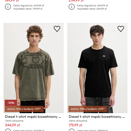
189,99 zł
254,99 zł
Cena regularna:
249,99 zł
Cena regularna:
349,99 zł
Najniższa cena:
199,99 zł
Najniższa cena:
269,99 zł
-10%
extra -5% z kodem: OFF*
extra -5% z kodem: OFF*
Diesel t-shirt męski bawełniany T-BOXT-DEN
Diesel t-shirt męski bawełniany T-MIEGOR-K77
Cena aktualna:
Cena aktualna:
344,99 zł
179,99 zł
Cena regularna:
509,99 zł
Cena regularna:
299,99 zł