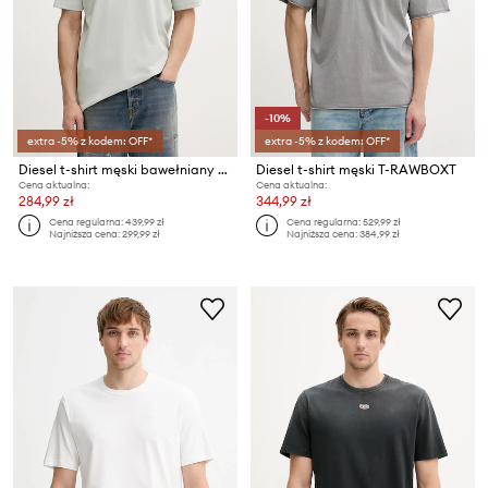
-10%
extra -5% z kodem: OFF*
extra -5% z kodem: OFF*
Diesel t-shirt męski bawełniany T-ADJUST-V11
Diesel t-shirt męski T-RAWBOXT
Cena aktualna:
Cena aktualna:
284,99 zł
344,99 zł
Cena regularna:
439,99 zł
Cena regularna:
529,99 zł
Najniższa cena:
299,99 zł
Najniższa cena:
384,99 zł