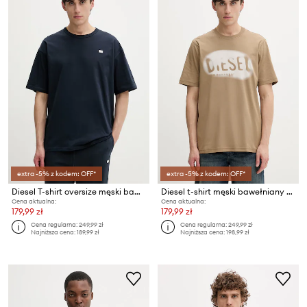
extra -5% z kodem: OFF*
extra -5% z kodem: OFF*
Diesel T-shirt oversize męski bawełniany T-BOXT-R30 T-SHIRT
Diesel t-shirt męski bawełniany T-ADJUST-V2
Cena aktualna:
Cena aktualna:
179,99 zł
179,99 zł
Cena regularna:
249,99 zł
Cena regularna:
249,99 zł
Najniższa cena:
189,99 zł
Najniższa cena:
198,99 zł