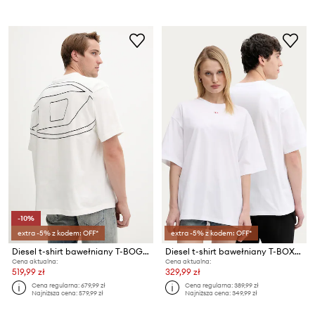
-10%
extra -5% z kodem: OFF*
extra -5% z kodem: OFF*
Diesel t-shirt bawełniany T-BOGGY-MEGOVAL-D
Diesel t-shirt bawełniany T-BOXT-D
Cena aktualna:
Cena aktualna:
519,99 zł
329,99 zł
Cena regularna:
679,99 zł
Cena regularna:
389,99 zł
Najniższa cena:
579,99 zł
Najniższa cena:
349,99 zł