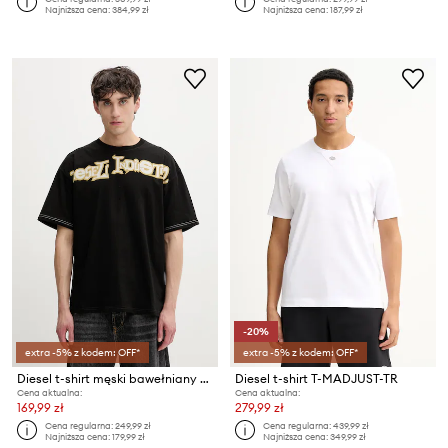
Najniższa cena:
384,99 zł
Najniższa cena:
187,99 zł
-20%
extra -5% z kodem: OFF*
extra -5% z kodem: OFF*
Diesel t-shirt męski bawełniany T-BOXT-V3
Diesel t-shirt T-MADJUST-TR
Cena aktualna:
Cena aktualna:
169,99 zł
279,99 zł
Cena regularna:
249,99 zł
Cena regularna:
439,99 zł
Najniższa cena:
179,99 zł
Najniższa cena:
349,99 zł