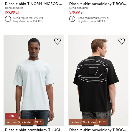
Diesel t-shirt T-NORM-MICRODIV
Diesel t-shirt bawełniany T-BOGGY-MEGOVAL-D
Cena aktualna:
Cena aktualna:
199,99 zł
379,99 zł
Cena regularna:
299,99 zł
Cena regularna:
509,99 zł
Najniższa cena:
214,99 zł
Najniższa cena:
399,99 zł
-10%
extra -5% z kodem: OFF*
extra -5% z kodem: OFF*
Diesel t-shirt bawełniany T-LUCIEN-IHBI
Diesel t-shirt bawełniany T-BOGGY-MEGOVAL-D