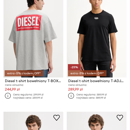
-25%
extra -5% z kodem: OFF*
extra -5% z kodem: OFF*
Diesel t-shirt bawełniany T-BOXT-BISK
Diesel t-shirt bawełniany T-ADJUST-OD
Cena aktualna:
Cena aktualna:
244,99 zł
289,99 zł
Cena regularna:
299,99 zł
Cena regularna:
389,99 zł
Najniższa cena:
259,99 zł
Najniższa cena:
389,99 zł