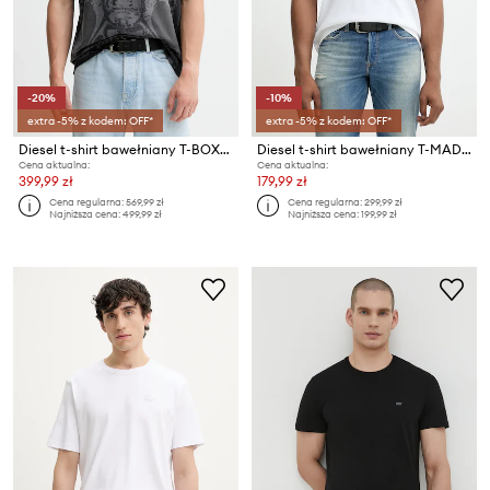
-20%
-10%
extra -5% z kodem: OFF*
extra -5% z kodem: OFF*
Diesel t-shirt bawełniany T-BOXT-T13
Diesel t-shirt bawełniany T-MADJUST-R2 T-SHIRT
Cena aktualna:
Cena aktualna:
399,99 zł
179,99 zł
Cena regularna:
569,99 zł
Cena regularna:
299,99 zł
Najniższa cena:
499,99 zł
Najniższa cena:
199,99 zł