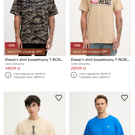
-10%
-10%
extra -5% z kodem: OFF*
extra -5% z kodem: OFF*
Diesel t-shirt bawełniany T-BOXT-T22
Diesel t-shirt bawełniany T-NORM-T6
Cena aktualna:
Cena aktualna:
349,99 zł
259,99 zł
Cena regularna:
439,99 zł
Cena regularna:
329,99 zł
Najniższa cena:
389,99 zł
Najniższa cena:
289,99 zł