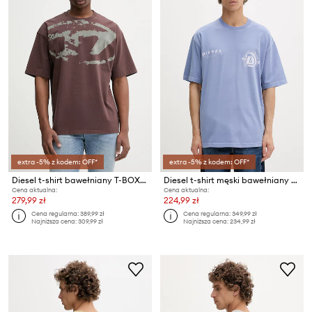
extra -5% z kodem: OFF*
extra -5% z kodem: OFF*
Diesel t-shirt bawełniany T-BOXT-N14
Diesel t-shirt męski bawełniany T-BOGGY-V6
Cena aktualna:
Cena aktualna:
279,99 zł
224,99 zł
Cena regularna:
389,99 zł
Cena regularna:
349,99 zł
Najniższa cena:
309,99 zł
Najniższa cena:
234,99 zł