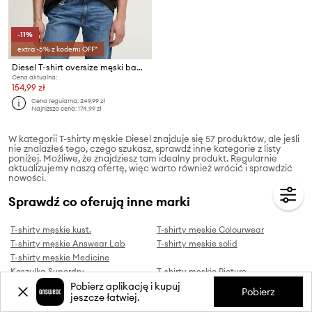
-11%
extra -5% z kodem: OFF*
Diesel T-shirt oversize męski bawełniany T-BOXT-R30 T-SHIRT
Cena aktualna:
154,99 zł
Cena regularna:
249,99 zł
Najniższa cena:
174,99 zł
W kategorii T-shirty męskie Diesel znajduje się 57 produktów, ale jeśli
nie znalazłeś tego, czego szukasz, sprawdź inne kategorie z listy
poniżej. Możliwe, że znajdziesz tam idealny produkt. Regularnie
aktualizujemy naszą ofertę, więc warto również wrócić i sprawdzić
nowości.
Sprawdź co oferują inne marki
T-shirty męskie kust.
T-shirty męskie Colourwear
T-shirty męskie Answear Lab
T-shirty męskie solid
T-shirty męskie Medicine
Koszulka Superdry
T-shirty męskie Picture
T-shirty męskie adidas
Pobierz aplikację i kupuj
Pobierz
jeszcze łatwiej.