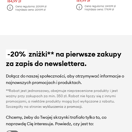
169,99 zł
184,99 zł
Cena regularna:
249,99 zł
Cena regularna:
209,99 zł
Najniższa cena:
179,99 zł
Najniższa cena:
209,99 zł
-20%
zniżki** na pierwsze zakupy
za zapis do newslettera.
Dołącz do naszej społeczności, aby otrzymywać informacje o
najnowszych promocjach i produktach.
**Rabat jest jednorazowy, obejmuje nieprzecenione produkty i jest
ważny przy zakupach za min. 350 zł. Rabat nie łączy się z innymi
promocjami, a niektóre produkty mogą być wyłączone z rabatu.
Szczegóły na stronie:
wykluczenia z promocji
.
Chcemy, żeby do Twojej skrzynki trafiało tylko to, co
naprawdę Cię interesuje. Powiedz, czy jest to: