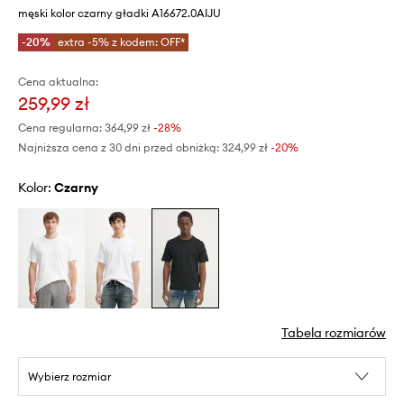
męski kolor czarny gładki A16672.0AIJU
-20%
extra -5% z kodem: OFF*
Cena aktualna:
259,99 zł
Cena regularna:
364,99 zł
-28%
Najniższa cena z 30 dni przed obniżką:
324,99 zł
 -20%
Kolor:
czarny
Tabela rozmiarów
Wybierz rozmiar