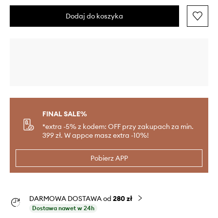
Dodaj do koszyka
FINAL SALE%
*extra -5% z kodem: OFF przy zakupach za min.
399 zł. W appce masz extra -10%!
Pobierz APP
DARMOWA DOSTAWA od
280 zł
Dostawa nawet w 24h