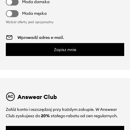
Moda damska
Moda męska
Wybór oferty jest opcjonalny
Zapisz mnie
Answear Club
Załóż konto i oszczędzaj przy każdym zakupie. W Answear
Club zyskujesz do
20%
stałego rabatu od cen regularnych.