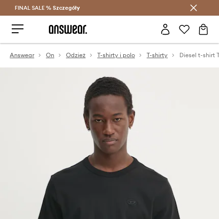
FINAL SALE %
Szczegóły
Oszczędzaj z Answear Club >
Answear
On
Odzież
T-shirty i polo
T-shirty