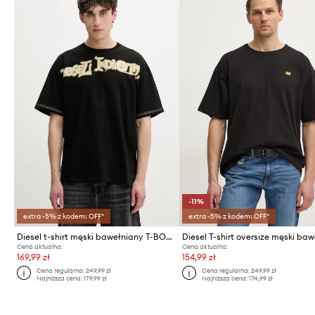
-11%
extra -5% z kodem: OFF*
extra -5% z kodem: OFF*
Diesel t-shirt męski bawełniany T-BOXT-V3
Cena aktualna:
Cena aktualna:
169,99 zł
154,99 zł
Cena regularna:
249,99 zł
Cena regularna:
249,99 zł
Najniższa cena:
179,99 zł
Najniższa cena:
174,99 zł