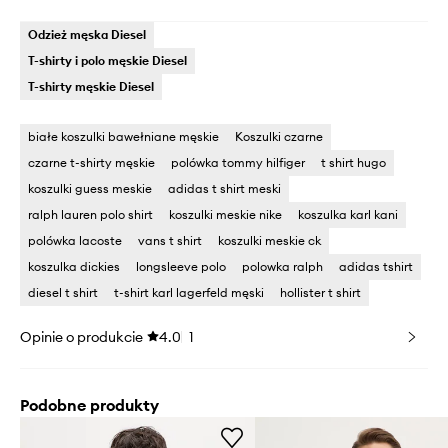
Odzież męska Diesel
T-shirty i polo męskie Diesel
T-shirty męskie Diesel
białe koszulki bawełniane męskie
Koszulki czarne
czarne t-shirty męskie
polówka tommy hilfiger
t shirt hugo
koszulki guess meskie
adidas t shirt meski
ralph lauren polo shirt
koszulki meskie nike
koszulka karl kani
polówka lacoste
vans t shirt
koszulki meskie ck
koszulka dickies
longsleeve polo
polowka ralph
adidas tshirt
diesel t shirt
t-shirt karl lagerfeld męski
hollister t shirt
Opinie o produkcie
4.0
1
Podobne produkty