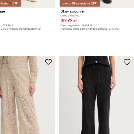
z kodem: OFF*
extra -5% z kodem: OFF*
nie
Dkny spodnie
:
Cena aktualna:
189,99 zł
a:
379,99 zł
Cena regularna:
299,99 zł
 z 30 dni przed obniżką:
239,99 zł
Najniższa cena z 30 dni przed obniżką:
214,99 zł