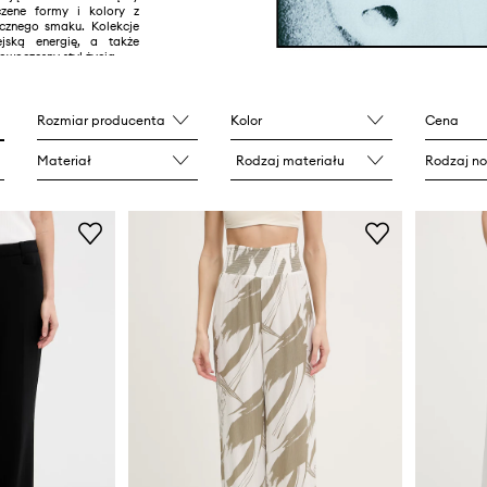
zene formy i kolory z
sycznego smaku. Kolekcje
ejską energię, a także
owoczesny styl życia.
Rozmiar producenta
Kolor
Cena
Materiał
Rodzaj materiału
Rodzaj n