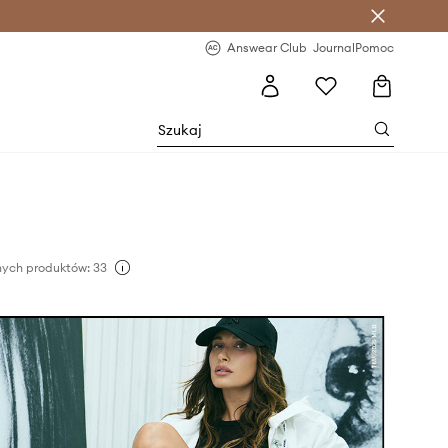
letter >
Regularne nowości >
Answear Club
Journal
Pomoc
ych produktów: 33