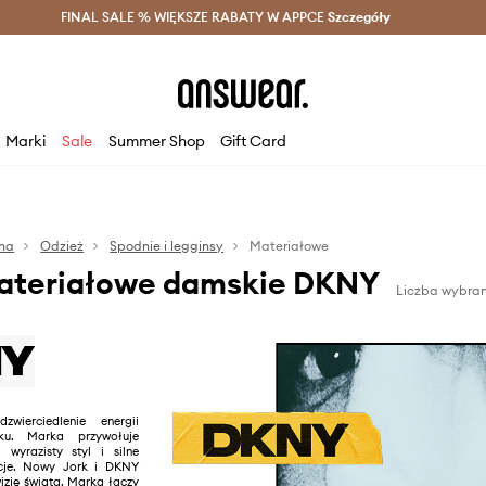
szczędzaj z Answear Club >
FINAL SALE % WIĘKSZE RABATY W APPCE
Dostawa nawet w 24h >
Szczegóły
News
Marki
Sale
Summer Shop
Gift Card
na
Odzież
Spodnie i legginsy
Materiałowe
ateriałowe damskie DKNY
Liczba wybran
erciedlenie energii
. Marka przywołuje
wyrazisty styl i silne
acje. Nowy Jork i DKNY
izję świata. Marka łączy