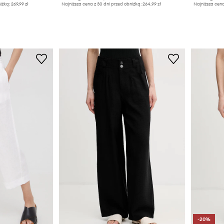
iżką:
269,99 zł
Najniższa cena z 30 dni przed obniżką:
264,99 zł
Najniższa cena
-20%