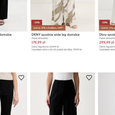
-10%
-10%
extra -5% z kodem: OFF*
extra -5% 
 damskie
DKNY spodnie wide leg damskie
Dkny spod
Cena aktualna:
Cena aktualna
179,99 zł
299,99 zł
Cena regularna:
249,99 zł
Cena regularn
Najniższa cena z 30 dni przed obniżką:
199,99 zł
Najniższa cena