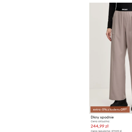
extra -5% z kodem: OFF*
Dkny spodnie
Cena aktualna:
244,99 zł
Cena regularna:
379,99 zł