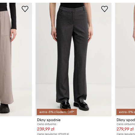
extra -5% z kodem: OFF*
extra -5% 
Dkny spodnie
Dkny spod
Cena aktualna:
Cena aktualna
239,99 zł
279,99 zł
Cena regularna:
379,99 zł
Cena regularn