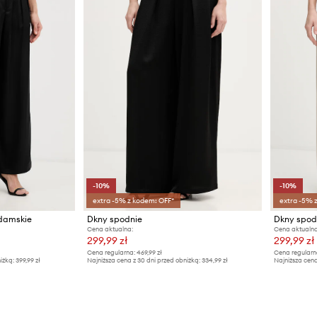
-10%
-10%
extra -5% z kodem: OFF*
extra -5% 
 damskie
Dkny spodnie
Dkny spod
Cena aktualna:
Cena aktualna
299,99 zł
299,99 zł
Cena regularna:
469,99 zł
Cena regularn
iżką:
399,99 zł
Najniższa cena z 30 dni przed obniżką:
334,99 zł
Najniższa cena