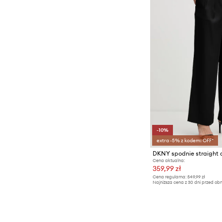
-10%
extra -5% z kodem: OFF*
DKNY spodnie straight
Cena aktualna:
359,99 zł
Cena regularna:
549,99 zł
Najniższa cena z 30 dni przed obn