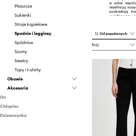
w sobie współc
Płaszcze
redefinicją kla
podkreślają mi
Sukienki
wyrafinowany i n
Stroje kąpielowe
Spodnie i legginsy
Od popularnych
Spódnice
Krój
Szorty
Swetry
Topy i t-shirty
Obuwie
Akcesoria
Baleriny
On
Botki
Biżuteria
Chłopiec
Akcesoria
Espadryle
Etui i pokrowce
Dziewczynka
Odzież
Mokasyny i półbuty
Paski
Etui i pokrowce
Obuwie
Odzież
Klapki i sandały
Plecaki
Bluzy
Obuwie
Kozaki
Portfele
Kurtki i płaszcze
Klapki i sandały
Bluzki i koszule