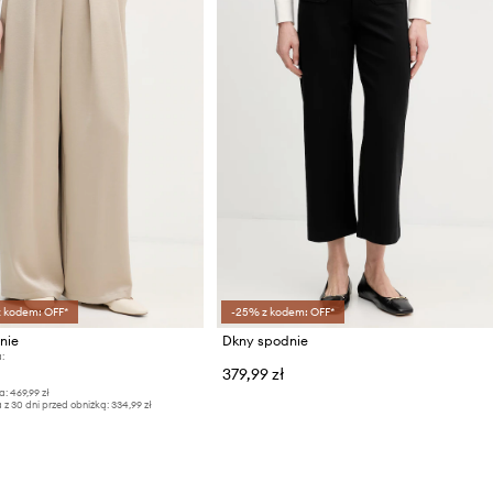
z kodem: OFF*
-25% z kodem: OFF*
nie
Dkny spodnie
:
379,99 zł
a:
469,99 zł
 z 30 dni przed obniżką:
334,99 zł