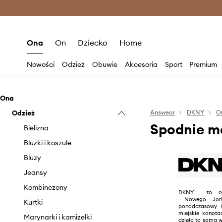
Premium Fashion Benefits >
O
Ona
On
Dziecko
Home
Nowości
Odzież
Obuwie
Akcesoria
Sport
Premium
Ona
Odzież
Answear
DKNY
O
Spodnie m
Bielizna
Bluzki i koszule
Bluzy
Jeansy
Kombinezony
DKNY to odzwi
Nowego Jorku
Kurtki
ponadczasowy i 
miejskie konot
Marynarki i kamizelki
dzielą tą sama w