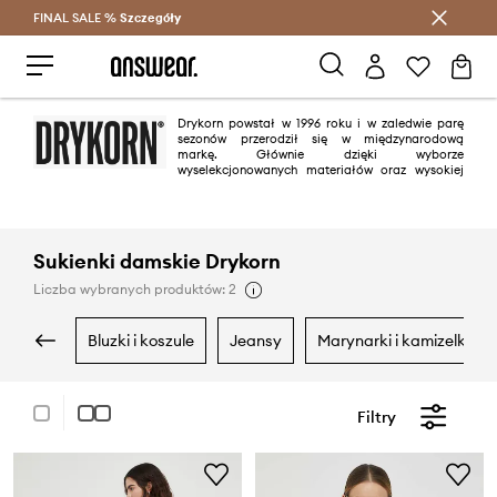
FINAL SALE %
Szczegóły
Oszczędzaj z Answear Club >
Drykorn powstał w 1996 roku i w zaledwie parę
sezonów przerodził się w międzynarodową
markę. Głównie dzięki wyborze
wyselekcjonowanych materiałów oraz wysokiej
jakości wykonania, jednocześnie troszcząc się o świadomą i
zrównoważoną produkcje. Projektanci Drykorn proponują najnowsze
trendy, ale nie zapominając o charakterze marki - oferta marki skierowana
jest do pewnych siebie, niezależnych indywidualistów.
Sukienki damskie Drykorn
Liczba wybranych produktów: 2
bluzki i koszule
jeansy
marynarki i kamizelki
Filtry