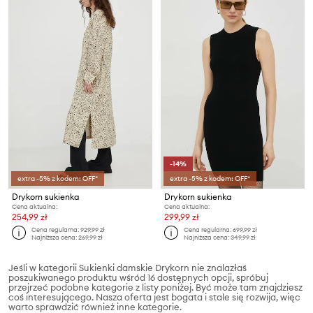
-14%
extra -5% z kodem: OFF*
extra -5% z kodem: OFF*
Drykorn sukienka
Drykorn sukienka
Cena aktualna:
Cena aktualna:
254,99 zł
299,99 zł
Cena regularna:
929,99 zł
Cena regularna:
699,99 zł
Najniższa cena:
269,99 zł
Najniższa cena:
349,99 zł
Jeśli w kategorii Sukienki damskie Drykorn nie znalazłaś
poszukiwanego produktu wśród 16 dostępnych opcji, spróbuj
przejrzeć podobne kategorie z listy poniżej. Być może tam znajdziesz
coś interesującego. Nasza oferta jest bogata i stale się rozwija, więc
warto sprawdzić również inne kategorie.