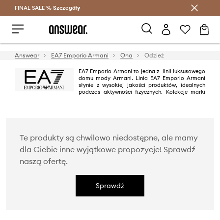
FINAL SALE %
Szczegóły
Oszczędzaj z Answear Club >
Answear
EA7 Emporio Armani
Ona
Odzież
EA7 Emporio Armani to jedna z linii luksusowego
domu mody Armani. Linia EA7 Emporio Armani
słynie z wysokiej jakości produktów, idealnych
podczas aktywności fizycznych. Kolekcje marki
wyróżniają się sportowym charakterem, minimalizmem oraz stylowym
designem połączonym z komfortem.
Te produkty są chwilowo niedostępne, ale mamy
dla Ciebie inne wyjątkowe propozycje! Sprawdź
naszą ofertę.
Sprawdź