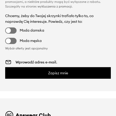
promocjami, a niektóre produkty mogą być wyłączone z rabatu.
Szczegóły na stronie:
wykluczenia z promocji
.
Chcemy, żeby do Twojej skrzynki trafiało tylko to, co
naprawdę Cię interesuje. Powiedz, czy jest to:
Moda damska
Moda męska
Wybór oferty jest opcjonalny
Zapisz mnie
Answear Club