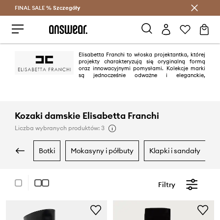
FINAL SALE %
Szczegóły
Oszczędzaj z Answear Club >
Elisabetta Franchi to włoska projektantka, której
projekty charakteryzują się oryginalną formą
oraz innowacyjnymi pomysłami. Kolekcje marki
są jednocześnie odważne i eleganckie,
przeznaczone dla kobiet lubiących bawić się modą.
Kozaki damskie Elisabetta Franchi
Liczba wybranych produktów: 3
botki
mokasyny i półbuty
klapki i sandały
Filtry