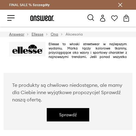
FINAL SALE %
Szczegóły
Oszczędzaj z Answear Club >
Answear
Ellesse
Ona
Akcesoria
Ellesse to włoski streetwear w najlepszym
wydaniu. Marka łączy kolorowe tkaniny,
przyciągające oko wzory i sportowy charakter z
najnowszymi trendami. Jeśli ponad wszystko
cenisz sobie komfort, swobodę i dobrą jakość, poznaj Ellesse.
Te produkty są chwilowo niedostępne, ale mamy
dla Ciebie inne wyjątkowe propozycje! Sprawdź
naszą ofertę.
Sprawdź