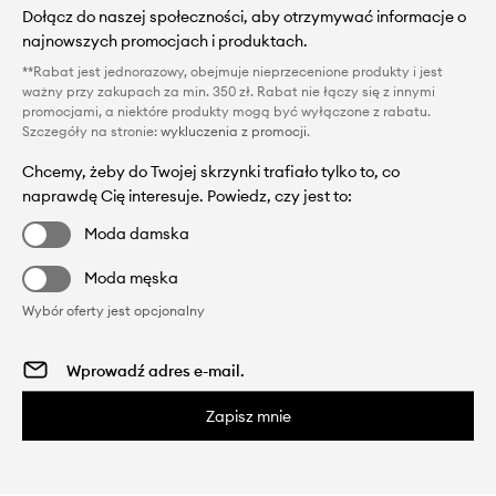
Dołącz do naszej społeczności, aby otrzymywać informacje o
najnowszych promocjach i produktach.
**Rabat jest jednorazowy, obejmuje nieprzecenione produkty i jest
ważny przy zakupach za min. 350 zł. Rabat nie łączy się z innymi
promocjami, a niektóre produkty mogą być wyłączone z rabatu.
Szczegóły na stronie:
wykluczenia z promocji
.
Chcemy, żeby do Twojej skrzynki trafiało tylko to, co
naprawdę Cię interesuje. Powiedz, czy jest to:
Moda damska
Moda męska
Wybór oferty jest opcjonalny
Zapisz mnie