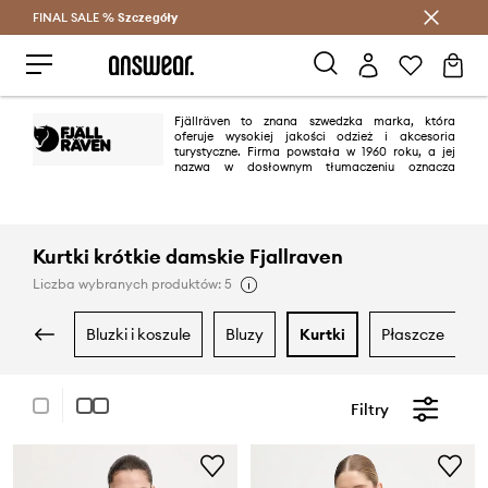
FINAL SALE %
Szczegóły
Oszczędzaj z Answear Club >
Fjällräven to znana szwedzka marka, która
oferuje wysokiej jakości odzież i akcesoria
turystyczne. Firma powstała w 1960 roku, a jej
nazwa w dosłownym tłumaczeniu oznacza
polarną lisicę. Wśród entuzjastów świata turystyki i spędzania czasu na
łonie natury Fjallraven znane jest z m.in. z funkcjonalnych plecaków, kurtek
oraz najwyższej jakości sprzętu turystycznego i trekkingowego.
Kurtki krótkie damskie Fjallraven
Liczba wybranych produktów: 5
bluzki i koszule
bluzy
kurtki
płaszcze
Filtry