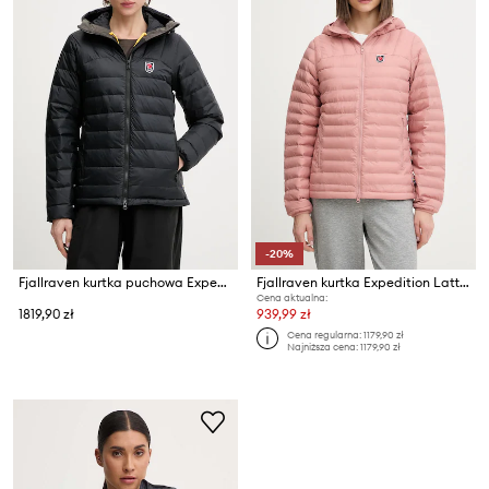
-20%
Fjallraven kurtka puchowa Expedition
Fjallraven kurtka Expedition Latt Hoodie W
Cena aktualna:
1819,90 zł
939,99 zł
Cena regularna:
1179,90 zł
Najniższa cena:
1179,90 zł