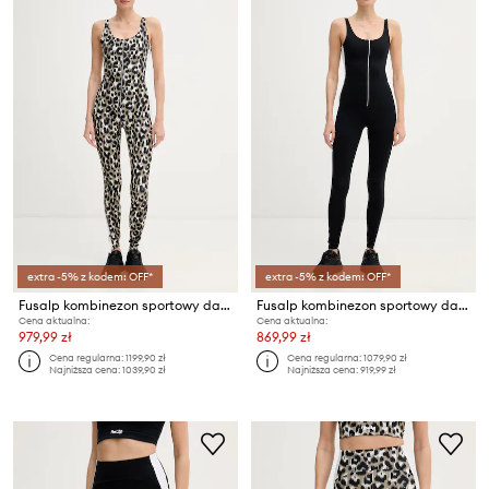
extra -5% z kodem: OFF*
extra -5% z kodem: OFF*
Fusalp kombinezon sportowy damski BIARRITA LEO
Fusalp kombinezon sportowy damski BIARRITA
Cena aktualna:
Cena aktualna:
979,99 zł
869,99 zł
Cena regularna:
1199,90 zł
Cena regularna:
1079,90 zł
Najniższa cena:
1039,90 zł
Najniższa cena:
919,99 zł