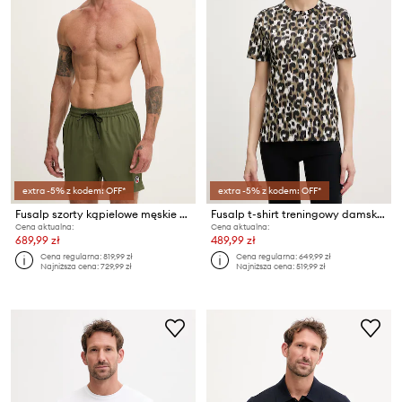
extra -5% z kodem: OFF*
extra -5% z kodem: OFF*
Fusalp szorty kąpielowe męskie HALFI
Fusalp t-shirt treningowy damski bawełniany TALIXE LEO
Cena aktualna:
Cena aktualna:
689,99 zł
489,99 zł
Cena regularna:
819,99 zł
Cena regularna:
649,99 zł
Najniższa cena:
729,99 zł
Najniższa cena:
519,99 zł