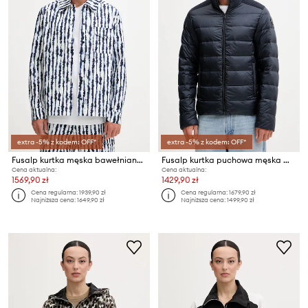
extra -5% z kodem: OFF*
extra -5% z kodem: OFF*
Fusalp kurtka męska bawełniana JAYMEO SHIBO
Fusalp kurtka puchowa męska MIKE
Cena aktualna:
Cena aktualna:
1569,90 zł
1429,90 zł
Cena regularna:
1939,90 zł
Cena regularna:
1679,90 zł
Najniższa cena:
1649,90 zł
Najniższa cena:
1499,90 zł