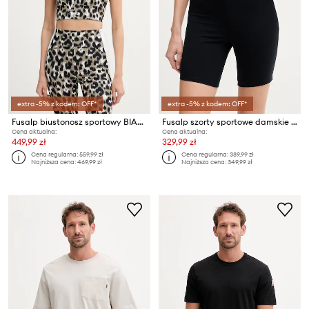
extra -5% z kodem: OFF*
extra -5% z kodem: OFF*
Fusalp biustonosz sportowy BIARRA LEO
Fusalp szorty sportowe damskie BIARRO
Cena aktualna:
Cena aktualna:
449,99 zł
329,99 zł
Cena regularna:
559,99 zł
Cena regularna:
389,99 zł
Najniższa cena:
469,99 zł
Najniższa cena:
349,99 zł