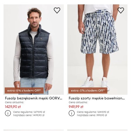
extra -5% z kodem: OFF*
extra -5% z kodem: OFF*
Fusalp bezrękawnik męski GORVONE
Fusalp szorty męskie bawełniane SUAUNO SHIBO
Cena aktualna:
Cena aktualna:
1429,90 zł
949,99 zł
Cena regularna:
1679,90 zł
Cena regularna:
1249,90 zł
Najniższa cena:
1499,90 zł
Najniższa cena:
999,90 zł