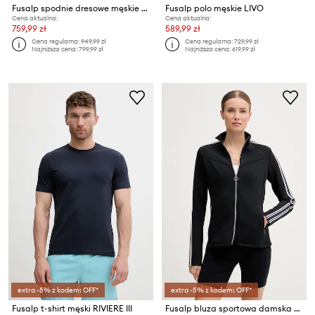
Fusalp spodnie dresowe męskie MALAGA III
Fusalp polo męskie LIVO
Cena aktualna:
Cena aktualna:
759,99 zł
589,99 zł
Cena regularna:
949,99 zł
Cena regularna:
729,99 zł
Najniższa cena:
799,99 zł
Najniższa cena:
619,99 zł
extra -5% z kodem: OFF*
extra -5% z kodem: OFF*
Fusalp t-shirt męski RIVIERE III
Fusalp bluza sportowa damska ODELLA