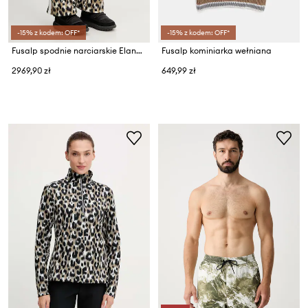
-15% z kodem: OFF*
-15% z kodem: OFF*
Fusalp spodnie narciarskie Elancia
Fusalp kominiarka wełniana
2969,90 zł
649,99 zł