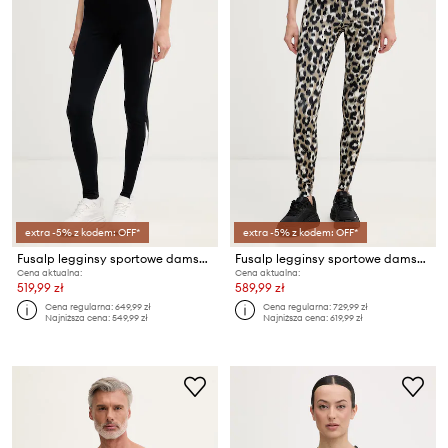
extra -5% z kodem: OFF*
extra -5% z kodem: OFF*
Fusalp legginsy sportowe damskie BIARRIS
Fusalp legginsy sportowe damskie BIARRIS LEO
Cena aktualna:
Cena aktualna:
519,99 zł
589,99 zł
Cena regularna:
649,99 zł
Cena regularna:
729,99 zł
Najniższa cena:
549,99 zł
Najniższa cena:
619,99 zł