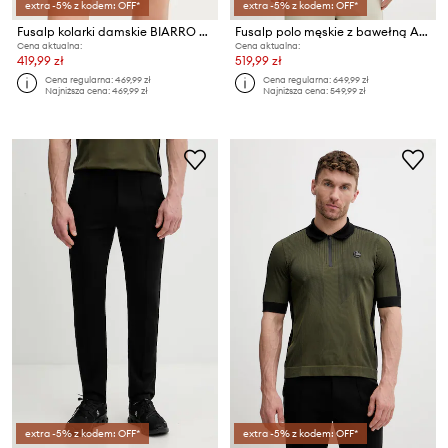
extra -5% z kodem: OFF*
extra -5% z kodem: OFF*
Fusalp kolarki damskie BIARRO LEO
Fusalp polo męskie z bawełną ANATOLE
Cena aktualna:
Cena aktualna:
419,99 zł
519,99 zł
Cena regularna:
469,99 zł
Cena regularna:
649,99 zł
Najniższa cena:
469,99 zł
Najniższa cena:
549,99 zł
extra -5% z kodem: OFF*
extra -5% z kodem: OFF*