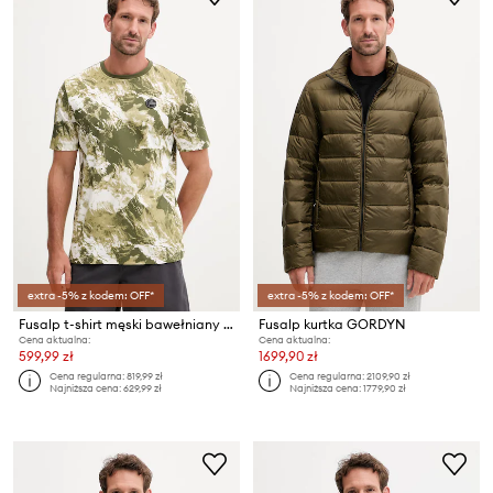
extra -5% z kodem: OFF*
extra -5% z kodem: OFF*
Fusalp t-shirt męski bawełniany TYLO MOUNTAIN
Fusalp kurtka GORDYN
Cena aktualna:
Cena aktualna:
599,99 zł
1699,90 zł
Cena regularna:
819,99 zł
Cena regularna:
2109,90 zł
Najniższa cena:
629,99 zł
Najniższa cena:
1779,90 zł