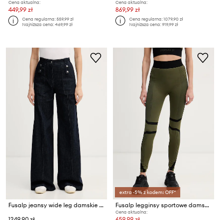
Cena aktualna:
Cena aktualna:
449,99 zł
869,99 zł
Cena regularna:
559,99 zł
Cena regularna:
1079,90 zł
Najniższa cena:
469,99 zł
Najniższa cena:
919,99 zł
extra -5% z kodem: OFF*
Fusalp jeansy wide leg damskie NOELA DENIM
Fusalp legginsy sportowe damskie NIRAEL
Cena aktualna:
1249,90 zł
659,99 zł