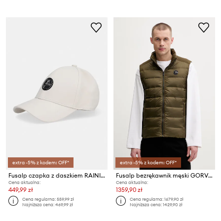
extra -5% z kodem: OFF*
extra -5% z kodem: OFF*
Fusalp czapka z daszkiem RAINING CAP
Fusalp bezrękawnik męski GORVONE
Cena aktualna:
Cena aktualna:
449,99 zł
1359,90 zł
Cena regularna:
559,99 zł
Cena regularna:
1679,90 zł
Najniższa cena:
469,99 zł
Najniższa cena:
1429,90 zł