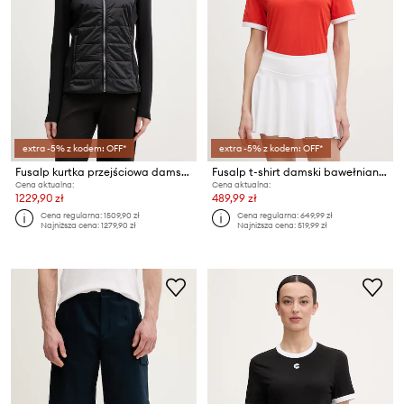
extra -5% z kodem: OFF*
extra -5% z kodem: OFF*
Fusalp kurtka przejściowa damska LINN
Fusalp t-shirt damski bawełniany TANIXA
Cena aktualna:
Cena aktualna:
1229,90 zł
489,99 zł
Cena regularna:
1509,90 zł
Cena regularna:
649,99 zł
Najniższa cena:
1279,90 zł
Najniższa cena:
519,99 zł