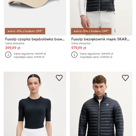
extra -5% z kodem: OFF*
extra -5% z kodem: OFF*
Fusalp czapka bejsbolówka bawełniana COTTON CAP
Fusalp bezrękawnik męski SKARAN
Cena aktualna:
Cena aktualna:
399,99 zł
979,99 zł
Cena regularna:
469,99 zł
Cena regularna:
1249,90 zł
Najniższa cena:
419,99 zł
Najniższa cena:
1039,90 zł