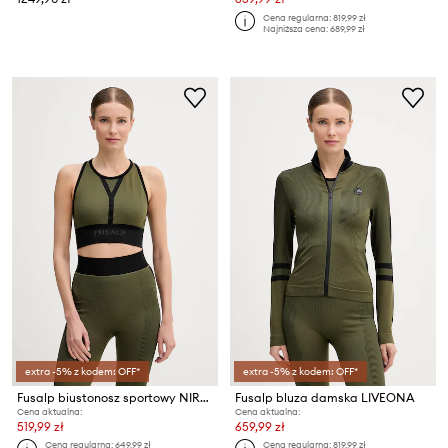
Cena regularna:
819,99 zł
Najniższa cena:
689,99 zł
extra -5% z kodem: OFF*
extra -5% z kodem: OFF*
Fusalp biustonosz sportowy NIRAE
Fusalp bluza damska LIVEONA
Cena aktualna:
Cena aktualna:
519,99 zł
659,99 zł
Cena regularna:
649,99 zł
Cena regularna:
819,99 zł