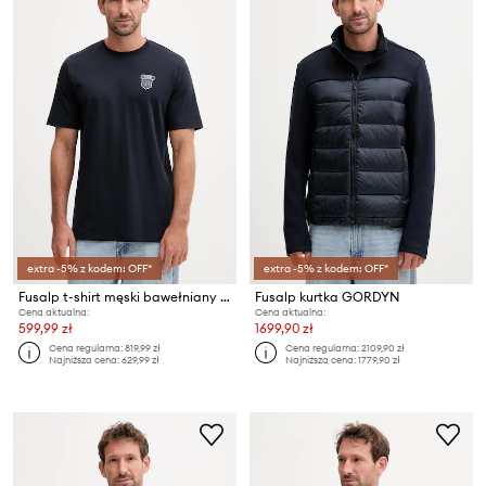
extra -5% z kodem: OFF*
extra -5% z kodem: OFF*
Fusalp t-shirt męski bawełniany TYLO ANIM
Fusalp kurtka GORDYN
Cena aktualna:
Cena aktualna:
599,99 zł
1699,90 zł
Cena regularna:
819,99 zł
Cena regularna:
2109,90 zł
Najniższa cena:
629,99 zł
Najniższa cena:
1779,90 zł