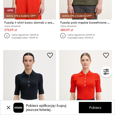
-20%
extra -5% z kodem: OFF*
extra -5% z kodem: OFF*
Fusalp t-shirt basic damski z wiskozą JADOU
Fusalp polo męskie bawełniane GERLO
Cena aktualna:
Cena aktualna:
579,99 zł
489,99 zł
Cena regularna:
729,99 zł
Cena regularna:
649,99 zł
Najniższa cena:
729,99 zł
Najniższa cena:
519,99 zł
Pobierz aplikację i kupuj
Pobierz
jeszcze łatwiej.