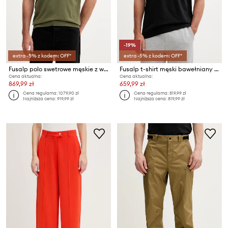
-19%
extra -5% z kodem: OFF*
extra -5% z kodem: OFF*
Fusalp polo swetrowe męskie z wiskozą HENRYO
Fusalp t-shirt męski bawełniany TYLERR
Cena aktualna:
Cena aktualna:
869,99 zł
659,99 zł
Cena regularna:
1079,90 zł
Cena regularna:
819,99 zł
Najniższa cena:
919,99 zł
Najniższa cena:
819,99 zł