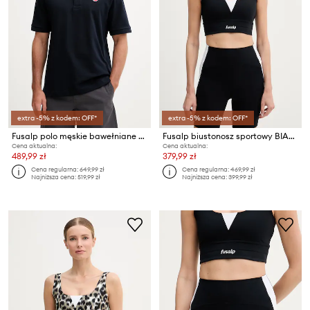
extra -5% z kodem: OFF*
extra -5% z kodem: OFF*
Fusalp polo męskie bawełniane GERLO
Fusalp biustonosz sportowy BIARRA
Cena aktualna:
Cena aktualna:
489,99 zł
379,99 zł
Cena regularna:
649,99 zł
Cena regularna:
469,99 zł
Najniższa cena:
519,99 zł
Najniższa cena:
399,99 zł