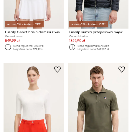
extra -5% z kodem: OFF*
extra -5% z kodem: OFF*
Fusalp t-shirt basic damski z wiskozą JADOU
Fusalp kurtka przejściowa męska SKARNO
Cena aktualna:
Cena aktualna:
549,99 zł
1359,90 zł
Cena regularna:
729,99 zł
Cena regularna:
1679,90 zł
Najniższa cena:
579,99 zł
Najniższa cena:
1429,90 zł