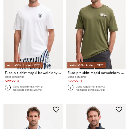
extra -5% z kodem: OFF*
extra -5% z kodem: OFF*
Fusalp t-shirt męski bawełniany TYLO ANIM
Fusalp t-shirt męski bawełniany TYLO ANIM
Cena aktualna:
Cena aktualna:
599,99 zł
599,99 zł
Cena regularna:
819,99 zł
Cena regularna:
819,99 zł
Najniższa cena:
629,99 zł
Najniższa cena:
629,99 zł