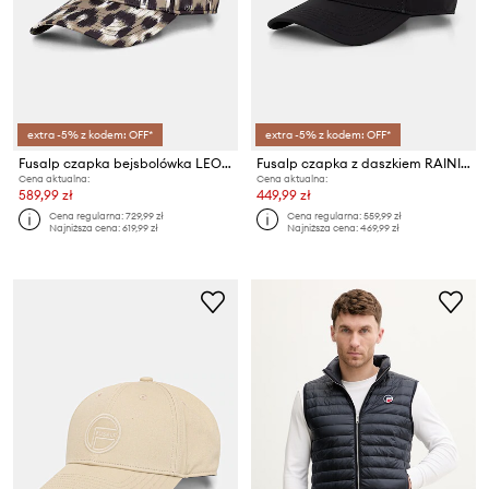
extra -5% z kodem: OFF*
extra -5% z kodem: OFF*
Fusalp czapka bejsbolówka LEOPARD CAP
Fusalp czapka z daszkiem RAINING CAP
Cena aktualna:
Cena aktualna:
589,99 zł
449,99 zł
Cena regularna:
729,99 zł
Cena regularna:
559,99 zł
Najniższa cena:
619,99 zł
Najniższa cena:
469,99 zł