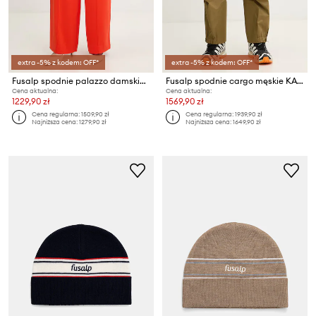
extra -5% z kodem: OFF*
extra -5% z kodem: OFF*
Fusalp spodnie palazzo damskie NOALERI
Fusalp spodnie cargo męskie KAVIRO
Cena aktualna:
Cena aktualna:
1229,90 zł
1569,90 zł
Cena regularna:
1509,90 zł
Cena regularna:
1939,90 zł
Najniższa cena:
1279,90 zł
Najniższa cena:
1649,90 zł