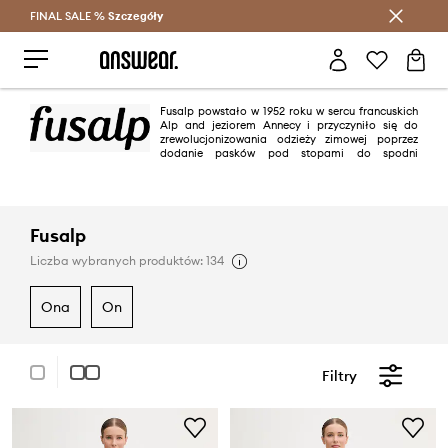
FINAL SALE %
Szczegóły
Oszczędzaj z Answear Club >
Fusalp powstało w 1952 roku w sercu francuskich
Alp and jeziorem Annecy i przyczyniło się do
zrewolucjonizowania odzieży zimowej poprzez
dodanie pasków pod stopami do spodni
narciarskich. Marka znana jest ze współpracy z największymi mistrzami
narciarstwa alpejskiego, dlatego nieustannie dąży do technicznego
doskonalenia oraz podnoszenia komfortu połączonego z ponadczasową
elegancją. To właśnie charakterystyczny styl Fusalp miał wpływ na
powstanie 50 butików na całym świecie oraz swojej obecności w ponad 25
Fusalp
krajach.
Liczba wybranych produktów: 134
ona
on
Filtry