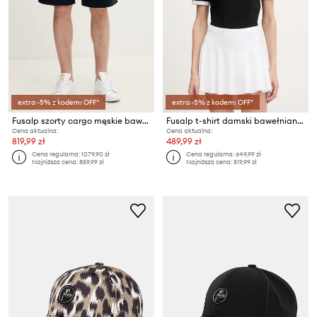
extra -5% z kodem: OFF*
extra -5% z kodem: OFF*
Fusalp szorty cargo męskie bawełniane SUAUNO COTON
Fusalp t-shirt damski bawełniany TANIXA
Cena aktualna:
Cena aktualna:
819,99 zł
489,99 zł
Cena regularna:
1079,90 zł
Cena regularna:
649,99 zł
Najniższa cena:
859,99 zł
Najniższa cena:
519,99 zł