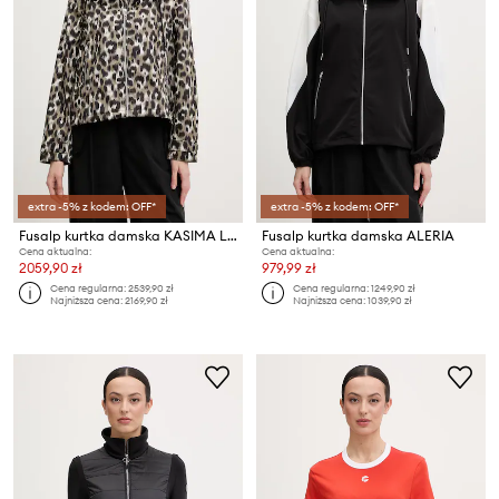
extra -5% z kodem: OFF*
extra -5% z kodem: OFF*
Fusalp kurtka damska KASIMA LEOPARD
Fusalp kurtka damska ALERIA
Cena aktualna:
Cena aktualna:
2059,90 zł
979,99 zł
Cena regularna:
2539,90 zł
Cena regularna:
1249,90 zł
Najniższa cena:
2169,90 zł
Najniższa cena:
1039,90 zł