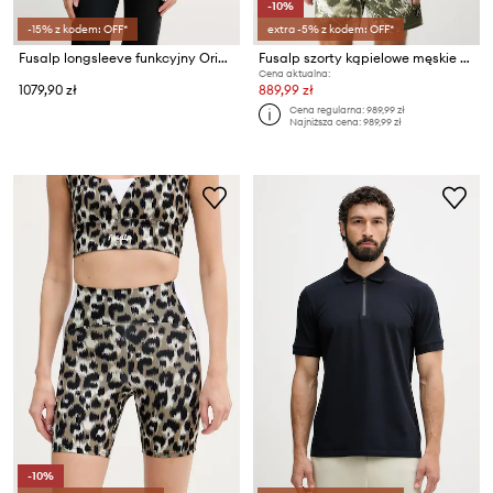
-10%
-15% z kodem: OFF*
extra -5% z kodem: OFF*
Fusalp longsleeve funkcyjny Orion Leopard
Fusalp szorty kąpielowe męskie HALFI MOUNTAIN
Cena aktualna:
1079,90 zł
889,99 zł
Cena regularna:
989,99 zł
Najniższa cena:
989,99 zł
-10%