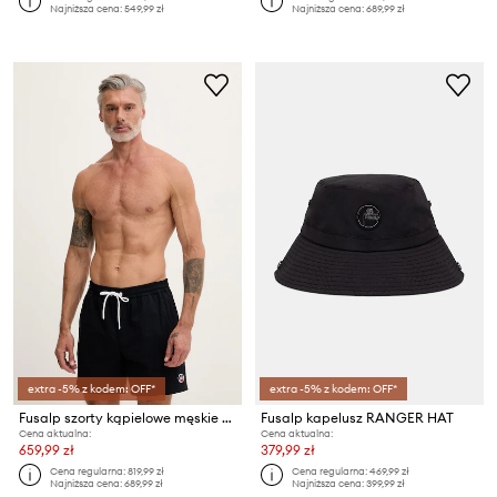
Najniższa cena:
549,99 zł
Najniższa cena:
689,99 zł
extra -5% z kodem: OFF*
extra -5% z kodem: OFF*
Fusalp szorty kąpielowe męskie HALFI
Fusalp kapelusz RANGER HAT
Cena aktualna:
Cena aktualna:
659,99 zł
379,99 zł
Cena regularna:
819,99 zł
Cena regularna:
469,99 zł
Najniższa cena:
689,99 zł
Najniższa cena:
399,99 zł