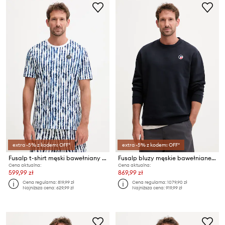
extra -5% z kodem: OFF*
extra -5% z kodem: OFF*
Fusalp t-shirt męski bawełniany TYLO SHIBO
Fusalp bluzy męskie bawełniane PAOLICO
Cena aktualna:
Cena aktualna:
599,99 zł
869,99 zł
Cena regularna:
819,99 zł
Cena regularna:
1079,90 zł
Najniższa cena:
629,99 zł
Najniższa cena:
919,99 zł