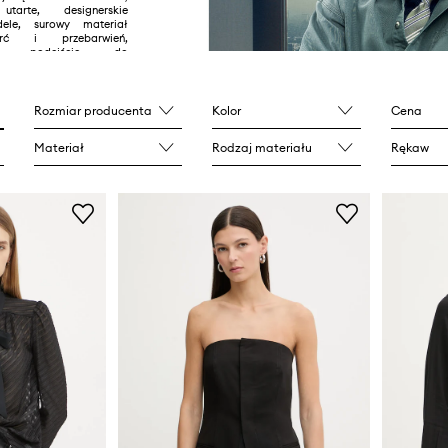
utarte, designerskie
ele, surowy materiał
arć i przebarwień,
iczne podejście do
rań to tylko niektóre ze
nych marki.
Rozmiar producenta
Kolor
Cena
Materiał
Rodzaj materiału
Rękaw