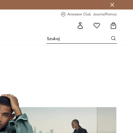
letter >
Regularne nowości >
Answear Club
Journal
Pomoc