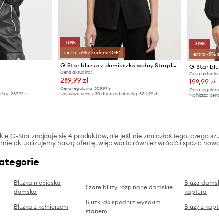
-10%
-50%
extra -5% z kodem: OFF*
extra -5% 
G-Star bluzka z domieszką wełny Strapless
G-Star bl
Cena aktualna:
Cena aktualna
289,99 zł
199,99 zł
Cena regularna:
509,99 zł
Cena regularn
iżką:
239,99 zł
Najniższa cena z 30 dni przed obniżką:
324,99 zł
Najniższa cena
ie G-Star znajduje się 4 produktów, ale jeśli nie znalazłaś tego, czego szu
rnie aktualizujemy naszą ofertę, więc warto również wrócić i spdzić nowo
kategorie
Bluzka niebieska
Bluza damsk
Szare bluzy rozpinane damskie
damska
kaptura
Bluzki do spodni z wysokim
Bluzka z kołnierzem
Bluzy z kap
stanem