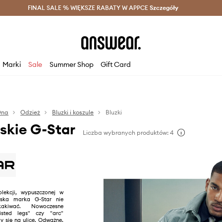
szczędzaj z Answear Club >
FINAL SALE % WIĘKSZE RABATY W APPCE
Dostawa nawet w 24h >
Szczegóły
News
Marki
Sale
Summer Shop
Gift Card
Ona
Odzież
Bluzki i koszule
Bluzki
skie G-Star
Liczba wybranych produktów: 4
lekcji, wypuszczonej w
rska marka G-Star nie
kakiwać. Nowoczesne
wisted legs" czy "arc"
y się na ulice. Odważne,