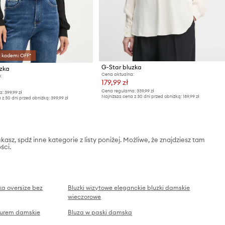
z kodem: OFF*
G-Star bluzka
uzka
Cena aktualna:
:
179,99 zł
Cena regularna:
339,99 zł
a:
399,99 zł
Najniższa cena z 30 dni przed obniżką:
189,99 zł
 z 30 dni przed obniżką:
399,99 zł
kasz, spdź inne kategorie z listy poniżej. Możliwe, że znajdziesz tam
ści.
a oversize bez
Bluzki wizytowe eleganckie bluzki damskie
wieczorowe
turem damskie
Bluza w paski damska