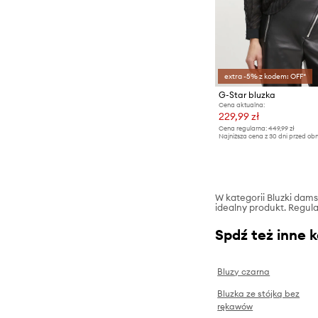
Kurtki
Sneakersy
Plecaki
Odzież kąpielowa
Trampki i tenisówki
Płaszcze
extra -5% z kodem: OFF*
Spodnie
G-Star bluzka
Swetry
Cena aktualna:
229,99 zł
Szorty
Cena regularna:
449,99 zł
Najniższa cena z 30 dni przed obn
T-shirty i polo
W kategorii Bluzki damsk
idealny produkt. Regula
Spdź też inne 
Bluzy czarna
Bluzka ze stójką bez
rękawów