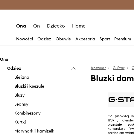
Premium Fashion Benefits >
O
Ona
On
Dziecko
Home
Nowości
Odzież
Obuwie
Akcesoria
Sport
Premium
Ona
Odzież
Answear
G-Star
Bluzki dam
Bielizna
Bluzki i koszule
Bluzy
Jeansy
Kombinezony
Od pierwszej ko
1989 , holende
Kurtki
przestaje zas
konstrukcje "t
Marynarki i kamizelki
przebojem wdarł