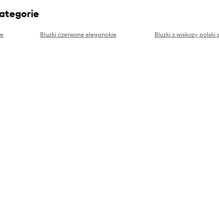
kategorie
ie
Bluzki czerwone eleganckie
Bluzki z wiskozy polski