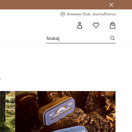
letter >
Regularne nowości >
Answear Club
Journal
Pomoc