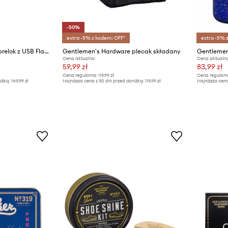
-50%
extra -5% z kodem: OFF*
extra -5% 
Gentlemen's Hardware brelok z USB Flash Drive 16 GB
Gentlemen's Hardware plecak składany
Cena aktualna:
Cena aktualna
59,99 zł
83,99 zł
Cena regularna:
119,99 zł
Cena regularn
iżką:
149,99 zł
Najniższa cena z 30 dni przed obniżką:
119,99 zł
Najniższa cena