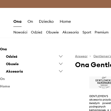
Premium Fashion Benefits >
O
Ona
On
Dziecko
Home
Nowości
Odzież
Obuwie
Akcesoria
Sport
Premium
Ona
Odzież
Answear
Gentlemen'
Ona Gentl
Obuwie
Skarpetki
Akcesoria
Pielęgnacja obuwia
On
Biżuteria
Home
Akcesoria
Butelki i termosy
Home SPA
Plecaki
Biżuteria
GENTLEMEN’S
akcesoria przyd
Kuchnia i bar
Butelki i termosy
Świeczki i zapachy
świeżym powiet
podręcznych 
Lifestyle
Plecaki
Akcesoria do wina
kempingowe, a 