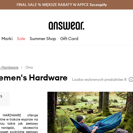
szczędzaj z Answear Club >
FINAL SALE % WIĘKSZE RABATY W APPCE
Dostawa nawet w 24h >
Szczegóły
News
Marki
Sale
Summer Shop
Gift Card
s Hardware
Ona
emen's Hardware
Liczba wybranych produktów: 8
 HARDWARE oferuje
atne w trakcie wypraw na
rzu takie jak zestawy
narzędzi, akcesoria
nawet podróżne zestawy