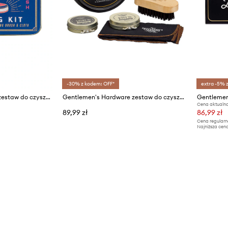
-30% z kodem: OFF*
extra -5% 
Gentlemen's Hardware zestaw do czyszczenia obuwia
Gentlemen's Hardware zestaw do czyszczenia obuwia
Cena aktualna
89,99 zł
86,99 zł
Cena regularn
Najniższa cena