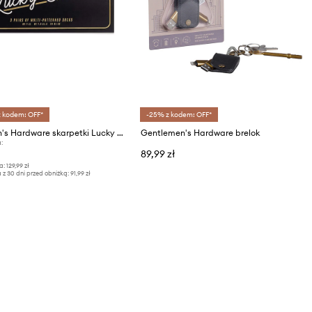
z kodem: OFF*
-25% z kodem: OFF*
Gentlemen's Hardware skarpetki Lucky Socks 3-pack
Gentlemen's Hardware brelok
:
89,99 zł
a:
129,99 zł
 z 30 dni przed obniżką:
91,99 zł