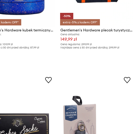
-50%
z kodem: OFF*
extra -5% z kodem: OFF*
Gentlemen's Hardware kubek termiczny Beverage Cooler 330 ml
Gentlemen's Hardware plecak turystyczny 20 L
:
Cena aktualna:
149,99 zł
a:
109,99 zł
Cena regularna:
299,99 zł
 z 30 dni przed obniżką:
87,99 zł
Najniższa cena z 30 dni przed obniżką:
299,99 zł