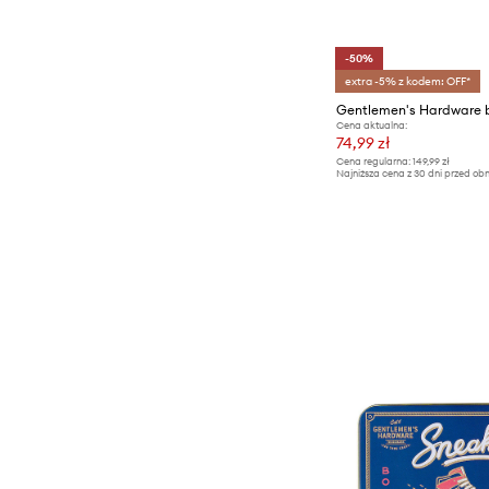
-50%
extra -5% z kodem: OFF*
Cena aktualna:
74,99 zł
Cena regularna:
149,99 zł
Najniższa cena z 30 dni przed obn