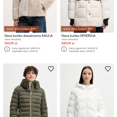
extra -5% z kodem: OFF*
extra -5% z kodem: OFF*
Geox kurtka dwustronna KAULA
Geox kurtka SPHERICA
Cena aktualna:
Cena aktualna:
559,99 zł
589,99 zł
Cena regularna:
1259,90 zł
Cena regularna:
1349,90 zł
Najniższa cena:
619,99 zł
Najniższa cena:
619,99 zł