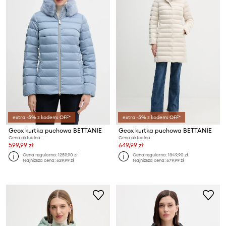
extra -5% z kodem: OFF*
extra -5% z kodem: OFF*
Geox kurtka puchowa BETTANIE
Geox kurtka puchowa BETTANIE
Cena aktualna:
Cena aktualna:
599,99 zł
649,99 zł
Cena regularna:
1259,90 zł
Cena regularna:
1349,90 zł
Najniższa cena:
629,99 zł
Najniższa cena:
679,99 zł