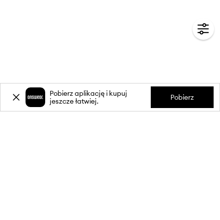
Pobierz aplikację i kupuj
Pobierz
jeszcze łatwiej.
-20%
zniżki** na pierwsze zakupy