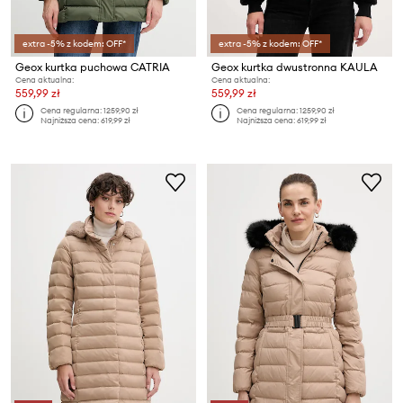
extra -5% z kodem: OFF*
extra -5% z kodem: OFF*
Geox kurtka puchowa CATRIA
Geox kurtka dwustronna KAULA
Cena aktualna:
Cena aktualna:
559,99 zł
559,99 zł
Cena regularna:
1259,90 zł
Cena regularna:
1259,90 zł
Najniższa cena:
619,99 zł
Najniższa cena:
619,99 zł