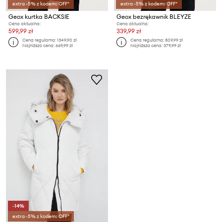
extra -5% z kodem: OFF*
extra -5% z kodem: OFF*
Geox kurtka BACKSIE
Geox bezrękawnik BLEYZE
Cena aktualna:
Cena aktualna:
599,99 zł
339,99 zł
Cena regularna:
1349,90 zł
Cena regularna:
809,99 zł
Najniższa cena:
669,99 zł
Najniższa cena:
379,99 zł
-14%
extra -5% z kodem: OFF*