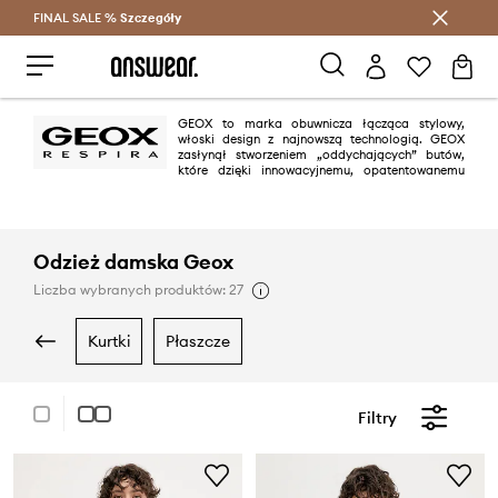
FINAL SALE %
Szczegóły
Oszczędzaj z Answear Club >
GEOX to marka obuwnicza łącząca stylowy,
włoski design z najnowszą technologią. GEOX
zasłynął stworzeniem „oddychających” butów,
które dzięki innowacyjnemu, opatentowanemu
systemowi Geox Respira® umożliwiają odpowiednią wentylację stóp,
dzięki czemu stopy pozostają ciepłe i suche zimą, a chłodne i ciepłe
latem.
Odzież damska Geox
Liczba wybranych produktów: 27
kurtki
płaszcze
Filtry