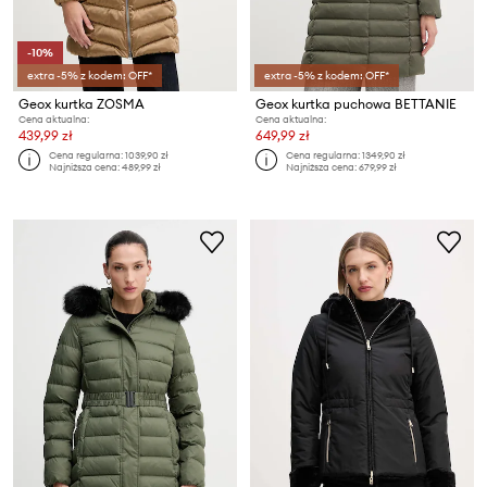
-10%
extra -5% z kodem: OFF*
extra -5% z kodem: OFF*
Geox kurtka ZOSMA
Geox kurtka puchowa BETTANIE
Cena aktualna:
Cena aktualna:
439,99 zł
649,99 zł
Cena regularna:
1039,90 zł
Cena regularna:
1349,90 zł
Najniższa cena:
489,99 zł
Najniższa cena:
679,99 zł