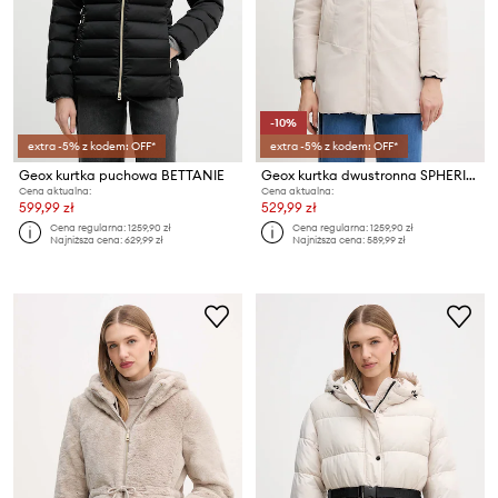
-10%
extra -5% z kodem: OFF*
extra -5% z kodem: OFF*
Geox kurtka puchowa BETTANIE
Geox kurtka dwustronna SPHERICA
Cena aktualna:
Cena aktualna:
599,99 zł
529,99 zł
Cena regularna:
1259,90 zł
Cena regularna:
1259,90 zł
Najniższa cena:
629,99 zł
Najniższa cena:
589,99 zł