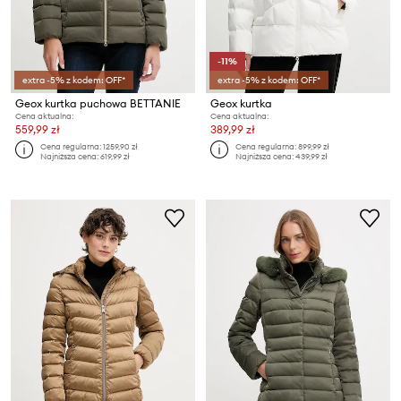
-11%
extra -5% z kodem: OFF*
extra -5% z kodem: OFF*
Geox kurtka puchowa BETTANIE
Geox kurtka
Cena aktualna:
Cena aktualna:
559,99 zł
389,99 zł
Cena regularna:
1259,90 zł
Cena regularna:
899,99 zł
Najniższa cena:
619,99 zł
Najniższa cena:
439,99 zł