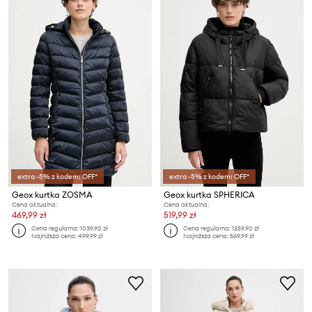
extra -5% z kodem: OFF*
extra -5% z kodem: OFF*
Geox kurtka ZOSMA
Geox kurtka SPHERICA
Cena aktualna:
Cena aktualna:
469,99 zł
519,99 zł
Cena regularna:
1039,90 zł
Cena regularna:
1259,90 zł
Najniższa cena:
499,99 zł
Najniższa cena:
569,99 zł