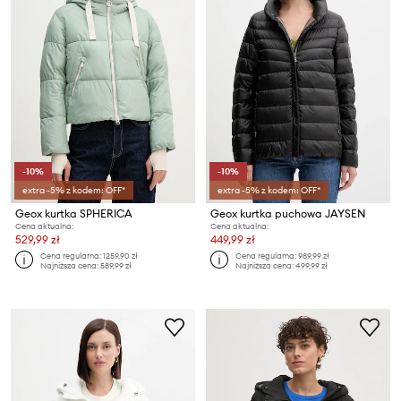
-10%
-10%
extra -5% z kodem: OFF*
extra -5% z kodem: OFF*
Geox kurtka SPHERICA
Geox kurtka puchowa JAYSEN
Cena aktualna:
Cena aktualna:
529,99 zł
449,99 zł
Cena regularna:
1259,90 zł
Cena regularna:
989,99 zł
Najniższa cena:
589,99 zł
Najniższa cena:
499,99 zł