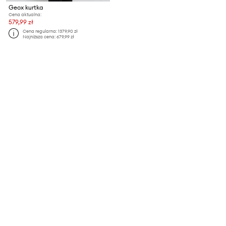
Geox kurtka
Cena aktualna:
579,99 zł
Cena regularna:
1379,90 zł
Najniższa cena:
679,99 zł