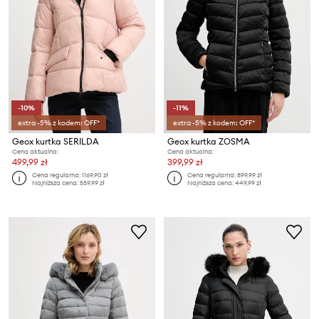
-10%
-11%
extra -5% z kodem: OFF*
extra -5% z kodem: OFF*
Geox kurtka SERILDA
Geox kurtka ZOSMA
Cena aktualna:
Cena aktualna:
499,99 zł
399,99 zł
Cena regularna:
1169,90 zł
Cena regularna:
899,99 zł
Najniższa cena:
559,99 zł
Najniższa cena:
449,99 zł