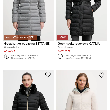
extra -5% z kodem: OFF*
-50%
Geox kurtka puchowa BETTANIE
Geox kurtka puchowa CATRIA
Cena aktualna:
Cena aktualna:
649,99 zł
669,99 zł
Cena regularna:
1349,90 zł
Cena regularna:
1349,90 zł
Najniższa cena:
679,99 zł
Najniższa cena:
1349,90 zł