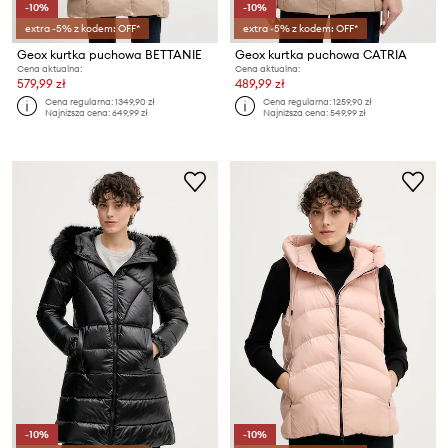
-10%
-10%
extra -5% z kodem: OFF*
extra -5% z kodem: OFF*
Geox kurtka puchowa BETTANIE
Geox kurtka puchowa CATRIA
Cena aktualna:
Cena aktualna:
579,99 zł
489,99 zł
Cena regularna:
1349,90 zł
Cena regularna:
1259,90 zł
Najniższa cena:
649,99 zł
Najniższa cena:
549,99 zł
-10%
-10%