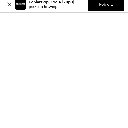
Pobierz aplikację i kupuj
Pobierz
jeszcze łatwiej.
-20%
zniżki** na pierwsze zakupy
za zapis do newslettera.
Dołącz do naszej społeczności, aby otrzymywać informacje o
najnowszych promocjach i produktach.
**Rabat jest jednorazowy, obejmuje nieprzecenione produkty i jest
ważny przy zakupach za min. 350 zł. Rabat nie łączy się z innymi
promocjami, a niektóre produkty mogą być wyłączone z rabatu.
Szczegóły na stronie:
wykluczenia z promocji
.