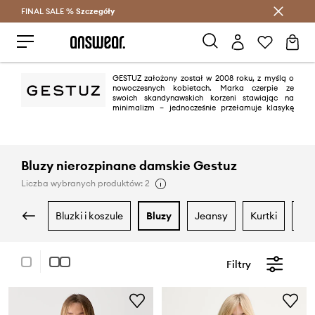
FINAL SALE %
Szczegóły
Oszczędzaj z Answear Club >
GESTUZ założony został w 2008 roku, z myślą o
nowoczesnych kobietach. Marka czerpie ze
swoich skandynawskich korzeni stawiając na
minimalizm – jednocześnie przełamuje klasykę
innowacyjnymi formami. Kolekcje GESTUZ mają na celu podkreślanie
kobiecej siły w niebanalny oraz stylowy sposób.
Bluzy nierozpinane damskie Gestuz
Liczba wybranych produktów: 2
bluzki i koszule
bluzy
jeansy
kurtki
m
Filtry