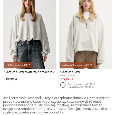
-15% z kodem: OFF*
extra -5% z kodem: OFF*
Gestuz bluza oversize damska z bawełną GZkahla
Gestuz bluza
Cena aktualna:
509,99 zł
379,99 zł
Cena regularna:
649,99 zł
Najniższa cena:
399,99 zł
Jeśli na stronie kategorii Bluzy nierozpinane damskie Gestuz wśród 2
produktów nie znalazłaś tego, czego szukasz, sprawdź również
podobne kategorie z listy poniżej. Możliwe, że znajdziesz tam to,
czego potrzebujesz. Pamiętaj, że nasza oferta jest bardzo szeroka i
stale ją uzupełniamy o nowe produkty.