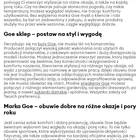
pomogą Ci stworzyć stylizacje na różne okazje, a także na każdą
porę roku. Czy na dworze panuje słoneczna pogoda, czy niskie
temperatury, możesz wyglądać stylowo, nie tracąc komfortu
użytkowania. Bez wątpienia marka Goe myśli o kliencie i robi
wszystko, by był on zadowolony z zakupu, a wybrane produkty
służyły mu przez wiele sezonów, ciągle wyglądając dobrze.
Goe sklep – postaw na styl i wygodę
Decydując się na
buty Goe
, nie musisz iść na kompromisy.
Producent połączył wysoką jakość wykonania oraz użytych do
produkcji materiałów, z ciekawym wzornictwem i dużą dostępnością
modeli i kolorów. Możesz jednocześnie stworzyć zestaw, który będzie
prezentować się świetnie, bez konieczności rezygnowania z
komfortu noszenia. Stworzenie stylizacji na różnego typu okazje, od
wyjść z przyjaciółmi, po rozmowę w sprawie pracy, dzięki obuwiu Goe
nie jest trudne. Zastosowanie oddychających materiałów zapobiega
nadmiernej potliwości stóp, a odpowiednie wyprofilowanie sprawia,
że nie musisz obawiać się otarć. Modne
sneakersy Goe
możesz
połączyć z różnego elementami garderoby, od spodni dresowych, po
jeansy, a nawet
sukienki damskie
i spódnice. Wszystko zależy od
Twoich preferencji.
Marka Goe – obuwie dobre na różne okazje i pory
roku
Jeśli cenisz sobie komfort i dobrą prezencję, obuwie Goe będzie
świetnym wyborem bez względu na okazję i porę roku. To nie tylko
obuwie sportowe, które wykorzystasz do uprawiania aktywności
fizycznej, ale także odpowiednie na bardziej oficjalne wyjścia, jak np.