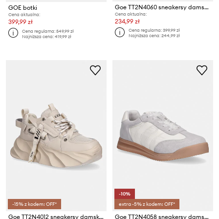
Goe TT2N4060 sneakersy damskie zamszowe
GOE botki
Cena aktualna:
Cena aktualna:
234,99 zł
399,99 zł
Cena regularna:
399,99 zł
Cena regularna:
549,99 zł
Najniższa cena:
244,99 zł
Najniższa cena:
419,99 zł
-10%
-15% z kodem: OFF*
extra -5% z kodem: OFF*
Goe TT2N4012 sneakersy damskie
Goe TT2N4058 sneakersy damskie