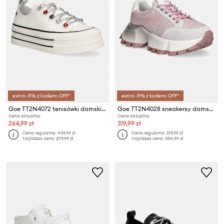
extra -5% z kodem: OFF*
extra -5% z kodem: OFF*
Goe TT2N4072 tenisówki damskie skórzane
Goe TT2N4028 sneakersy damskie
Cena aktualna:
Cena aktualna:
264,99 zł
319,99 zł
Cena regularna:
439,99 zł
Cena regularna:
519,99 zł
Najniższa cena:
279,99 zł
Najniższa cena:
354,99 zł