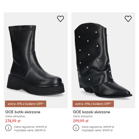
extra -5% z kodem: OFF*
extra -5% z kodem: OFF*
GOE botki skórzane
GOE kozaki skórzane
Cena aktualna:
Cena aktualna:
274,99 zł
299,99 zł
Cena regularna:
499,99 zł
Cena regularna:
699,99 zł
Najniższa cena:
289,99 zł
Najniższa cena:
319,99 zł