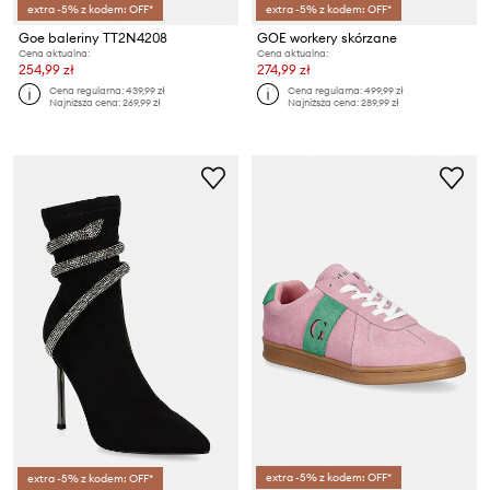
extra -5% z kodem: OFF*
extra -5% z kodem: OFF*
Goe baleriny TT2N4208
GOE workery skórzane
Cena aktualna:
Cena aktualna:
254,99 zł
274,99 zł
Cena regularna:
439,99 zł
Cena regularna:
499,99 zł
Najniższa cena:
269,99 zł
Najniższa cena:
289,99 zł
extra -5% z kodem: OFF*
extra -5% z kodem: OFF*