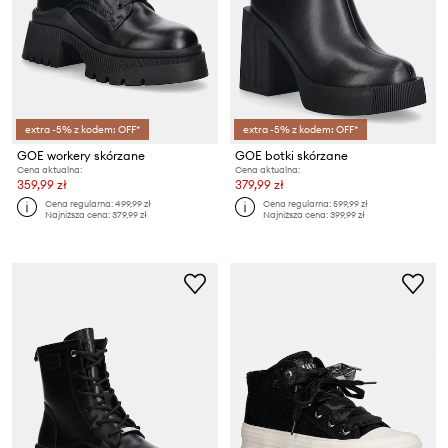
extra -5% z kodem: OFF*
extra -5% z kodem: OFF*
GOE workery skórzane
GOE botki skórzane
Cena aktualna:
Cena aktualna:
359,99 zł
379,99 zł
Cena regularna:
499,99 zł
Cena regularna:
599,99 zł
Najniższa cena:
379,99 zł
Najniższa cena:
399,99 zł