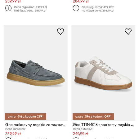
259,99 zł
284,99 zł
Cena regularna:
499,99 zł
Cena regularna:
479,99 zł
Najniższa cena:
289,99 zł
Najniższa cena:
298,99 zł
extra -5% z kodem: OFF*
extra -5% z kodem: OFF*
Goe mokasyny męskie zamszowe TT1N4022
Goe TT1N4016 sneakersy męskie skórzane
Cena aktualna:
Cena aktualna:
259,99 zł
249,99 zł