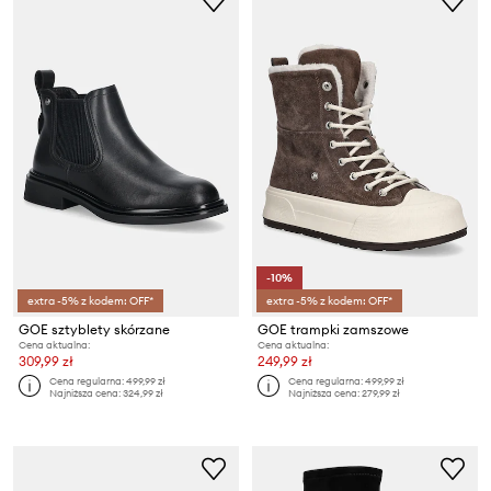
-10%
extra -5% z kodem: OFF*
extra -5% z kodem: OFF*
GOE sztyblety skórzane
GOE trampki zamszowe
Cena aktualna:
Cena aktualna:
309,99 zł
249,99 zł
Cena regularna:
499,99 zł
Cena regularna:
499,99 zł
Najniższa cena:
324,99 zł
Najniższa cena:
279,99 zł