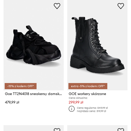
-15% z kodem: OFF*
extra -5% z kodem: OFF*
Goe TT2N4018 sneakersy damskie
GOE workery skórzane
Cena aktualna:
479,99 zł
299,99 zł
Cena regularna:
549,99 zł
Najniższa cena:
319,99 zł