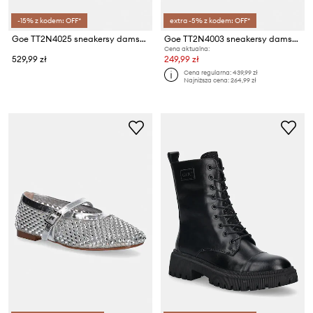
-15% z kodem: OFF*
extra -5% z kodem: OFF*
Goe TT2N4025 sneakersy damskie
Goe TT2N4003 sneakersy damskie skórzane
Cena aktualna:
529,99 zł
249,99 zł
Cena regularna:
439,99 zł
Najniższa cena:
264,99 zł