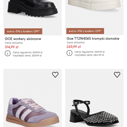
extra -5% z kodem: OFF*
extra -5% z kodem: OFF*
Goe TT2N4065 trampki damskie
GOE workery skórzane
Cena aktualna:
Cena aktualna:
269,99 zł
314,99 zł
Cena regularna:
459,99 zł
Cena regularna:
539,99 zł
Najniższa cena:
284,99 zł
Najniższa cena:
329,99 zł