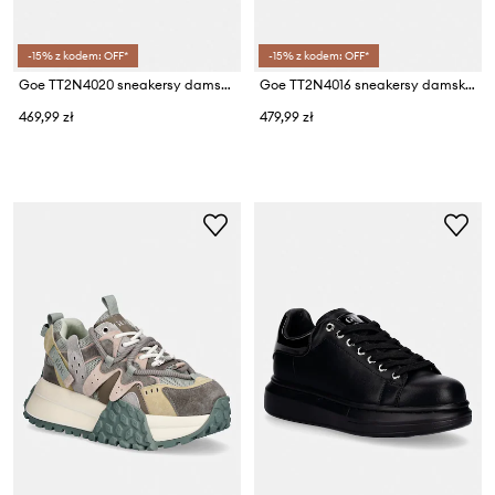
-15% z kodem: OFF*
-15% z kodem: OFF*
Goe TT2N4020 sneakersy damskie skórzane
Goe TT2N4016 sneakersy damskie
469,99 zł
479,99 zł