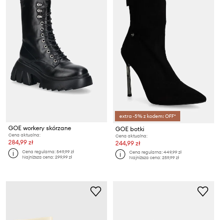
extra -5% z kodem: OFF*
GOE workery skórzane
GOE botki
Cena aktualna:
Cena aktualna:
284,99 zł
244,99 zł
Cena regularna:
549,99 zł
Cena regularna:
449,99 zł
Najniższa cena:
299,99 zł
Najniższa cena:
259,99 zł