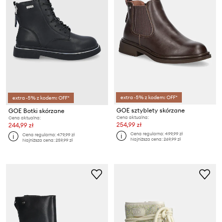
extra -5% z kodem: OFF*
extra -5% z kodem: OFF*
GOE sztyblety skórzane
GOE Botki skórzane
Cena aktualna:
Cena aktualna:
254,99 zł
244,99 zł
Cena regularna:
499,99 zł
Cena regularna:
479,99 zł
Najniższa cena:
269,99 zł
Najniższa cena:
259,99 zł