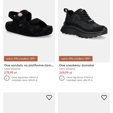
extra -5% z kodem: OFF*
extra -5% z kodem: OFF*
Goe sandały na platformie damskie TT2N4102
Goe sneakersy damskie
Cena aktualna:
Cena aktualna:
279,99 zł
269,99 zł
Cena regularna:
459,99 zł
Cena regularna:
479,99 zł
Najniższa cena:
309,99 zł
Najniższa cena:
284,99 zł