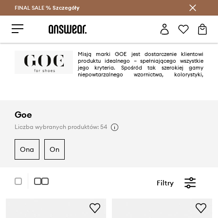
FINAL SALE %
Szczegóły
Oszczędzaj z Answear Club >
Misją marki GOE jest dostarczenie klientowi
produktu idealnego – spełniającego wszystkie
jego kryteria. Spośród tak szerokiej gamy
niepowtarzalnego wzornictwa, kolorystyki,
doskonałej jakości połączonej z eleganckimi i stylowymi detalami, każdy
znajdzie coś dla siebie.
Goe
Liczba wybranych produktów: 54
ona
on
Filtry