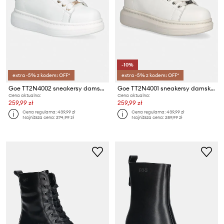
-10%
extra -5% z kodem: OFF*
extra -5% z kodem: OFF*
Goe TT2N4002 sneakersy damskie skórzane
Goe TT2N4001 sneakersy damskie skórzane
Cena aktualna:
Cena aktualna:
259,99 zł
259,99 zł
Cena regularna:
439,99 zł
Cena regularna:
439,99 zł
Najniższa cena:
274,99 zł
Najniższa cena:
289,99 zł