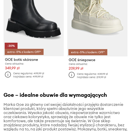
-30%
extra -5% z kodem: OFF*
extra -5% z kodem: OFF*
GOE botki skórzane
GOE śniegowce
Cena aktualna:
Cena aktualna:
349,99 zł
209,99 zł
Cena regularna:
499,99 zł
Cena regularna:
439,99 zł
Najniższa cena:
499,99 zł
Najniższa cena:
219,99 zł
Goe – idealne obuwie dla wymagających
Marka Goe za główny cel swojej działalności przyjęła dostarczenie
klientowi produkt, który spełni absolutnie jego wszystkie
oczekiwania. Wysoka jakość obuwia, niepowtarzalne wzornictwo
oraz ciekawa kolorystyka, sprawiają że obuwie nie tylko jest
komfortowe, ale także prezentuje się świetnie. W Goe sklep
znajdziesz produkty, które nadadzą Twojej stylizacji charakteru, bez
względu na to, na jaki produkt postawisz. Mokasyny, botki, sneakersy,