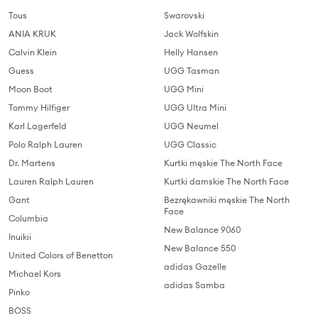
Tous
Swarovski
ANIA KRUK
Jack Wolfskin
Calvin Klein
Helly Hansen
Guess
UGG Tasman
Moon Boot
UGG Mini
Tommy Hilfiger
UGG Ultra Mini
Karl Lagerfeld
UGG Neumel
Polo Ralph Lauren
UGG Classic
Dr. Martens
Kurtki męskie The North Face
Lauren Ralph Lauren
Kurtki damskie The North Face
Gant
Bezrękawniki męskie The North
Face
Columbia
New Balance 9060
Inuikii
New Balance 550
United Colors of Benetton
adidas Gazelle
Michael Kors
adidas Samba
Pinko
BOSS