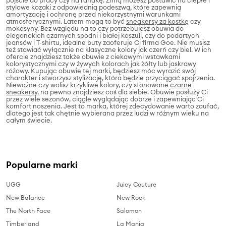
pójście do pracy czy na randkę. Zimą możesz postawić na ciepłe i
stylowe kozaki z odpowiednią podeszwą, które zapewnią
amortyzację i ochronę przed niekorzystnymi warunkami
atmosferycznymi. Latem mogą to być
sneakersy za kostkę
czy
mokasyny. Bez względu na to czy potrzebujesz obuwia do
eleganckich czarnych spodni i białej koszuli, czy do podartych
jeansów i T-shirtu, idealne buty zaoferuje Ci firma Goe. Nie musisz
też stawiać wyłącznie na klasyczne kolory jak czerń czy biel. W ich
ofercie znajdziesz także obuwie z ciekawymi wstawkami
kolorystycznymi czy w żywych kolorach jak żółty lub jaskrawy
różowy. Kupując obuwie tej marki, będziesz móc wyrazić swój
charakter i stworzysz stylizację, która będzie przyciągać spojrzenia.
Nieważne czy wolisz krzykliwe kolory, czy stonowane
czarne
sneakersy
, na pewno znajdziesz coś dla siebie. Obuwie posłuży Ci
przez wiele sezonów, ciągle wyglądając dobrze i zapewniając Ci
komfort noszenia. Jest to marka, której zdecydowanie warto zaufać,
dlatego jest tak chętnie wybierana przez ludzi w różnym wieku na
całym świecie.
Popularne marki
UGG
Juicy Couture
New Balance
New Rock
The North Face
Salomon
Timberland
La Mania