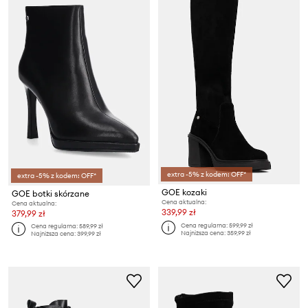
extra -5% z kodem: OFF*
extra -5% z kodem: OFF*
GOE kozaki
GOE botki skórzane
Cena aktualna:
Cena aktualna:
339,99 zł
379,99 zł
Cena regularna:
599,99 zł
Cena regularna:
589,99 zł
Najniższa cena:
359,99 zł
Najniższa cena:
399,99 zł