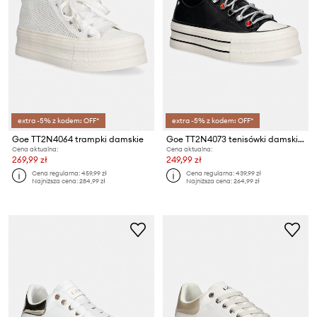
extra -5% z kodem: OFF*
extra -5% z kodem: OFF*
Goe TT2N4064 trampki damskie
Goe TT2N4073 tenisówki damskie skórzane
Cena aktualna:
Cena aktualna:
269,99 zł
249,99 zł
Cena regularna:
459,99 zł
Cena regularna:
439,99 zł
Najniższa cena:
284,99 zł
Najniższa cena:
264,99 zł