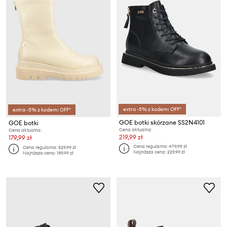
extra -5% z kodem: OFF*
extra -5% z kodem: OFF*
GOE botki skórzane SS2N4101
GOE botki
Cena aktualna:
Cena aktualna:
219,99 zł
179,99 zł
Cena regularna:
479,99 zł
Cena regularna:
529,99 zł
Najniższa cena:
229,99 zł
Najniższa cena:
189,99 zł