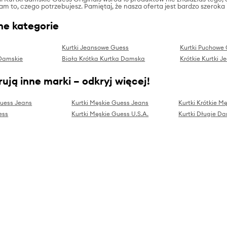
tam to, czego potrzebujesz. Pamiętaj, że nasza oferta jest bardzo szeroka
ne kategorie
Kurtki Jeansowe Guess
Kurtki Puchowe
 Damskie
Biała Krótka Kurtka Damska
Krótkie Kurtki 
ują inne marki – odkryj więcej!
Guess Jeans
Kurtki Męskie Guess Jeans
Kurtki Krótkie M
ess
Kurtki Męskie Guess U.S.A.
Kurtki Długie D