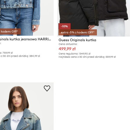
-10%
z kodem: OFF*
extra -5% z kodem: OFF*
Guess Originals kurtka jeansowa HARRINGTON
Guess Originals kurtka
:
Cena aktualna:
499,99 zł
a:
759,99 zł
Cena regularna:
1349,90 zł
 z 30 dni przed obniżką:
384,99 zł
Najniższa cena z 30 dni przed obniżką:
559,99 zł