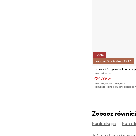
-70%
extra -5% z kodem: OFF*
Guess Originals kurtka 
Cena aktualna:
224,99 zł
Cena regularna:
749,99 zł
Najniższa cena z 30 dni przed obn
Zobacz równie
Kurtki długie
Kurtki 
Jeśli na stronie katego