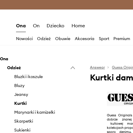
Premium Fashion Benefits >
O
Ona
On
Dziecko
Home
Nowości
Odzież
Obuwie
Akcesoria
Sport
Premium
Ona
Odzież
Answear
Guess Origi
Kurtki dam
Bluzki i koszule
Bluzy
Jeansy
Kurtki
Marynarki i kamizelki
Guess Originals
dobrze znane
Skarpetki
kultowej mar
kolekcjach propo
Sukienki
sporo denimu,