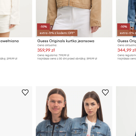
-10%
-10%
extra -5% z kodem: OFF*
extra -5% 
 bawełniana
Guess Originals kurtka jeansowa
Cena aktualna:
Cena aktualna
359,99 zł
344,99 zł
Cena regularna:
799,99 zł
Cena regularn
iżką:
299,99 zł
Najniższa cena z 30 dni przed obniżką:
399,99 zł
Najniższa cena