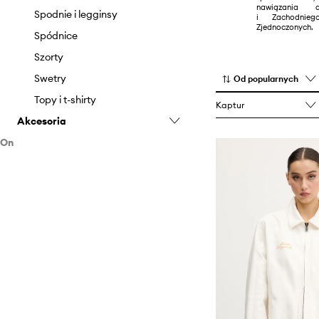
nawiązania
Spodnie i legginsy
i Zachodnie
Zjednoczonych.
Spódnice
Szorty
Swetry
Od popularnych
Topy i t-shirty
Kaptur
Akcesoria
On
Czapki i kapelusze
Odzież
Bluzy
Jeansy
Koszule
Kurtki
Skarpetki
Spodnie
Swetry