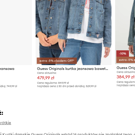
-10%
extra -5% 
extra -5% z kodem: OFF*
Guess Orig
jeansowa
Guess Originals kurtka jeansowa bawełniana
Cena aktualna
Cena aktualna:
384,99 zł
479,99 zł
Cena regularn
Cena regularna:
849,99 zł
Najniższa cena
iżką:
749,99 zł
Najniższa cena z 30 dni przed obniżką:
529,99 zł
ż:
krótkie
rii Kurtki damskie Guess Originals wśród 16 produktów nie znalazłaś tego,