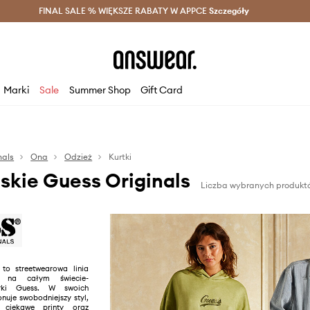
szczędzaj z Answear Club >
FINAL SALE % WIĘKSZE RABATY W APPCE
Dostawa nawet w 24h >
Szczegóły
News
Marki
Sale
Summer Shop
Gift Card
nals
Ona
Odzież
Kurtki
skie Guess Originals
Liczba wybranych produktó
 to streetwearowa linia
j na całym świecie-
ki Guess. W swoich
nuje swobodniejszy styl,
 ciekawe printy oraz