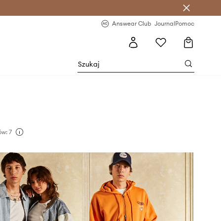
letter >
Regularne nowości >
Answear Club
Journal
Pomoc
w: 7