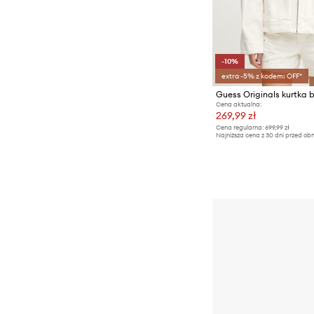
T-shirty i polo
-10%
extra -5% z kodem: OFF*
Guess Originals kurtka
Cena aktualna:
269,99 zł
Cena regularna:
699,99 zł
Najniższa cena z 30 dni przed obn