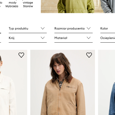
 do mody vintage
go Wybrzeża Stanów
Typ produktu
Rozmiar producenta
Kolor
Krój
Materiał
Ociepleni