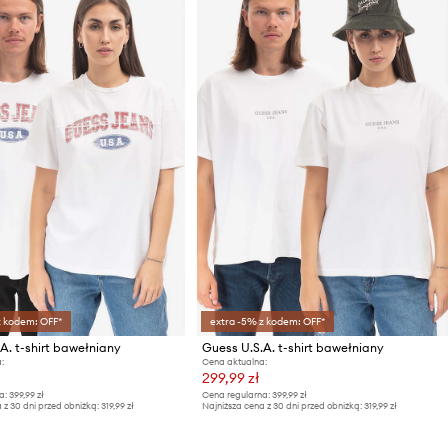
z kodem: OFF*
extra -5% z kodem: OFF*
A. t-shirt bawełniany
Guess U.S.A. t-shirt bawełniany
:
Cena aktualna:
299,99 zł
a:
399,99 zł
Cena regularna:
399,99 zł
 z 30 dni przed obniżką:
319,99 zł
Najniższa cena z 30 dni przed obniżką:
319,99 zł