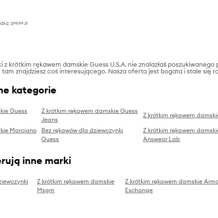
iżką:
299,99 zł
ulki z krótkim rękawem damskie Guess U.S.A. nie znalazłaś poszukiwanego
e tam znajdziesz coś interesującego. Nasza oferta jest bogata i stale się 
ne kategorie
kie Guess
Z krótkim rękawem damskie Guess
Z krótkim rękawem damski
Jeans
kie Marciano
Bez rękawów dla dziewczynki
Z krótkim rękawem damski
Guess
Answear Lab
rują inne marki
ziewczynki
Z krótkim rękawem damskie
Z krótkim rękawem damskie Arm
Msgm
Exchange