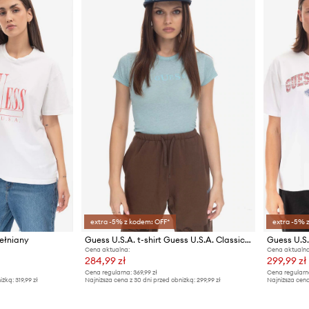
extra -5% z kodem: OFF*
extra -5% 
wełniany
Guess U.S.A. t-shirt Guess U.S.A. Classic Logo Baby Tee W2BP00KBAX0
Guess U.S.
Cena aktualna:
Cena aktualna
284,99 zł
299,99 zł
Cena regularna:
369,99 zł
Cena regularn
iżką:
319,99 zł
Najniższa cena z 30 dni przed obniżką:
299,99 zł
Najniższa cena