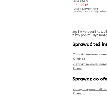
Cena aktualna:
284,99 zł
Cena regularna:
369,99 zł
Najniższa cena z 30 dni przed obn
Jeśli w kategorii Kosz
z listy poniżej. Być moż
Sprawdź też in
Z krótkim rękawem dams
Originals
Z krótkim rękawem dams
Guess
Sprawdź co ofe
Z długim rękawem dla d
Guess