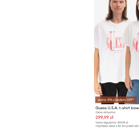
Spodnie
Swetry
Szorty
T-shirty i polo
extra -5% z kodem: OFF*
Guess U.S.A. t-shirt ba
Cena aktualna:
299,99 zł
Cena regularna:
399,99 zł
Najniższa cena z 30 dni przed obn