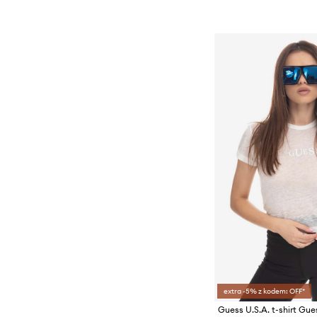
extra -5% z kodem: OFF*