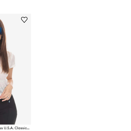
Guess U.S.A. t-shirt Guess U.S.A. Classic Logo Baby Tee W2BP00KBAX0