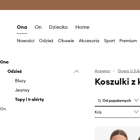
Premium Fashion Benefits >
O
Ona
On
Dziecko
Home
Nowości
Odzież
Obuwie
Akcesoria
Sport
Premium
Ona
Odzież
Answear
Guess U.S.A
Koszulki z
Bluzy
Jeansy
Topy i t-shirty
Od popularnych
On
Krój
Odzież
Bluzy
Kurtki