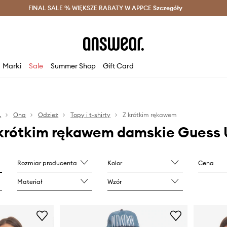
szczędzaj z Answear Club >
FINAL SALE % WIĘKSZE RABATY W APPCE
Dostawa nawet w 24h >
Szczegóły
News
Marki
Sale
Summer Shop
Gift Card
.
Ona
Odzież
Topy i t-shirty
Z krótkim rękawem
 krótkim rękawem damskie Guess 
Rozmiar producenta
Kolor
Cena
Materiał
Wzór