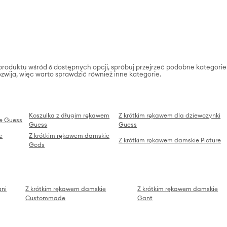
 produktu wśród 6 dostępnych opcji, spróbuj przejrzeć podobne kategorie
rozwija, więc warto sprawdzić również inne kategorie.
Koszulka z długim rękawem
Z krótkim rękawem dla dziewczynki
e Guess
Guess
Guess
e
Z krótkim rękawem damskie
Z krótkim rękawem damskie Picture
Gcds
ani
Z krótkim rękawem damskie
Z krótkim rękawem damskie
Custommade
Gant