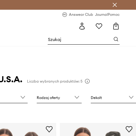
letter >
Regularne nowości >
Answear Club
Journal
Pomoc
U.S.A.
Liczba wybranych produktów: 5
Rodzaj oferty
Dekolt