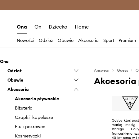
Premium Fashion Benefits >
O
Ona
On
Dziecko
Home
Nowości
Odzież
Obuwie
Akcesoria
Sport
Premium
Ona
Odzież
Answear
Guess
O
Akcesoria
Obuwie
Bielizna
Akcesoria
Bluzki i koszule
Baleriny
Bluzy
Botki
Akcesoria pływackie
Jeansy
Espadryle
Biżuteria
Kombinezony
Kapcie
Czapki i kapelusze
Gdyby ktoś post
markę mody, m
Kurtki
Mokasyny i półbuty
Etui i pokrowce
starego Hol
francuskiego sz
Marynarki i kamizelki
Klapki i sandały
Kosmetyczki
40 lat temu w Lo