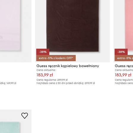
-38%
-38%
extra -5% z kodem: OFF*
extra -5% 
Guess ręcznik kąpielowy bawełniany
Guess ręc
Cena aktualna:
Cena aktualna
183,99 zł
183,99 zł
Cena regularna:
299,99 zł
Cena regularn
iżką:
169,99 zł
Najniższa cena z 30 dni przed obniżką:
299,99 zł
Najniższa cena