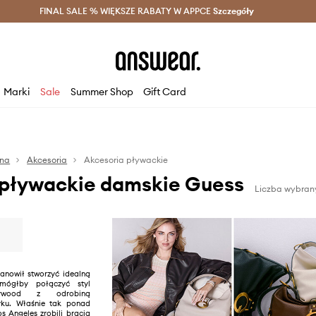
szczędzaj z Answear Club >
FINAL SALE % WIĘKSZE RABATY W APPCE
Dostawa nawet w 24h >
Szczegóły
News
Marki
Sale
Summer Shop
Gift Card
na
Akcesoria
Akcesoria pływackie
 pływackie damskie Guess
Liczba wybran
anowił stworzyć idealną
ógłby połączyć styl
lywood z odrobiną
yku. Właśnie tak ponad
s Angeles zrobili bracia