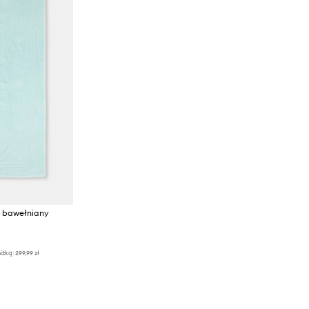
y bawełniany
iżką:
299,99 zł