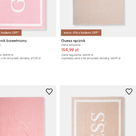
z kodem: OFF*
extra -5% z kodem: OFF*
znik bawełniany
Guess ręcznik
:
Cena aktualna:
154,99 zł
a:
329,99 zł
Cena regularna:
269,99 zł
 z 30 dni przed obniżką:
217,99 zł
Najniższa cena z 30 dni przed obniżką:
169,99 zł