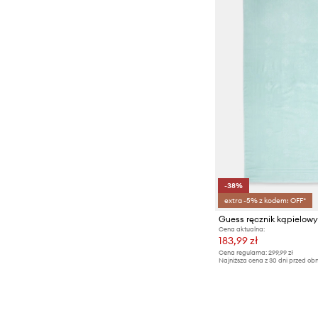
-38%
extra -5% z kodem: OFF*
Guess ręcznik kąpielow
Cena aktualna:
183,99 zł
Cena regularna:
299,99 zł
Najniższa cena z 30 dni przed obn