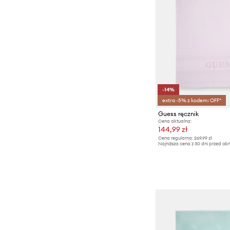
Szorty
Topy i t-shirty
-14%
extra -5% z kodem: OFF*
Guess ręcznik
Cena aktualna:
144,99 zł
Cena regularna:
269,99 zł
Najniższa cena z 30 dni przed obn