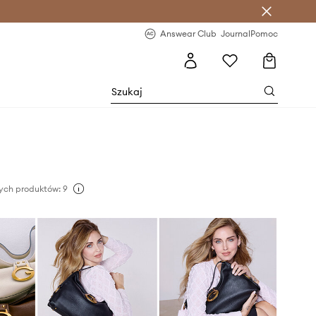
letter >
Regularne nowości >
Answear Club
Journal
Pomoc
ych produktów: 9