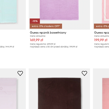
-15%
extra -5% z kodem: OFF*
extra -5% 
Guess ręcznik bawełniany
Guess ręc
Cena aktualna:
Cena aktualna
169,99 zł
199,99 zł
Cena regularna:
299,99 zł
Cena regularn
iżką:
144,99 zł
Najniższa cena z 30 dni przed obniżką:
199,99 zł
Najniższa cena