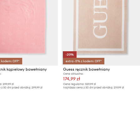
-20%
z kodem: OFF*
extra -5% z kodem: OFF*
znik kąpielowy bawełniany
Guess ręcznik bawełniany
:
Cena aktualna:
174,99 zł
a:
299,99 zł
Cena regularna:
329,99 zł
 z 30 dni przed obniżką:
299,99 zł
Najniższa cena z 30 dni przed obniżką:
219,99 zł