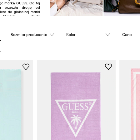
ąc markę GUESS. Od tej
a przeszła drogę od
iera do globalnej marki
ifestyle dzięki
anym i seksownym
ś GUESS to sieć ponad
na całym świecie oraz
biet, mężczyzn i dzieci
Rozmiar producenta
Kolor
Cena
sortyment dodatków:
arów, zegarków a także
 torebek.