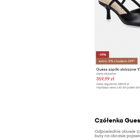
-10%
extra -5% z kodem: OFF*
Guess szpilki skórzane
Cena aktualna:
359,99 zł
Cena regularna:
589,99 zł
Najniższa cena z 30 dni przed obn
Czółenka Guess
Odpowiednie obuwie to k
buty na obcasie pojawią