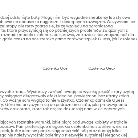
rdziej odsłonięte buty. Mogą nimi być wygodne sneakersy lub stylowe
obuwie na obcasie to najgorsze z dostępnych rozwiązań. Oczywiście nie
ej stopy. Niestety zdarza się, że ze względu na ograniczoną
, które przyczyniają się do późniejszych problemów związanych z
 rozmaite modele czółenek, co sprawia, że każda z nas znajdzie coś dla
ar, gdzie czeka na nas szeroka gama zarówno
szpilek Guess
, jak i czółenek
Czółenka Goe
Czółenka Geox
lowych kreacji. Wystarczy zwrócić uwagę na wysoką jakość skóry użytej
by osiągnąć długotrwały efekt idealnej powierzchni bez utraty koloru,
. Co ważne sam wygląd to nie wszystko.
Czółenka damskie
Guess
, która nie przyczynia się do podrażniania stóp, jak i precyzyjnemu
isków oraz otarć, które tak często dokuczają nam w źle dobranych
ących rozmaite warunki, jakie biorą pod uwagę kobiety w trakcie
asów. Pani preferujące eleganckie czółenka na stabilnym, nie za
ilek, które idealnie podkreślają smukłość nóg oraz dodają kilku
zególnie należy wyróżnić
baleriny
o niezwykle subtelnej i eleganckiej