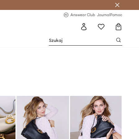
letter >
Regularne nowości >
Answear Club
Journal
Pomoc