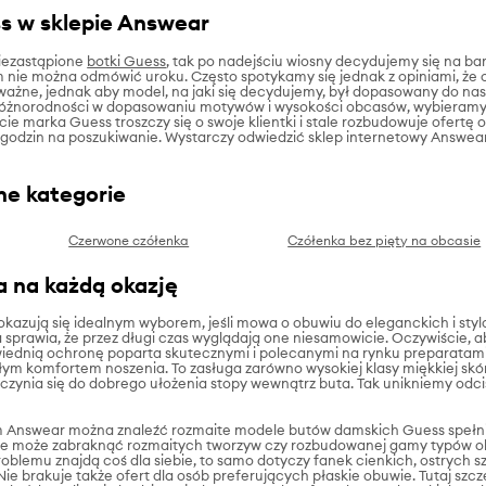
s w sklepie Answear
iezastąpione
botki Guess
, tak po nadejściu wiosny decydujemy się na ba
 nie można odmówić uroku. Często spotykamy się jednak z opiniami, że 
 ważne, jednak aby model, na jaki się decydujemy, był dopasowany do nasz
różnorodności w dopasowaniu motywów i wysokości obcasów, wybieramy te
e marka Guess troszczy się o swoje klientki i stale rozbudowuje ofertę o
 godzin na poszukiwanie. Wystarczy odwiedzić sklep internetowy Answe
ne kategorie
Czerwone czółenka
Czółenka bez pięty na obcasie
 na każdą okazję
okazują się idealnym wyborem, jeśli mowa o obuwiu do eleganckich i sty
 sprawia, że przez długi czas wyglądają one niesamowicie. Oczywiście, a
iednią ochronę poparta skutecznymi i polecanymi na rynku preparatami
ym komfortem noszenia. To zasługa zarówno wysokiej klasy miękkiej skóry
yczynia się do dobrego ułożenia stopy wewnątrz buta. Tak unikniemy odc
 Answear można znaleźć rozmaite modele butów damskich Guess spełniaj
ie może zabraknąć rozmaitych tworzyw czy rozbudowanej gamy typów obc
blemu znajdą coś dla siebie, to samo dotyczy fanek cienkich, ostrych szp
ie brakuje także ofert dla osób preferujących płaskie obuwie. Tutaj szc