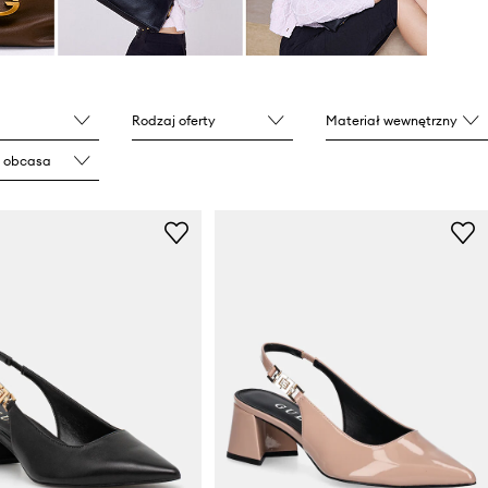
Rodzaj oferty
Materiał wewnętrzny
 obcasa