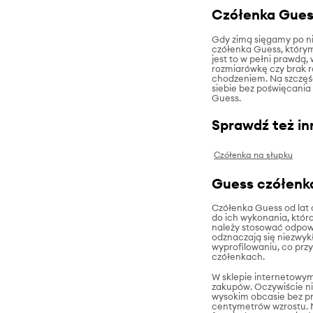
Czółenka Gues
Gdy zimą sięgamy po n
czółenka Guess, którym
jest to w pełni prawdą,
rozmiarówkę czy brak 
chodzeniem. Na szczęści
siebie bez poświęcania
Guess.
Sprawdź też in
Czółenka na słupku
Guess czółenka
Czółenka Guess od lat 
do ich wykonania, która
należy stosować odpow
odznaczają się niezwykł
wyprofilowaniu, co prz
czółenkach.
W sklepie internetowym
zakupów. Oczywiście n
wysokim obcasie bez pro
centymetrów wzrostu. N