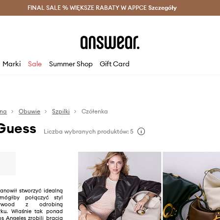
szczędzaj z Answear Club >
FINAL SALE % WIĘKSZE RABATY W APPCE
Dostawa nawet w 24h >
Szczegóły
News
Marki
Sale
Summer Shop
Gift Card
na
Obuwie
Szpilki
Czółenka
Guess
Liczba wybranych produktów: 5
anowił stworzyć idealną
ógłby połączyć styl
lywood z odrobiną
yku. Właśnie tak ponad
s Angeles zrobili bracia