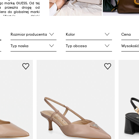
ąc markę GUESS. Od tej
a przeszła drogę od
iera do globalnej marki
ifestyle dzięki
anym i seksownym
ś GUESS to sieć ponad
na całym świecie oraz
biet, mężczyzn i dzieci
Rozmiar producenta
Kolor
Cena
sortyment dodatków:
arów, zegarków a także
Typ noska
Typ obcasa
Wysokość
 torebek.