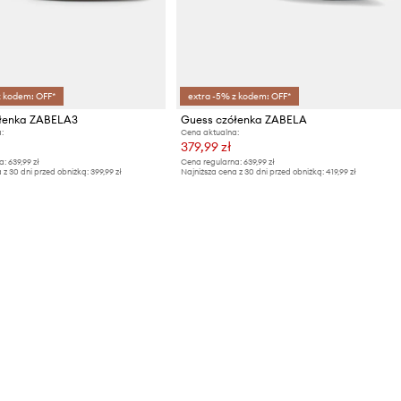
z kodem: OFF*
extra -5% z kodem: OFF*
łenka ZABELA3
Guess czółenka ZABELA
:
Cena aktualna:
379,99 zł
a:
639,99 zł
Cena regularna:
639,99 zł
 z 30 dni przed obniżką:
399,99 zł
Najniższa cena z 30 dni przed obniżką:
419,99 zł