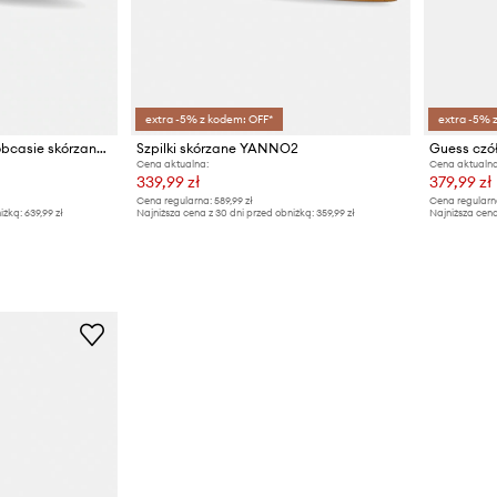
extra -5% z kodem: OFF*
extra -5% 
Guess szpilki na niskim obcasie skórzane CASEN
Szpilki skórzane YANNO2
Guess czó
Cena aktualna:
Cena aktualna
339,99 zł
379,99 zł
Cena regularna:
589,99 zł
Cena regularn
iżką:
639,99 zł
Najniższa cena z 30 dni przed obniżką:
359,99 zł
Najniższa cena