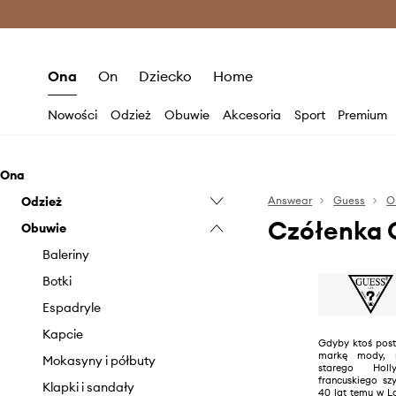
Premium Fashion Benefits >
O
Ona
On
Dziecko
Home
Nowości
Odzież
Obuwie
Akcesoria
Sport
Premium
Ona
Odzież
Answear
Guess
O
Czółenka 
Obuwie
Bielizna
Bluzki i koszule
Baleriny
Bluzy
Botki
Jeansy
Espadryle
Kombinezony
Kapcie
Gdyby ktoś post
markę mody, m
Kurtki
Mokasyny i półbuty
starego Hol
francuskiego sz
Marynarki i kamizelki
Klapki i sandały
40 lat temu w Lo