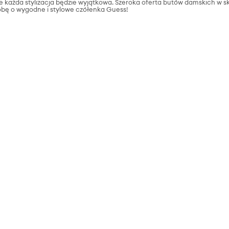
że każda stylizacja będzie wyjątkowa. Szeroka oferta butów damskich w s
obę o wygodne i stylowe czółenka Guess!