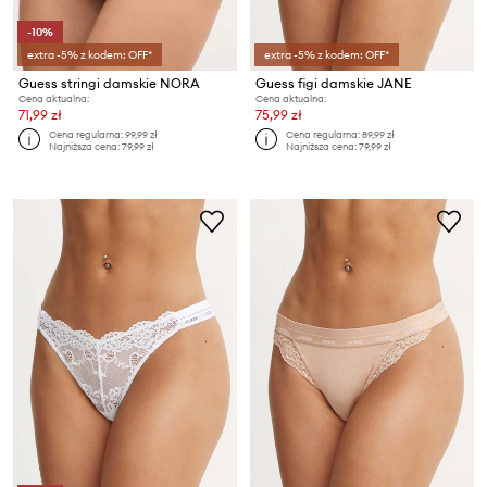
-10%
extra -5% z kodem: OFF*
extra -5% z kodem: OFF*
Guess stringi damskie NORA
Guess figi damskie JANE
Cena aktualna:
Cena aktualna:
71,99 zł
75,99 zł
Cena regularna:
99,99 zł
Cena regularna:
89,99 zł
Najniższa cena:
79,99 zł
Najniższa cena:
79,99 zł