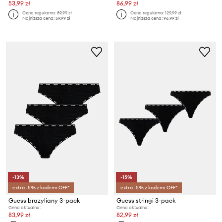
53,99 zł
86,99 zł
Cena regularna:
89,99 zł
Cena regularna:
129,99 zł
Najniższa cena:
59,99 zł
Najniższa cena:
96,99 zł
-13%
-15%
extra -5% z kodem: OFF*
extra -5% z kodem: OFF*
Guess brazyliany 3-pack
Guess stringi 3-pack
Cena aktualna:
Cena aktualna:
83,99 zł
82,99 zł