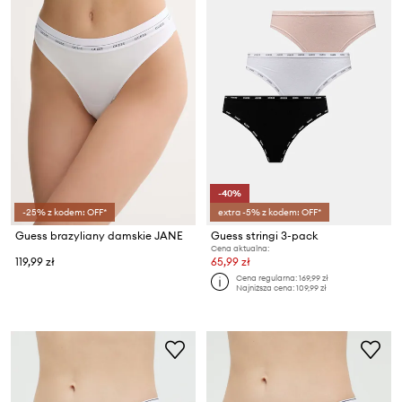
-40%
-25% z kodem: OFF*
extra -5% z kodem: OFF*
Guess brazyliany damskie JANE
Guess stringi 3-pack
Cena aktualna:
119,99 zł
65,99 zł
Cena regularna:
169,99 zł
Najniższa cena:
109,99 zł