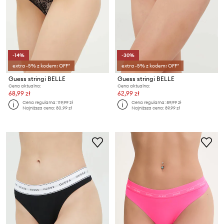
-14%
-30%
extra -5% z kodem: OFF*
extra -5% z kodem: OFF*
Guess stringi BELLE
Guess stringi BELLE
Cena aktualna:
Cena aktualna:
68,99 zł
62,99 zł
Cena regularna:
119,99 zł
Cena regularna:
89,99 zł
Najniższa cena:
80,99 zł
Najniższa cena:
89,99 zł