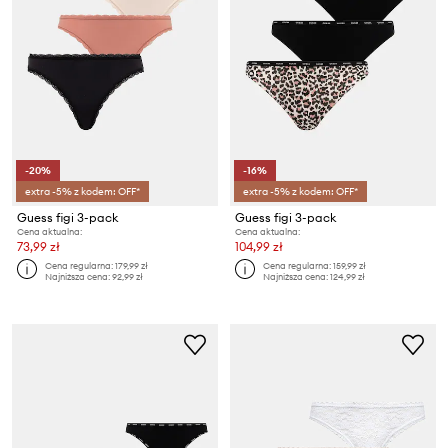
-20%
-16%
extra -5% z kodem: OFF*
extra -5% z kodem: OFF*
Guess figi 3-pack
Guess figi 3-pack
Cena aktualna:
Cena aktualna:
73,99 zł
104,99 zł
Cena regularna:
179,99 zł
Cena regularna:
159,99 zł
Najniższa cena:
92,99 zł
Najniższa cena:
124,99 zł