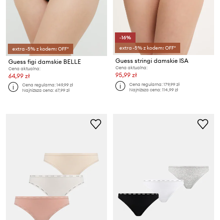
-16%
extra -5% z kodem: OFF*
extra -5% z kodem: OFF*
Guess stringi damskie ISA
Guess figi damskie BELLE
Cena aktualna:
Cena aktualna:
95,99 zł
64,99 zł
Cena regularna:
179,99 zł
Cena regularna:
149,99 zł
Najniższa cena:
114,99 zł
Najniższa cena:
67,99 zł