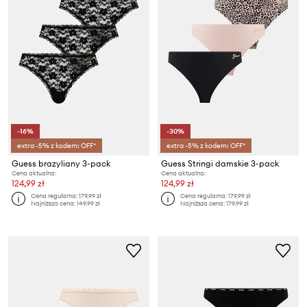
-16%
-30%
extra -5% z kodem: OFF*
extra -5% z kodem: OFF*
Guess brazyliany 3-pack
Guess Stringi damskie 3-pack
Cena aktualna:
Cena aktualna:
124,99 zł
124,99 zł
Cena regularna:
179,99 zł
Cena regularna:
179,99 zł
Najniższa cena:
149,99 zł
Najniższa cena:
179,99 zł