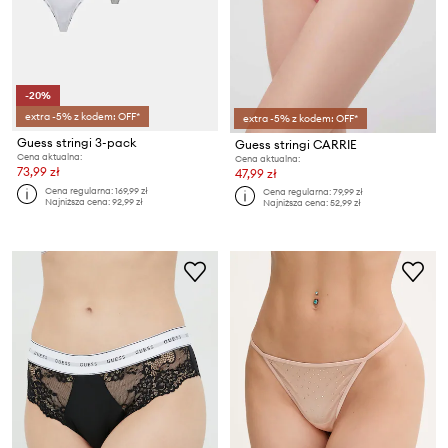
-20%
extra -5% z kodem: OFF*
extra -5% z kodem: OFF*
Guess stringi 3-pack
Guess stringi CARRIE
Cena aktualna:
Cena aktualna:
73,99 zł
47,99 zł
Cena regularna:
169,99 zł
Cena regularna:
79,99 zł
Najniższa cena:
92,99 zł
Najniższa cena:
52,99 zł