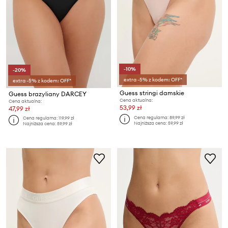
-10%
-20%
extra -5% z kodem: OFF*
extra -5% z kodem: OFF*
Guess stringi damskie
Guess brazyliany DARCEY
Cena aktualna:
Cena aktualna:
53,99 zł
47,99 zł
Cena regularna:
89,99 zł
Cena regularna:
119,99 zł
Najniższa cena:
59,99 zł
Najniższa cena:
59,99 zł