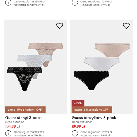
Cena regularna:
159,99 zł
Cena regularna:
109,99 zł
Najniższa cena:
96,99 zł
Najniższa cena:
97,99 zł
-10%
extra -5% z kodem: OFF*
extra -5% z kodem: OFF*
Guess stringi 3-pack
Guess brazyliany 3-pack
Cena aktualna:
Cena aktualna:
104,99 zł
89,99 zł
Cena regularna:
179,99 zł
Cena regularna:
139,99 zł
Najniższa cena:
114,99 zł
Najniższa cena:
99,99 zł