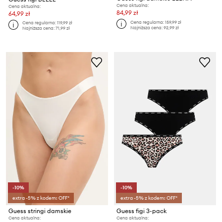
Cena aktualna:
Cena aktualna:
84,99 zł
64,99 zł
Cena regularna:
159,99 zł
Cena regularna:
119,99 zł
Najniższa cena:
92,99 zł
Najniższa cena:
71,99 zł
-10%
-10%
extra -5% z kodem: OFF*
extra -5% z kodem: OFF*
Guess stringi damskie
Guess figi 3-pack
Cena aktualna:
Cena aktualna: