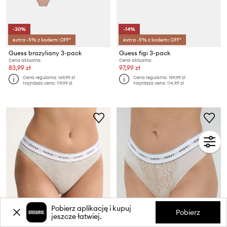
-30%
-14%
extra -5% z kodem: OFF*
extra -5% z kodem: OFF*
Guess brazyliany 3-pack
Guess figi 3-pack
Cena aktualna:
Cena aktualna:
83,99 zł
97,99 zł
Cena regularna:
169,99 zł
Cena regularna:
159,99 zł
Najniższa cena:
119,99 zł
Najniższa cena:
114,99 zł
Pobierz aplikację i kupuj
Pobierz
jeszcze łatwiej.