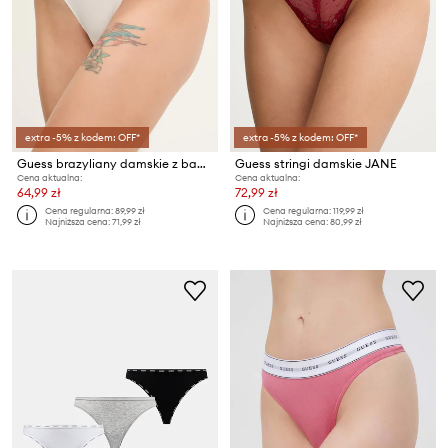
extra -5% z kodem: OFF*
extra -5% z kodem: OFF*
Guess brazyliany damskie z bawełną MARIKA
Guess stringi damskie JANE
Cena aktualna:
Cena aktualna:
64,99 zł
72,99 zł
Cena regularna:
89,99 zł
Cena regularna:
119,99 zł
Najniższa cena:
71,99 zł
Najniższa cena:
80,99 zł