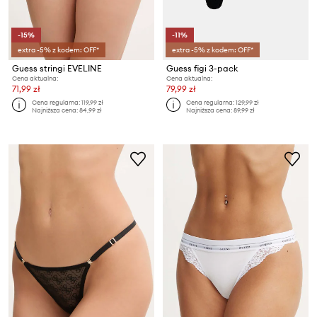
-15%
-11%
extra -5% z kodem: OFF*
extra -5% z kodem: OFF*
Guess stringi EVELINE
Guess figi 3-pack
Cena aktualna:
Cena aktualna:
71,99 zł
79,99 zł
Cena regularna:
119,99 zł
Cena regularna:
129,99 zł
Najniższa cena:
84,99 zł
Najniższa cena:
89,99 zł