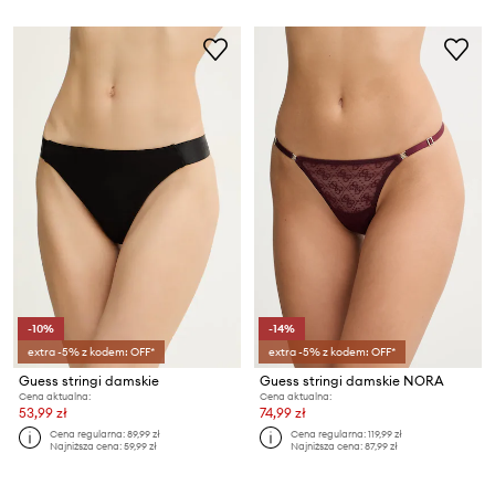
-10%
-14%
extra -5% z kodem: OFF*
extra -5% z kodem: OFF*
Guess stringi damskie
Guess stringi damskie NORA
Cena aktualna:
Cena aktualna:
53,99 zł
74,99 zł
Cena regularna:
89,99 zł
Cena regularna:
119,99 zł
Najniższa cena:
59,99 zł
Najniższa cena:
87,99 zł