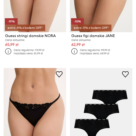
-19%
-10%
extra -5% z kodem: OFF*
extra -5% z kodem: OFF*
Guess stringi damskie NORA
Guess figi damskie JANE
Cena aktualna:
Cena aktualna:
65,99 zł
62,99 zł
Cena regularna:
119,99 zł
Cena regularna:
99,99 zł
Najniższa cena:
81,99 zł
Najniższa cena:
69,99 zł