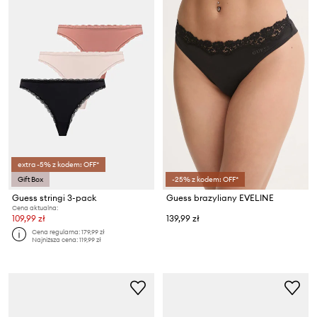
extra -5% z kodem: OFF*
Gift Box
-25% z kodem: OFF*
Guess stringi 3-pack
Guess brazyliany EVELINE
Cena aktualna:
109,99 zł
139,99 zł
Cena regularna:
179,99 zł
Najniższa cena:
119,99 zł