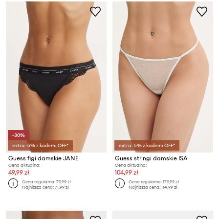
-30%
extra -5% z kodem: OFF*
extra -5% z kodem: OFF*
Guess figi damskie JANE
Guess stringi damskie ISA
Cena aktualna:
Cena aktualna:
49,99 zł
104,99 zł
Cena regularna:
79,99 zł
Cena regularna:
179,99 zł
Najniższa cena:
71,99 zł
Najniższa cena:
114,99 zł