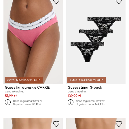
extra -5% z kodem: OFF*
extra -5% z kodem: OFF*
Guess figi damskie CARRIE
Guess stringi 3-pack
Cena aktualna:
Cena aktualna:
51,99 zł
139,99 zł
Cena regularna:
89,99 zł
Cena regularna:
179,99 zł
Najniższa cena:
56,99 zł
Najniższa cena:
144,99 zł