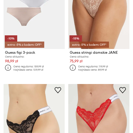
-10%
-15%
extra -5% z kodem: OFF*
extra -5% z kodem: OFF*
Guess figi 3-pack
Guess stringi damskie JANE
Cena aktualna:
Cena aktualna:
98,99 zł
75,99 zł
Cena regularna:
159,99 zł
Cena regularna:
119,99 zł
Najniższa cena:
109,99 zł
Najniższa cena:
89,99 zł