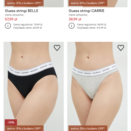
extra -5% z kodem: OFF*
extra -5% z kodem: OFF*
Guess stringi BELLE
Guess stringi CARRIE
Cena aktualna:
Cena aktualna:
57,99 zł
39,99 zł
Cena regularna:
79,99 zł
Cena regularna:
59,99 zł
Najniższa cena:
63,99 zł
Najniższa cena:
44,99 zł
-10%
extra -5% z kodem: OFF*
extra -5% z kodem: OFF*