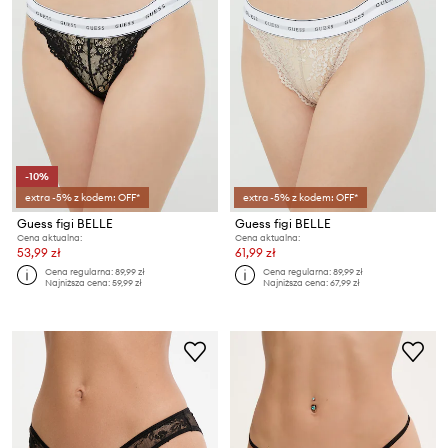
-10%
extra -5% z kodem: OFF*
extra -5% z kodem: OFF*
Guess figi BELLE
Guess figi BELLE
Cena aktualna:
Cena aktualna:
53,99 zł
61,99 zł
Cena regularna:
89,99 zł
Cena regularna:
89,99 zł
Najniższa cena:
59,99 zł
Najniższa cena:
67,99 zł