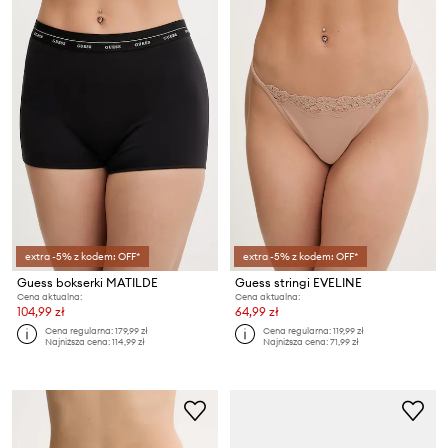
extra -5% z kodem: OFF*
extra -5% z kodem: OFF*
Guess bokserki MATILDE
Guess stringi EVELINE
Cena aktualna:
Cena aktualna:
104,99 zł
64,99 zł
Cena regularna:
179,99 zł
Cena regularna:
119,99 zł
Najniższa cena:
114,99 zł
Najniższa cena:
71,99 zł