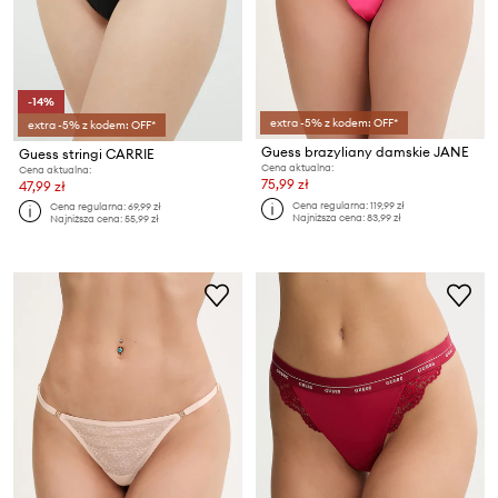
-14%
extra -5% z kodem: OFF*
extra -5% z kodem: OFF*
Guess brazyliany damskie JANE
Guess stringi CARRIE
Cena aktualna:
Cena aktualna:
75,99 zł
47,99 zł
Cena regularna:
119,99 zł
Cena regularna:
69,99 zł
Najniższa cena:
83,99 zł
Najniższa cena:
55,99 zł