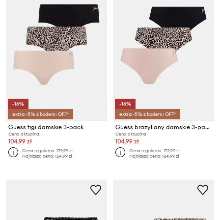
-16%
-16%
extra -5% z kodem: OFF*
extra -5% z kodem: OFF*
Guess figi damskie 3-pack
Guess brazyliany damskie 3-pack
Cena aktualna:
Cena aktualna:
104,99 zł
104,99 zł
Cena regularna:
179,99 zł
Cena regularna:
179,99 zł
Najniższa cena:
124,99 zł
Najniższa cena:
124,99 zł