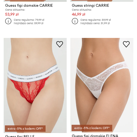
Guess figi damskie CARRIE
Guess stringi CARRIE
Cena aktualna:
Cena aktualna:
53,99 zł
46,99 zł
Cena regularna:
79,99 zł
Cena regularna:
59,99 zł
Najniższa cena:
59,99 zł
Najniższa cena:
51,99 zł
extra -5% z kodem: OFF*
extra -5% z kodem: OFF*
Guess figi damskie ELENA
Guess figi BELLE