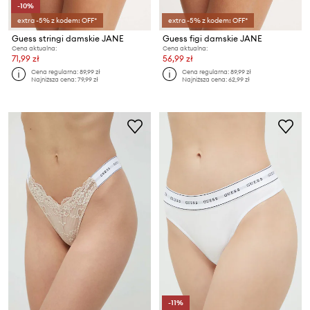
-10%
extra -5% z kodem: OFF*
extra -5% z kodem: OFF*
Guess stringi damskie JANE
Guess figi damskie JANE
Cena aktualna:
Cena aktualna:
71,99 zł
56,99 zł
Cena regularna:
89,99 zł
Cena regularna:
89,99 zł
Najniższa cena:
79,99 zł
Najniższa cena:
62,99 zł
-11%