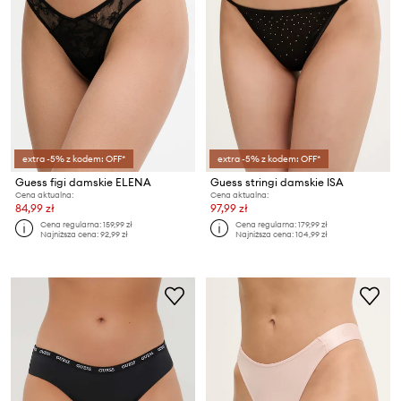
extra -5% z kodem: OFF*
extra -5% z kodem: OFF*
Guess figi damskie ELENA
Guess stringi damskie ISA
Cena aktualna:
Cena aktualna:
84,99 zł
97,99 zł
Cena regularna:
159,99 zł
Cena regularna:
179,99 zł
Najniższa cena:
92,99 zł
Najniższa cena:
104,99 zł