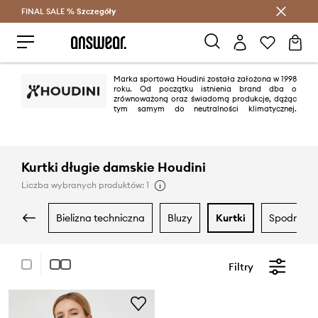
FINAL SALE %
Szczegóły
Oszczędzaj z Answear Club >
Marka sportowa Houdini została założona w 1998
roku. Od początku istnienia brand dba o
zrównoważoną oraz świadomą produkcje, dążąc
tym samym do neutralności klimatycznej.
Kolekcje szwedzkiej marki są bardzo uniwersalne, wszystko za sprawą
stosowanych technologii, materiałów oraz prostych krojów - bowiem
odzież outdoorowa Houdini ma sprawdzać się niezależnie od uprawianej
aktywności fizycznej.
Kurtki długie damskie Houdini
Liczba wybranych produktów: 1
bielizna techniczna
bluzy
kurtki
spodnie i 
Filtry