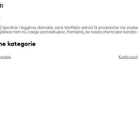
ż:
e
rii Spodnie i legginsy damskie Jack Wolfskin wśród 13 produktów nie znala
ajdziesz tam to, czego potrzebujesz. Pamiętaj, że nasza oferta jest bardzo
ne kategorie
amskie
Kurtki puc