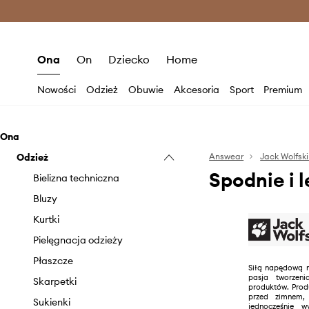
Premium Fashion Benefits >
O
Ona
On
Dziecko
Home
Nowości
Odzież
Obuwie
Akcesoria
Sport
Premium
Ona
Odzież
Answear
Jack Wolfsk
Spodnie i 
Bielizna techniczna
Bluzy
Kurtki
Pielęgnacja odzieży
Płaszcze
Siłą napędową m
pasja tworzeni
Skarpetki
produktów. Prod
przed zimnem,
Sukienki
jednocześnie 