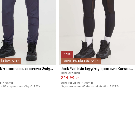
-10%
z kodem: OFF*
extra -5% z kodem: OFF*
Jack Wolfskin spodnie outdoorowe Geigelstein
Jack Wolfskin legginsy sportowe Kensteig
:
Cena aktualna:
224,99 zł
a:
499,99 zł
Cena regularna:
499,99 zł
 z 30 dni przed obniżką:
249,99 zł
Najniższa cena z 30 dni przed obniżką:
249,99 zł