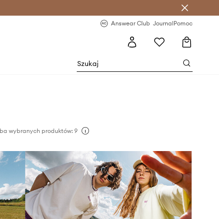
letter >
Regularne nowości >
Answear Club
Journal
Pomoc
zba wybranych produktów: 9