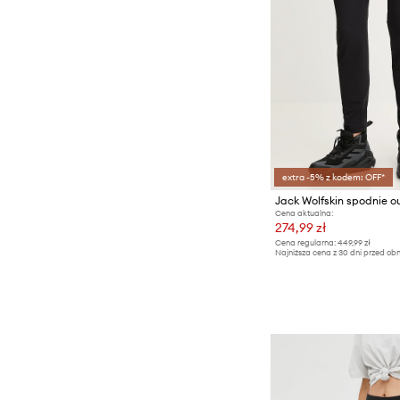
extra -5% z kodem: OFF*
Cena aktualna:
274,99 zł
Cena regularna:
449,99 zł
Najniższa cena z 30 dni przed obn