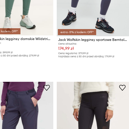
z kodem: OFF*
extra -5% z kodem: OFF*
Jack Wolfskin legginsy damskie Wildstride
Jack Wolfskin legginsy sportowe Berntal Tights
:
Cena aktualna:
174,99 zł
a:
399,99 zł
Cena regularna:
379,99 zł
 z 30 dni przed obniżką:
279,99 zł
Najniższa cena z 30 dni przed obniżką:
179,99 zł