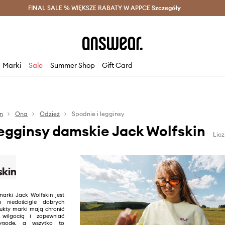
szczędzaj z Answear Club >
FINAL SALE % WIĘKSZE RABATY W APPCE
Dostawa nawet w 24h >
Szczegóły
News
Marki
Sale
Summer Shop
Gift Card
in
Ona
Odzież
Spodnie i legginsy
legginsy damskie Jack Wolfskin
Lic
arki Jack Wolfskin jest
a niedościgle dobrych
ukty marki mają chronić
 wilgocią i zapewniać
wygodę, a wszytko to