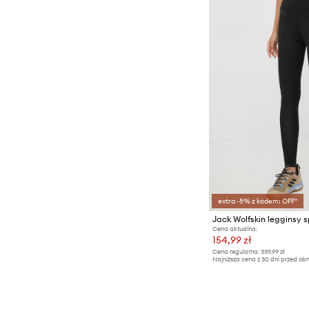
extra -5% z kodem: OFF*
Jack Wolfskin legginsy s
Cena aktualna:
154,99 zł
Cena regularna:
339,99 zł
Najniższa cena z 30 dni przed obn