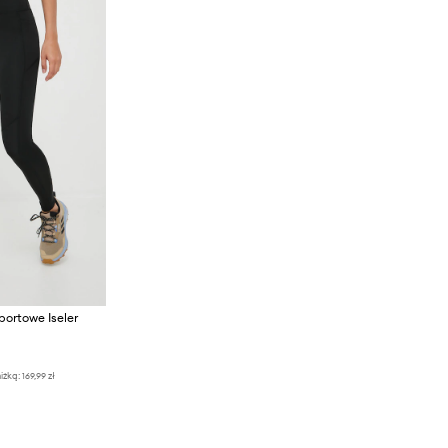
portowe Iseler
iżką:
169,99 zł