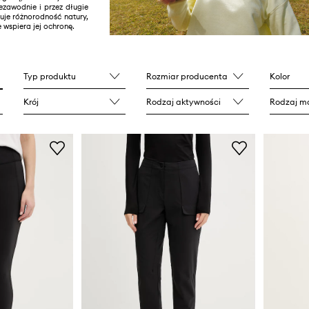
ezawodnie i przez długie
uje różnorodność natury,
 wspiera jej ochronę.
Typ produktu
Rozmiar producenta
Kolor
Krój
Rodzaj aktywności
Rodzaj ma