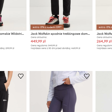
extra -5% z kodem: OFF*
extra -5% 
Jack Wolfskin legginsy damskie Wildstride
Jack Wolfskin spodnie trekkingowe damskie Prelight Pulse
Cena aktualna:
Cena aktualna
449,99 zł
264,99 zł
Cena regularna:
549,99 zł
Cena regularn
iżką:
299,99 zł
Najniższa cena z 30 dni przed obniżką:
469,99 zł
Najniższa cena