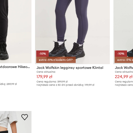
-10%
-10%
extra -5% z kodem: OFF*
extra -5% 
Jack Wolfskin spodnie outdoorowe Hikeout
Jack Wolfskin legginsy sportowe Klintal
Cena aktualna:
Cena aktualna
179,99 zł
224,99 zł
Cena regularna:
399,99 zł
Cena regularn
iżką:
289,99 zł
Najniższa cena z 30 dni przed obniżką:
199,99 zł
Najniższa cena