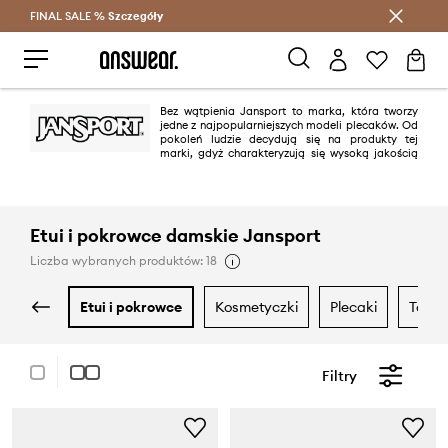
FINAL SALE %
Szczegóły
Oszczędzaj z Answear Club >
Bez wątpienia Jansport to marka, która tworzy
jedne z najpopularniejszych modeli plecaków. Od
pokoleń ludzie decydują się na produkty tej
marki, gdyż charakteryzują się wysoką jakością
wykonania i bogatym wzornictwem. W zależności od tego czy preferujesz
modele w stonowanych kolorach, czy wolisz wyróżniać się z tłumu i
stawiasz na wyraźne wzory, firma jansport ma plecak dla Ciebie. Dzięki
swojej niezawodności możesz wykorzystać je w wielu różnych sytuacjach,
zarówno na co dzień na wyjścia do szkoły czy na uczelnię, ale także np.
Etui i pokrowce damskie Jansport
gdy wybierasz się na siłownię lub na krótki wyjazd.
Liczba wybranych produktów: 18
etui i pokrowce
kosmetyczki
plecaki
torby
Filtry