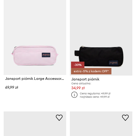
-30%
extra -5% z kodem: OFF*
Jansport piórnik Large Accessory Pouch
Jansport piórnik
Cena aktualna:
69,99 zł
34,99 zł
Cena regularna:
49,99 zł
Najniższa cena:
49,99 zł