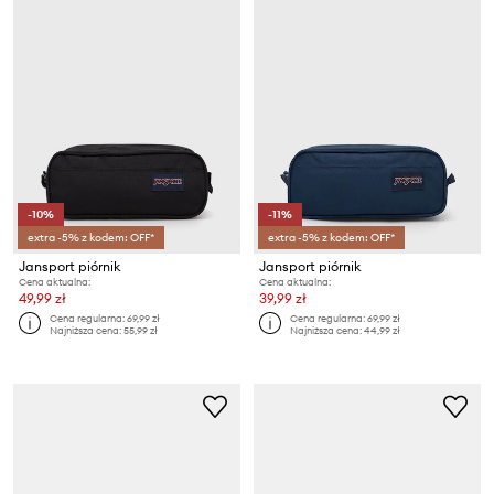
-10%
-11%
extra -5% z kodem: OFF*
extra -5% z kodem: OFF*
Jansport piórnik
Jansport piórnik
Cena aktualna:
Cena aktualna:
49,99 zł
39,99 zł
Cena regularna:
69,99 zł
Cena regularna:
69,99 zł
Najniższa cena:
55,99 zł
Najniższa cena:
44,99 zł