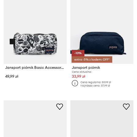
-10%
extra -5% z kodem: OFF*
Jansport piórnik Basic Accessory Pouch
Jansport piórnik
Cena aktualna:
49,99 zł
33,99 zł
Cena regularna:
59,99 zł
Najniższa cena:
37,99 zł