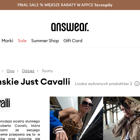
szczędzaj z Answear Club >
FINAL SALE % WIĘKSZE RABATY W APPCE
Dostawa nawet w 24h >
Szczegóły
News
Marki
Sale
Summer Shop
Gift Card
Ona
Odzież
Szorty
skie Just Cavalli
Liczba wybranych produktów: 2
młodsza siostra słynnego
erto Cavalli, która
ściami ze swojego
ównie przejawia się to w
rów oraz kolorów ale