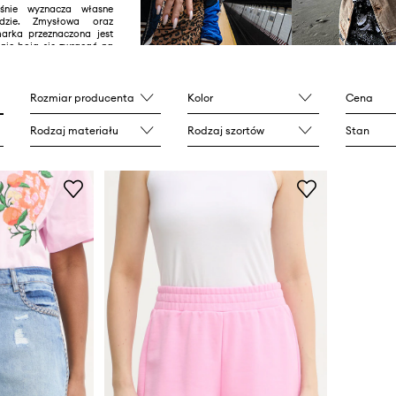
eśnie wyznacza własne
dzie. Zmysłowa oraz
arka przeznaczona jest
y nie boją się zwracać na
ginalnym stylem.
Rozmiar producenta
Kolor
Cena
Rodzaj materiału
Rodzaj szortów
Stan