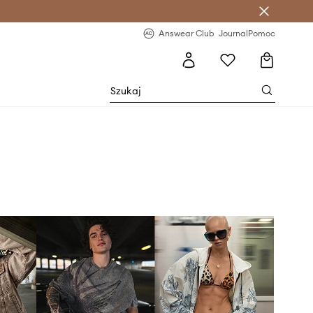
letter >
Regularne nowości >
Answear Club
Journal
Pomoc