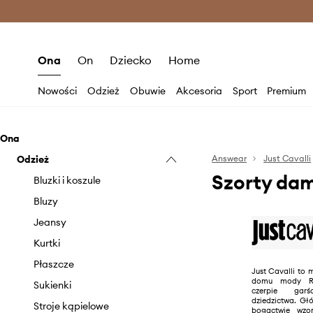
Premium Fashion Benefits >
O
Ona
On
Dziecko
Home
Nowości
Odzież
Obuwie
Akcesoria
Sport
Premium
Ona
Odzież
Answear
Just Cavalli
Szorty dam
Bluzki i koszule
Bluzy
Jeansy
Kurtki
Płaszcze
Just Cavalli to 
domu mody Rob
Sukienki
czerpie gar
dziedzictwa. Gł
Stroje kąpielowe
bogactwie wzo