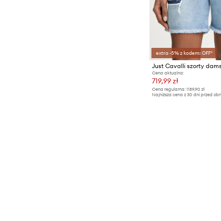
extra -5% z kodem: OFF*
Just Cavalli szorty dam
Cena aktualna:
719,99 zł
Cena regularna:
1189,90 zł
Najniższa cena z 30 dni przed obn