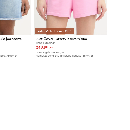
extra -5% z kodem: OFF*
skie jeansowe
Just Cavalli szorty bawełniane
Cena aktualna:
349,99 zł
Cena regularna:
599,99 zł
iżką:
759,99 zł
Najniższa cena z 30 dni przed obniżką:
369,99 zł