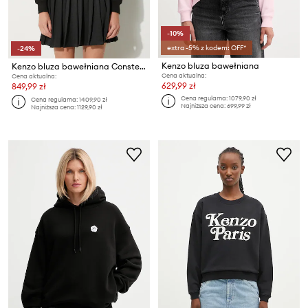
-10%
extra -5% z kodem: OFF*
-24%
Kenzo bluza bawełniana
Kenzo bluza bawełniana Constellation Emb Classic
Cena aktualna:
Cena aktualna:
629,99 zł
849,99 zł
Cena regularna:
1079,90 zł
Cena regularna:
1409,90 zł
Najniższa cena:
699,99 zł
Najniższa cena:
1129,90 zł