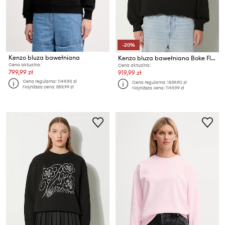
-20%
Kenzo bluza bawełniana
Kenzo bluza bawełniana Boke Flower 2.0
Cena aktualna:
Cena aktualna:
799,99 zł
919,99 zł
Cena regularna:
1149,90 zł
Cena regularna:
1539,90 zł
Najniższa cena:
859,99 zł
Najniższa cena:
1149,99 zł