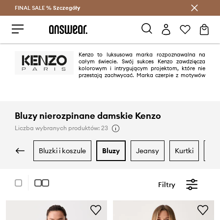
FINAL SALE %
Szczegóły
Oszczędzaj z Answear Club >
Kenzo to luksusowa marka rozpoznawalna na
całym świecie. Swój sukces Kenzo zawdzięcza
kolorowym i intrygującym projektom, które nie
przestają zachwycać. Marka czerpie z motywów
folklorystycznych, a projekty są nie tylko oryginalne, ale również często
utrzymane w klimacie mody ulicznej.
Bluzy nierozpinane damskie Kenzo
Liczba wybranych produktów: 23
bluzki i koszule
bluzy
jeansy
kurtki
m
Filtry