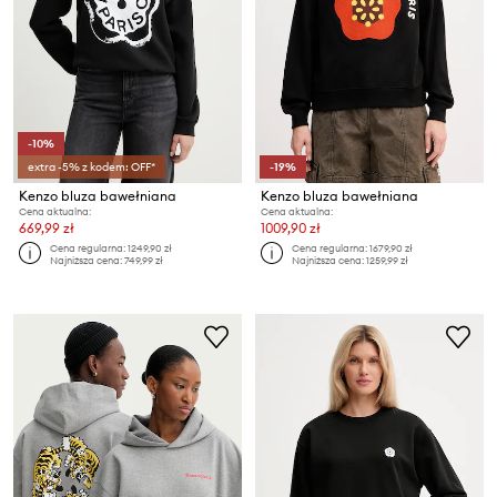
-10%
extra -5% z kodem: OFF*
-19%
Kenzo bluza bawełniana
Kenzo bluza bawełniana
Cena aktualna:
Cena aktualna:
669,99 zł
1009,90 zł
Cena regularna:
1249,90 zł
Cena regularna:
1679,90 zł
Najniższa cena:
749,99 zł
Najniższa cena:
1259,99 zł