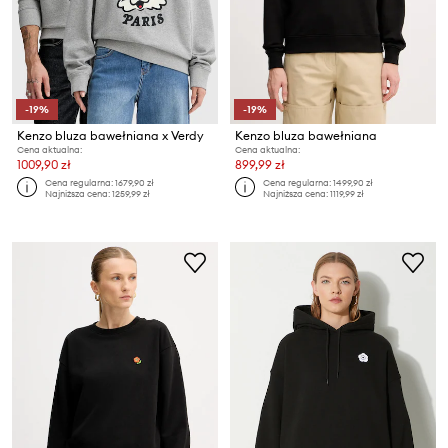
-19%
-19%
Kenzo bluza bawełniana x Verdy
Kenzo bluza bawełniana
Cena aktualna:
Cena aktualna:
1009,90 zł
899,99 zł
Cena regularna:
1679,90 zł
Cena regularna:
1499,90 zł
Najniższa cena:
1259,99 zł
Najniższa cena:
1119,99 zł