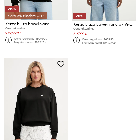
-35%
extra -5% z kodem: OFF*
-31%
Kenzo bluza bawełniana
Kenzo bluza bawełniana by Verdy Regular Sweatshirt
Cena aktualna:
Cena aktualna:
979,99 zł
719,99 zł
Cena regularna:
1509,90 zł
Cena regularna:
1439,90 zł
Najniższa cena:
1509,90 zł
Najniższa cena:
1049,99 zł