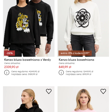
-26%
extra -5% z kodem: OFF*
Kenzo bluza bawełniana x Verdy
Kenzo bluza bawełniana
Cena aktualna:
Cena aktualna:
2339,90 zł
849,99 zł
Cena regularna:
4249,90 zł
Cena regularna:
1249,90 zł
Najniższa cena:
3189,99 zł
Najniższa cena:
899,99 zł