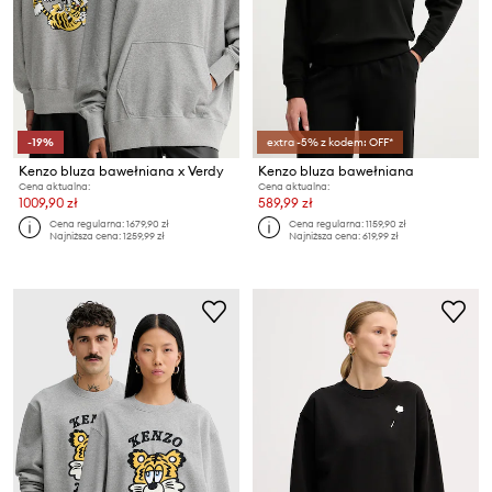
-19%
extra -5% z kodem: OFF*
Kenzo bluza bawełniana x Verdy
Kenzo bluza bawełniana
Cena aktualna:
Cena aktualna:
1009,90 zł
589,99 zł
Cena regularna:
1679,90 zł
Cena regularna:
1159,90 zł
Najniższa cena:
1259,99 zł
Najniższa cena:
619,99 zł