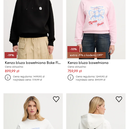
-10%
-19%
extra -5% z kodem: OFF*
Kenzo bluza bawełniana Boke Flower 2.0
Kenzo bluza bawełniana
Cena aktualna:
Cena aktualna:
899,99 zł
759,99 zł
Cena regularna:
1499,90 zł
Cena regularna:
1249,90 zł
Najniższa cena:
1119,99 zł
Najniższa cena:
849,99 zł