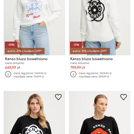
-10%
-11%
extra -5% z kodem: OFF*
extra -5% z kodem: OFF*
Kenzo bluza bawełniana
Kenzo bluza bawełniana
Cena aktualna:
Cena aktualna:
669,99 zł
799,99 zł
Cena regularna:
1249,90 zł
Cena regularna:
1509,90 zł
Najniższa cena:
749,99 zł
Najniższa cena:
899,99 zł