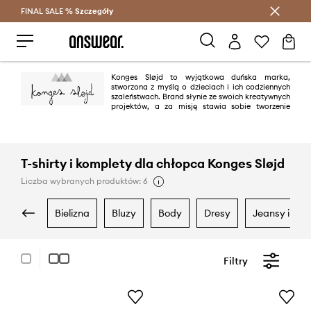
FINAL SALE %
Szczegóły
Oszczędzaj z Answear Club >
Konges Sløjd to wyjątkowa duńska marka,
stworzona z myślą o dzieciach i ich codziennych
szaleństwach. Brand słynie ze swoich kreatywnych
projektów, a za misję stawia sobie tworzenie
przemyślanych oraz doskonałych jakościowo projektów.
T-shirty i komplety dla chłopca Konges Sløjd
Liczba wybranych produktów: 6
bielizna
bluzy
body
dresy
jeansy i ogr
Filtry