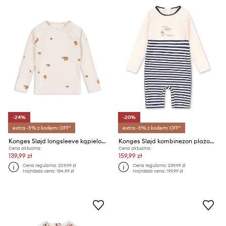
-24%
-20%
extra -5% z kodem: OFF*
extra -5% z kodem: OFF*
Konges Sløjd longsleeve kąpielowy dziecięcy ASTER SWIM BLOUSE GRS
Konges Sløjd kombinezon plażowy dziecięcy ASTER ONESIE GRS
Cena aktualna:
Cena aktualna:
139,99 zł
159,99 zł
Cena regularna:
209,99 zł
Cena regularna:
239,99 zł
Najniższa cena:
184,99 zł
Najniższa cena:
199,99 zł