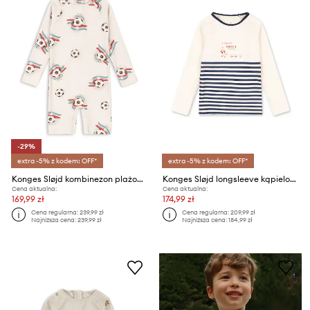
-29%
extra -5% z kodem: OFF*
extra -5% z kodem: OFF*
Konges Sløjd kombinezon plażowy dziecięcy ASTER ONESIE GRS
Konges Sløjd longsleeve kąpielowy dziecięcy ASTER SWIM BLOUSE GRS
Cena aktualna:
Cena aktualna:
169,99 zł
174,99 zł
Cena regularna:
239,99 zł
Cena regularna:
209,99 zł
Najniższa cena:
239,99 zł
Najniższa cena:
184,99 zł