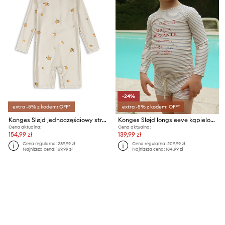
-24%
extra -5% z kodem: OFF*
extra -5% z kodem: OFF*
Konges Sløjd jednoczęściowy strój kąpielowy ASTER ONESIE GRS
Konges Sløjd longsleeve kąpielowy dziecięcy ASTER SWIM BLOUSE GRS
Cena aktualna:
Cena aktualna:
154,99 zł
139,99 zł
Cena regularna:
239,99 zł
Cena regularna:
209,99 zł
Najniższa cena:
169,99 zł
Najniższa cena:
184,99 zł