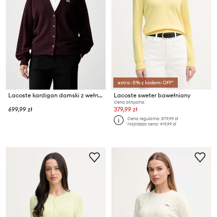
extra -5% z kodem: OFF*
Lacoste kardigan damski z wełną
Lacoste sweter bawełniany
Cena aktualna:
699,99 zł
379,99 zł
Cena regularna:
579,99 zł
Najniższa cena:
419,99 zł