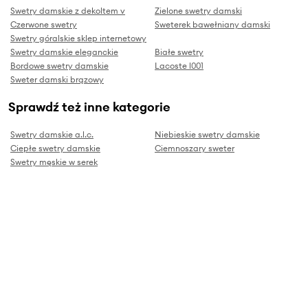
Swetry damskie z dekoltem v
Zielone swetry damski
Czerwone swetry
Sweterek bawełniany damski
Swetry góralskie sklep internetowy
Swetry damskie eleganckie
Białe swetry
Bordowe swetry damskie
Lacoste l001
Sweter damski brązowy
Sprawdź też inne kategorie
Swetry damskie a.l.c.
Niebieskie swetry damskie
Ciepłe swetry damskie
Ciemnoszary sweter
Swetry męskie w serek