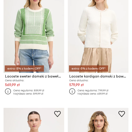
extra -5% z kodem: OFF*
extra -5% z kodem: OFF*
Lacoste sweter damski z bawełną
Lacoste kardigan damski z bawełną
Cena aktualna:
Cena aktualna:
569,99 zł
579,99 zł
Cena regularna:
839,99 zł
Cena regularna:
799,99 zł
Najniższa cena:
599,99 zł
Najniższa cena:
639,99 zł