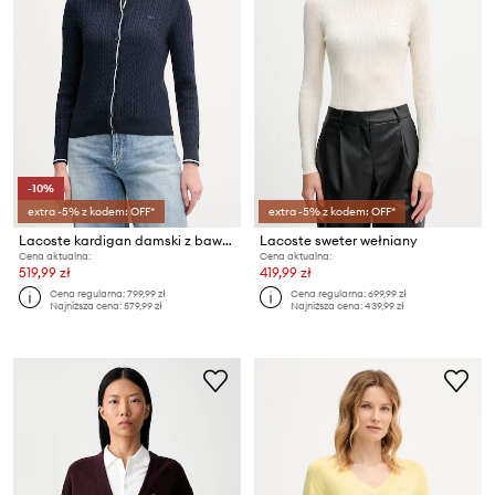
-10%
extra -5% z kodem: OFF*
extra -5% z kodem: OFF*
Lacoste kardigan damski z bawełną
Lacoste sweter wełniany
Cena aktualna:
Cena aktualna:
519,99 zł
419,99 zł
Cena regularna:
799,99 zł
Cena regularna:
699,99 zł
Najniższa cena:
579,99 zł
Najniższa cena:
439,99 zł