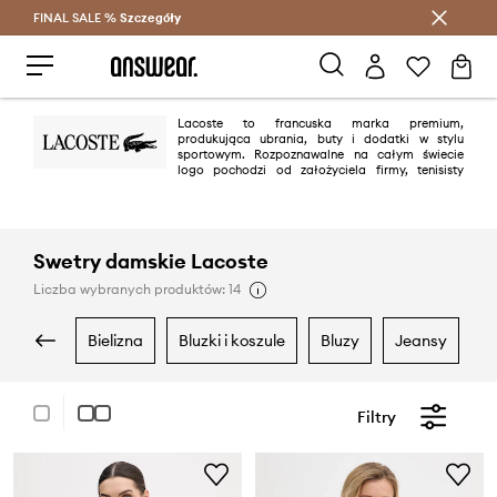
FINAL SALE %
Szczegóły
Oszczędzaj z Answear Club >
Lacoste to francuska marka premium,
produkująca ubrania, buty i dodatki w stylu
sportowym. Rozpoznawalne na całym świecie
logo pochodzi od założyciela firmy, tenisisty
René Lacoste, nazywanego „Aligatorem” ze względu na swoją zawziętość
na korcie. Dziś Lacoste jest jedną z najbardziej rozpoznawalnych marek
modowych na świecie.
Swetry damskie Lacoste
Liczba wybranych produktów: 14
bielizna
bluzki i koszule
bluzy
jeansy
Filtry