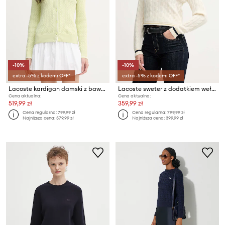
-10%
-10%
extra -5% z kodem: OFF*
extra -5% z kodem: OFF*
Lacoste kardigan damski z bawełną
Lacoste sweter z dodatkiem wełny
Cena aktualna:
Cena aktualna:
519,99 zł
359,99 zł
Cena regularna:
799,99 zł
Cena regularna:
799,99 zł
Najniższa cena:
579,99 zł
Najniższa cena:
399,99 zł