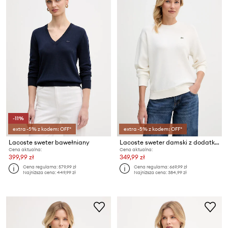
-11%
extra -5% z kodem: OFF*
extra -5% z kodem: OFF*
Lacoste sweter bawełniany
Lacoste sweter damski z dodatkiem wełny
Cena aktualna:
Cena aktualna:
399,99 zł
349,99 zł
Cena regularna:
579,99 zł
Cena regularna:
669,99 zł
Najniższa cena:
449,99 zł
Najniższa cena:
384,99 zł