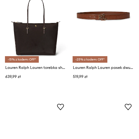
-15% z kodem: OFF*
-25% z kodem: OFF*
Lauren Ralph Lauren torebka shopper damska
Lauren Ralph Lauren pasek dwustronny damski skórzany
639,99 zł
519,99 zł