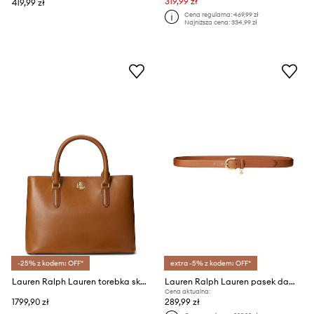
319,99 zł
419,99 zł
Cena regularna:
469,99 zł
Najniższa cena:
334,99 zł
-25% z kodem: OFF*
extra -5% z kodem: OFF*
Lauren Ralph Lauren torebka skórzana 431876725005
Lauren Ralph Lauren pasek damski skórzany
Cena aktualna:
1799,90 zł
289,99 zł