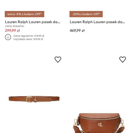
extra -5% z kodem: OFF*
-25% z kodem: OFF*
Lauren Ralph Lauren pasek damski skórzany
Lauren Ralph Lauren pasek damski skórzany
Cena aktualna:
299,99 zł
469,99 zł
Cena regularna:
419,99 zł
Najniższa cena:
319,99 zł