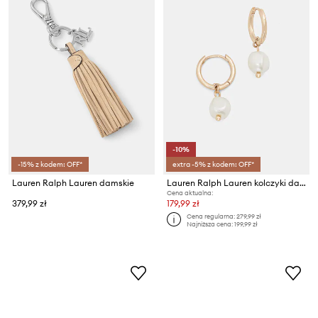
-10%
-15% z kodem: OFF*
extra -5% z kodem: OFF*
Lauren Ralph Lauren damskie
Lauren Ralph Lauren kolczyki damskie metalowe REGINA
Cena aktualna:
379,99 zł
179,99 zł
Cena regularna:
279,99 zł
Najniższa cena:
199,99 zł