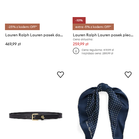
-10%
-25% z kodem: OFF*
extra -5% z kodem: OFF*
Lauren Ralph Lauren pasek damski skórzany
Lauren Ralph Lauren pasek pleciony damski skórzany
Cena aktualna:
469,99 zł
259,99 zł
Cena regularna:
419,99 zł
Najniższa cena:
289,99 zł