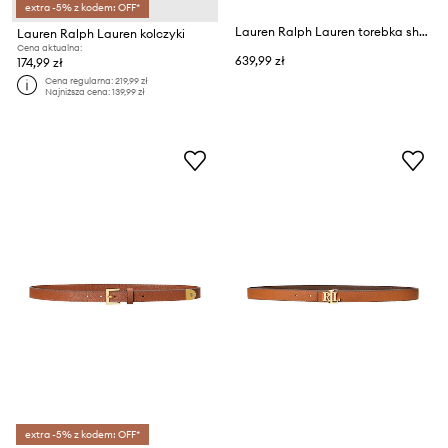
extra -5% z kodem: OFF*
Lauren Ralph Lauren torebka shopper damska
Lauren Ralph Lauren kolczyki
Cena aktualna:
639,99 zł
174,99 zł
Cena regularna:
219,99 zł
Najniższa cena:
139,99 zł
extra -5% z kodem: OFF*