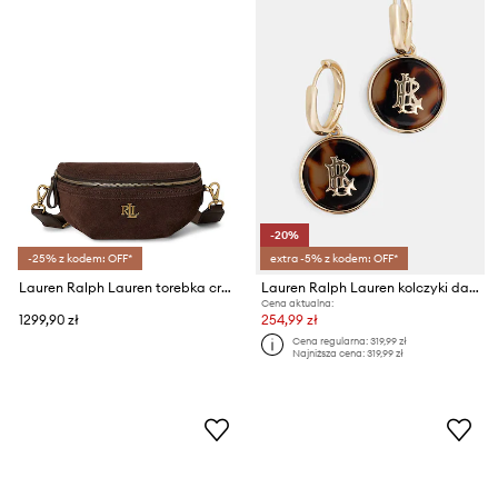
-20%
-25% z kodem: OFF*
extra -5% z kodem: OFF*
Lauren Ralph Lauren torebka crossbody damska skórzana
Lauren Ralph Lauren kolczyki damskie metalowe MARTINGALE
Cena aktualna:
1299,90 zł
254,99 zł
Cena regularna:
319,99 zł
Najniższa cena:
319,99 zł