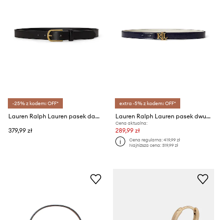
-25% z kodem: OFF*
extra -5% z kodem: OFF*
Lauren Ralph Lauren pasek damski skórzany
Lauren Ralph Lauren pasek dwustronny damski skórzany
Cena aktualna:
379,99 zł
289,99 zł
Cena regularna:
419,99 zł
Najniższa cena:
319,99 zł