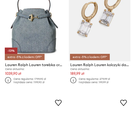
-13%
extra -5% z kodem: OFF*
extra -5% z kodem: OFF*
Lauren Ralph Lauren torebka crossbody damska skórzana
Lauren Ralph Lauren kolczyki damskie metalowe z cyrkonią
Cena aktualna:
Cena aktualna:
1039,90 zł
189,99 zł
Cena regularna:
1799,90 zł
Cena regularna:
279,99 zł
Najniższa cena:
1199,90 zł
Najniższa cena:
199,99 zł