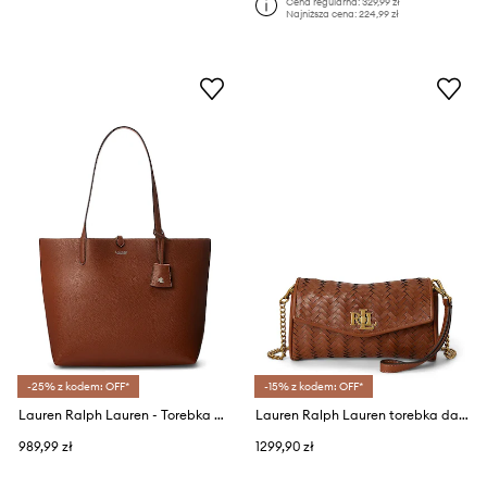
Cena regularna:
329,99 zł
Najniższa cena:
224,99 zł
-25% z kodem: OFF*
-15% z kodem: OFF*
Lauren Ralph Lauren - Torebka dwustronna 431795329002
Lauren Ralph Lauren torebka damska skórzana
989,99 zł
1299,90 zł