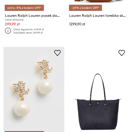
extra -5% z kodem: OFF*
-25% z kodem: OFF*
Lauren Ralph Lauren pasek damski skórzany
Lauren Ralph Lauren torebka skórzana
Cena aktualna:
299,99 zł
1299,90 zł
Cena regularna:
419,99 zł
Najniższa cena:
319,99 zł