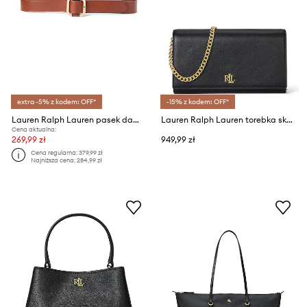
extra -5% z kodem: OFF*
-15% z kodem: OFF*
Lauren Ralph Lauren pasek damski skórzany
Lauren Ralph Lauren torebka skórzana
Cena aktualna:
269,99 zł
949,99 zł
Cena regularna:
379,99 zł
Najniższa cena:
284,99 zł