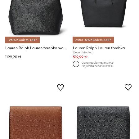
-25% z kodem: OFF*
extra -5% z kodem: OFF*
Lauren Ralph Lauren torebka worek damska skórzana
Lauren Ralph Lauren torebka
Cena aktualna:
1199,90 zł
519,99 zł
Cena regularna:
819,99 zł
Najniższa cena:
569,99 zł