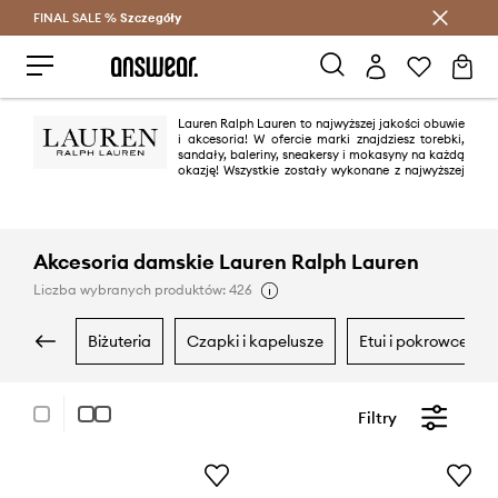
FINAL SALE %
Szczegóły
Oszczędzaj z Answear Club >
Lauren Ralph Lauren to najwyższej jakości obuwie
i akcesoria! W ofercie marki znajdziesz torebki,
sandały, baleriny, sneakersy i mokasyny na każdą
okazję! Wszystkie zostały wykonane z najwyższej
jakości materiałów i są utrzymane w amerykańskim stylu,
charakterystycznym dla Ralpha Laurena.
Akcesoria damskie Lauren Ralph Lauren
Liczba wybranych produktów: 426
biżuteria
czapki i kapelusze
etui i pokrowce
Filtry