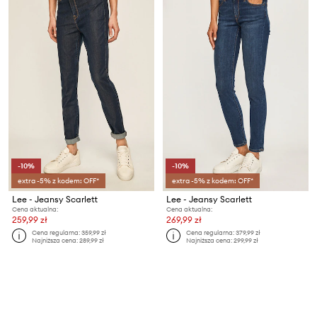
-10%
-10%
extra -5% z kodem: OFF*
extra -5% z kodem: OFF*
Lee - Jeansy Scarlett
Lee - Jeansy Scarlett
Cena aktualna:
Cena aktualna:
259,99 zł
269,99 zł
Cena regularna:
359,99 zł
Cena regularna:
379,99 zł
Najniższa cena:
289,99 zł
Najniższa cena:
299,99 zł