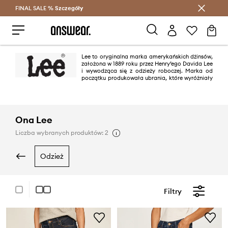
FINAL SALE %
Szczegóły
Oszczędzaj z Answear Club >
Lee to oryginalna marka amerykańskich dżinsów,
założona w 1889 roku przez Henry’ego Davida Lee
i wywodząca się z odzieży roboczej. Marka od
początku produkowała ubrania, które wyróżniały
się wyglądem i trwałością. Kilka spośród stworzonych przez nią modeli
można uznać za kultowe, ponieważ funkcjonują do dziś i są wciąż na nowo
interpretowane przez producentów odzieży.
Ona Lee
Liczba wybranych produktów: 2
odzież
Filtry