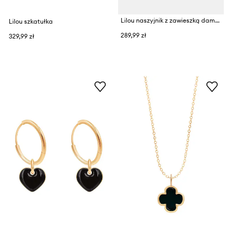
Lilou naszyjnik z zawieszką damski ze srebra pozłacanego z emalią
Lilou szkatułka
289,99 zł
329,99 zł