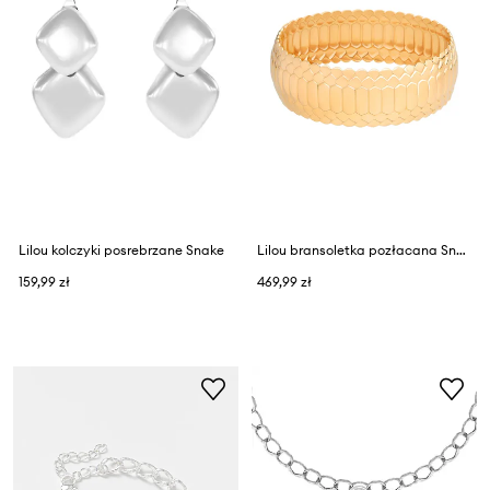
Lilou kolczyki posrebrzane Snake
Lilou bransoletka pozłacana Snake
159,99 zł
469,99 zł