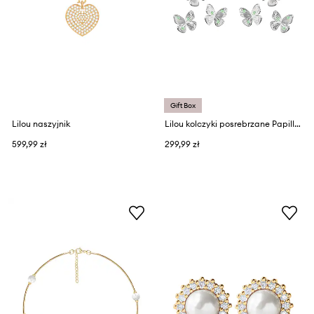
Gift Box
Lilou naszyjnik
Lilou kolczyki posrebrzane Papillon
599,99 zł
299,99 zł