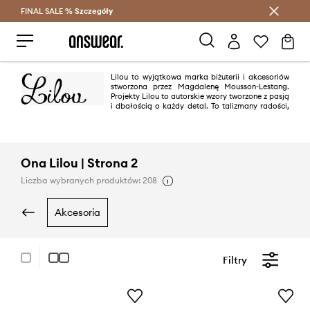
FINAL SALE %
Szczegóły
Oszczędzaj z Answear Club >
Lilou to wyjątkowa marka biżuterii i akcesoriów
stworzona przez Magdalenę Mousson-Lestang.
Projekty Lilou to autorskie wzory tworzone z pasją
i dbałością o każdy detal. To talizmany radości,
szczęścia oraz miłości. Flagowy butik marki znajduję się w Paryżu przy
prestiżowym bulwarze Saint- Germain. Spektakularne i oryginalne projekty
Lilou noszą takie światowe gwiazdy jak Jenna Ortega, Alicia Keys, Halle
Berry czy Christina Aguilera.
Ona Lilou | Strona 2
Liczba wybranych produktów: 208
akcesoria
Filtry