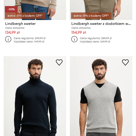
-10%
extra -5% z kodem: OFF*
extra -5% z kodem: OFF*
Lindbergh sweter
Lindbergh sweter z dodatkiem wełny
Cena aktualna:
Cena aktualna:
134,99 zł
154,99 zł
Cena regularna:
299,99 zł
Cena regularna:
339,99 zł
Najniższa cena:
149,99 zł
Najniższa cena:
169,99 zł