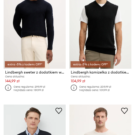
extra -5% z kodem: OFF*
extra -5% z kodem: OFF*
Lindbergh sweter z dodatkiem wełny
Lindbergh kamizelka z dodatkiem wełny
Cena aktualna:
Cena aktualna:
144,99 zł
104,99 zł
Cena regularna:
299,99 zł
Cena regularna:
209,99 zł
Najniższa cena:
159,99 zł
Najniższa cena:
109,99 zł