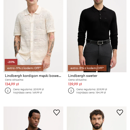
-20%
extra -5% z kodem: OFF*
extra -5% z kodem: OFF*
Lindbergh kardigan męski bawełniany
Lindbergh sweter
Cena aktualna:
Cena aktualna:
134,99 zł
139,99 zł
Cena regularna:
209,99 zł
Cena regularna:
209,99 zł
Najniższa cena:
169,99 zł
Najniższa cena:
154,99 zł