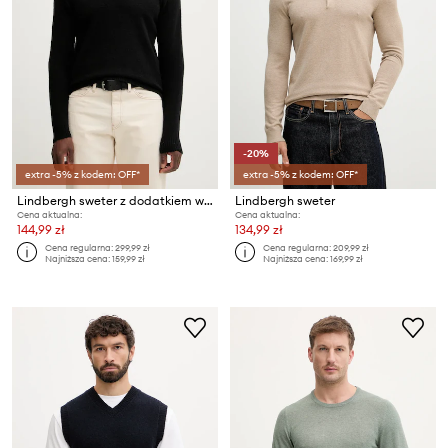
-20%
extra -5% z kodem: OFF*
extra -5% z kodem: OFF*
Lindbergh sweter z dodatkiem wełny
Lindbergh sweter
Cena aktualna:
Cena aktualna:
144,99 zł
134,99 zł
Cena regularna:
299,99 zł
Cena regularna:
209,99 zł
Najniższa cena:
159,99 zł
Najniższa cena:
169,99 zł