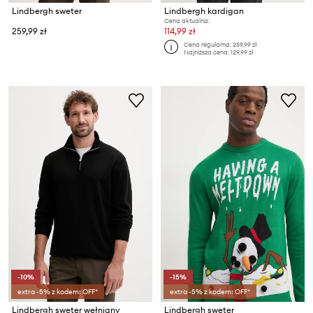
Lindbergh sweter
Lindbergh kardigan
Cena aktualna:
259,99 zł
114,99 zł
Cena regularna:
259,99 zł
Najniższa cena:
129,99 zł
-10%
-15%
extra -5% z kodem: OFF*
extra -5% z kodem: OFF*
Lindbergh sweter wełniany
Lindbergh sweter