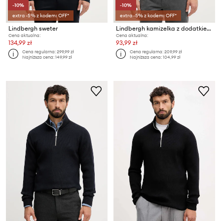
-10%
-10%
extra -5% z kodem: OFF*
extra -5% z kodem: OFF*
Lindbergh sweter
Lindbergh kamizelka z dodatkiem wełny
Cena aktualna:
Cena aktualna:
134,99 zł
93,99 zł
Cena regularna:
299,99 zł
Cena regularna:
209,99 zł
Najniższa cena:
149,99 zł
Najniższa cena:
104,99 zł