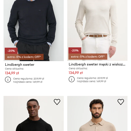
-20%
-20%
extra -5% z kodem: OFF*
extra -5% z kodem: OFF*
Lindbergh sweter męski z wiskozą
Lindbergh sweter
Cena aktualna:
Cena aktualna:
134,99 zł
134,99 zł
Cena regularna:
209,99 zł
Cena regularna:
209,99 zł
Najniższa cena:
169,99 zł
Najniższa cena:
169,99 zł