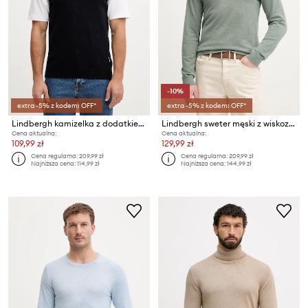
-10%
extra -5% z kodem: OFF*
extra -5% z kodem: OFF*
Lindbergh kamizelka z dodatkiem wełny
Lindbergh sweter męski z wiskozą
Cena aktualna:
Cena aktualna:
109,99 zł
129,99 zł
Cena regularna:
209,99 zł
Cena regularna:
209,99 zł
Najniższa cena:
114,99 zł
Najniższa cena:
144,99 zł