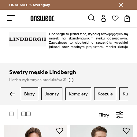
FINAL SALE %
Szczegóły
Oszczędzaj z Answear Club >
Lindbergh to jedna z najszybciej rozwijających się
marek na skandynawskim rynku odzieżowym.
Zawdzięcza to dbałości o szczegóły, wysokiej
jakości oraz modnym projektom. Marka kieruje
swoją ofertę do pewnych siebie indywidualistów, ceniących sobie
ponadczasową klasykę połączoną jednak z najnowszymi trendami.
Swetry męskie Lindbergh
Liczba wybranych produktów: 31
bluzy
jeansy
komplety
koszule
kurtki
Filtry