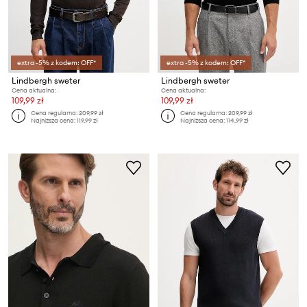
extra -5% z kodem: OFF*
extra -5% z kodem: OFF*
Lindbergh sweter
Lindbergh sweter
Cena aktualna:
Cena aktualna:
109,99 zł
109,99 zł
Cena regularna:
209,99 zł
Cena regularna:
209,99 zł
Najniższa cena:
119,99 zł
Najniższa cena:
114,99 zł