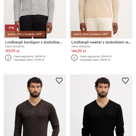
-11%
extra -5% z kodem: OFF*
extra -5% z kodem: OFF*
Lindbergh kardigan z dodatkiem wełny
Lindbergh sweter z dodatkiem wełny
Cena aktualna:
Cena aktualna:
159,99 zł
144,99 zł
Cena regularna:
339,99 zł
Cena regularna:
299,99 zł
Najniższa cena:
179,99 zł
Najniższa cena:
159,99 zł