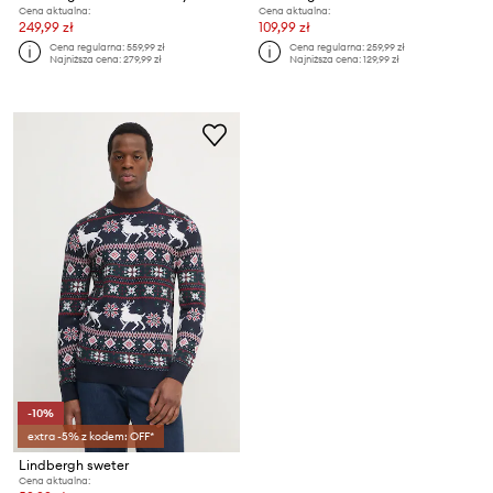
Cena aktualna:
Cena aktualna:
249,99 zł
109,99 zł
Cena regularna:
559,99 zł
Cena regularna:
259,99 zł
Najniższa cena:
279,99 zł
Najniższa cena:
129,99 zł
-10%
extra -5% z kodem: OFF*
Lindbergh sweter
Cena aktualna: