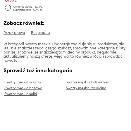
59,99 zł
Cena regularna:
169,99 zł
Najniższa cena:
66,99 zł
Zobacz również:
Przez głowę
Rozpinane
W kategorii Swetry męskie Lindbergh znajduje się 31 produktów, ale
jeśli nie znalazłeś tego, czego szukasz, sprawdź inne kategorie z listy
poniżej. Możliwe, że znajdziesz tam idealny produkt. Regularnie
aktualizujemy naszą ofertę, więc warto również wrócić i sprawdzić
nowości.
Sprawdź też inne kategorie
Swetry męskie w serek
Sweter męski z kołnierzem
Swetry męskie beżowe
Swetry męskie Medicine
Swetry męskie solid