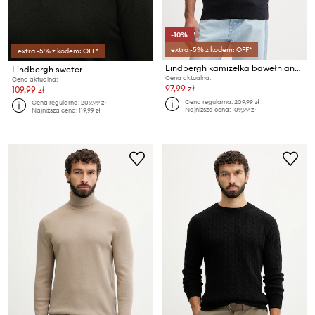
-10%
extra -5% z kodem: OFF*
extra -5% z kodem: OFF*
Lindbergh kamizelka bawełniana
Lindbergh sweter
Cena aktualna:
Cena aktualna:
97,99 zł
109,99 zł
Cena regularna:
209,99 zł
Cena regularna:
209,99 zł
Najniższa cena:
109,99 zł
Najniższa cena:
119,99 zł