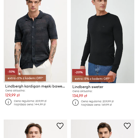
-10%
-20%
extra -5% z kodem: OFF*
extra -5% z kodem: OFF*
Lindbergh kardigan męski bawełniany
Lindbergh sweter
Cena aktualna:
Cena aktualna:
129,99 zł
134,99 zł
Cena regularna:
209,99 zł
Cena regularna:
209,99 zł
Najniższa cena:
144,99 zł
Najniższa cena:
169,99 zł