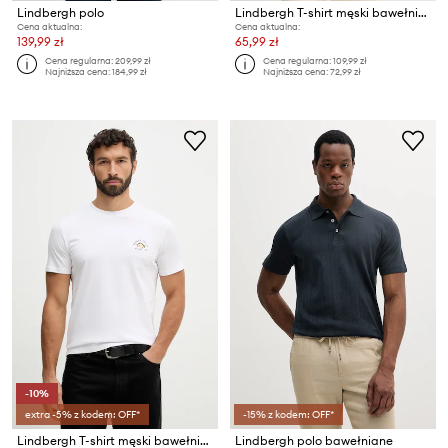
Lindbergh polo
Lindbergh T-shirt męski bawełniany
Cena aktualna:
Cena aktualna:
139,99 zł
65,99 zł
Cena regularna:
209,99 zł
Cena regularna:
109,99 zł
Najniższa cena:
184,99 zł
Najniższa cena:
72,99 zł
-10%
extra -5% z kodem: OFF*
-15% z kodem: OFF*
Lindbergh T-shirt męski bawełniany
Lindbergh polo bawełniane