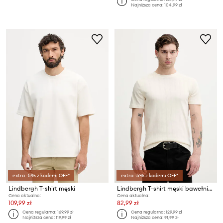
Najniższa cena:
104,99 zł
extra -5% z kodem: OFF*
extra -5% z kodem: OFF*
Lindbergh T-shirt męski
Lindbergh T-shirt męski bawełniany
Cena aktualna:
Cena aktualna:
109,99 zł
82,99 zł
Cena regularna:
169,99 zł
Cena regularna:
129,99 zł
Najniższa cena:
119,99 zł
Najniższa cena:
91,99 zł