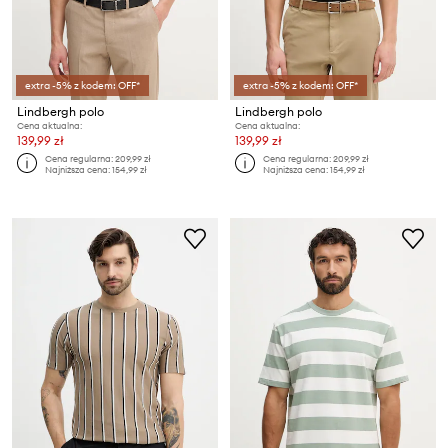
extra -5% z kodem: OFF*
extra -5% z kodem: OFF*
Lindbergh polo
Lindbergh polo
Cena aktualna:
Cena aktualna:
139,99 zł
139,99 zł
Cena regularna:
209,99 zł
Cena regularna:
209,99 zł
Najniższa cena:
154,99 zł
Najniższa cena:
154,99 zł