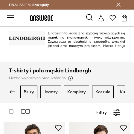
FINAL SALE %
Szczegóły
Oszczędzaj z Answear Club >
Lindbergh to jedna z najszybciej rozwijających się
marek na skandynawskim rynku odzieżowym.
Zawdzięcza to dbałości o szczegóły, wysokiej
jakości oraz modnym projektom. Marka kieruje
swoją ofertę do pewnych siebie indywidualistów, ceniących sobie
ponadczasową klasykę połączoną jednak z najnowszymi trendami.
T-shirty i polo męskie Lindbergh
Liczba wybranych produktów: 86
bluzy
jeansy
komplety
koszule
kurtki
Filtry