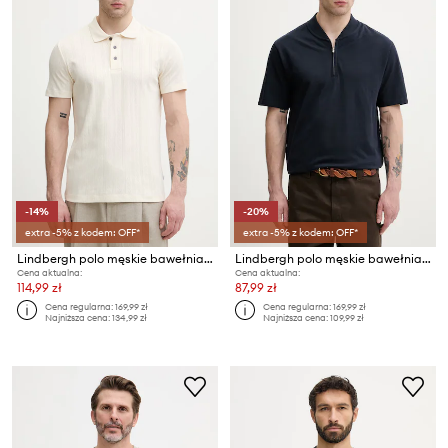
-14%
-20%
extra -5% z kodem: OFF*
extra -5% z kodem: OFF*
Lindbergh polo męskie bawełniane
Lindbergh polo męskie bawełniane
Cena aktualna:
Cena aktualna:
114,99 zł
87,99 zł
Cena regularna:
169,99 zł
Cena regularna:
169,99 zł
Najniższa cena:
134,99 zł
Najniższa cena:
109,99 zł