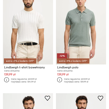
-12%
extra -5% z kodem: OFF*
extra -5% z kodem: OFF*
Lindbergh t-shirt bawełniany
Lindbergh polo
Cena aktualna:
Cena aktualna:
139,99 zł
139,99 zł
Cena regularna:
209,99 zł
Cena regularna:
209,99 zł
Najniższa cena:
154,99 zł
Najniższa cena:
159,99 zł