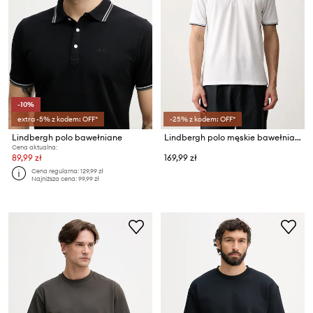
-10%
extra -5% z kodem: OFF*
-25% z kodem: OFF*
Lindbergh polo bawełniane
Lindbergh polo męskie bawełniane
Cena aktualna:
89,99 zł
169,99 zł
Cena regularna:
129,99 zł
Najniższa cena:
99,99 zł