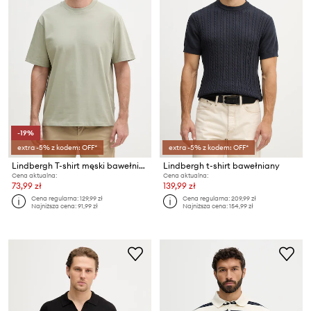
-19%
extra -5% z kodem: OFF*
extra -5% z kodem: OFF*
Lindbergh T-shirt męski bawełniany
Lindbergh t-shirt bawełniany
Cena aktualna:
Cena aktualna:
73,99 zł
139,99 zł
Cena regularna:
129,99 zł
Cena regularna:
209,99 zł
Najniższa cena:
91,99 zł
Najniższa cena:
154,99 zł