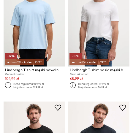
-19%
-10%
extra -5% z kodem: OFF*
extra -5% z kodem: OFF*
Lindbergh T-shirt męski bawełniany
Lindbergh T-shirt basic męski bawełniany
Cena aktualna:
Cena aktualna:
104,99 zł
68,99 zł
Cena regularna:
129,99 zł
Cena regularna:
109,99 zł
Najniższa cena:
129,99 zł
Najniższa cena:
76,99 zł