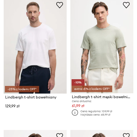
-10%
extra -5% z kodem: OFF*
-25% z kodem: OFF*
Lindbergh t-shirt męski bawełniany
Lindbergh t-shirt bawełniany
Cena aktualna:
61,99 zł
129,99 zł
Cena regularna:
109,99 zł
Najniższa cena:
68,99 zł