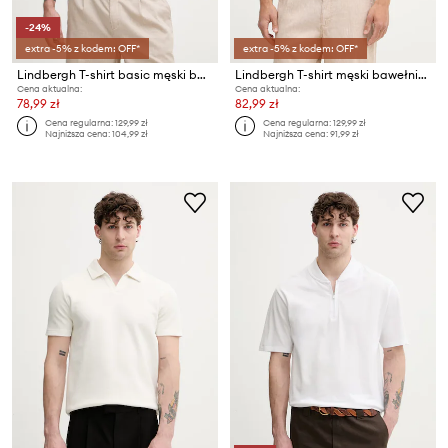
-24%
extra -5% z kodem: OFF*
extra -5% z kodem: OFF*
Lindbergh T-shirt basic męski bawełniany
Lindbergh T-shirt męski bawełniany
Cena aktualna:
Cena aktualna:
78,99 zł
82,99 zł
Cena regularna:
129,99 zł
Cena regularna:
129,99 zł
Najniższa cena:
104,99 zł
Najniższa cena:
91,99 zł