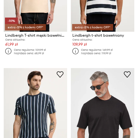
-10%
extra -5% z kodem: OFF*
extra -5% z kodem: OFF*
Lindbergh T-shirt męski bawełniany
Lindbergh t-shirt bawełniany
Cena aktualna:
Cena aktualna:
61,99 zł
109,99 zł
Cena regularna:
109,99 zł
Cena regularna:
169,99 zł
Najniższa cena:
68,99 zł
Najniższa cena:
119,99 zł