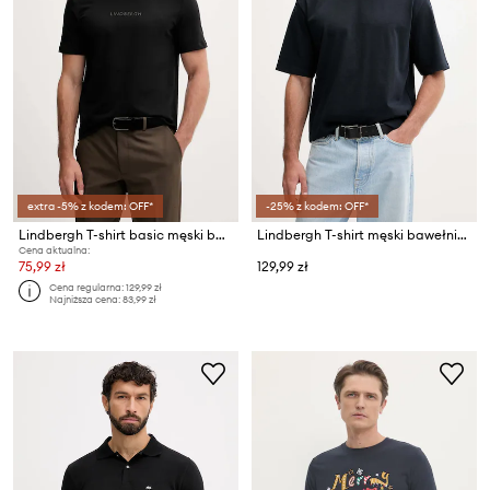
extra -5% z kodem: OFF*
-25% z kodem: OFF*
Lindbergh T-shirt basic męski bawełniany
Lindbergh T-shirt męski bawełniany
Cena aktualna:
75,99 zł
129,99 zł
Cena regularna:
129,99 zł
Najniższa cena:
83,99 zł