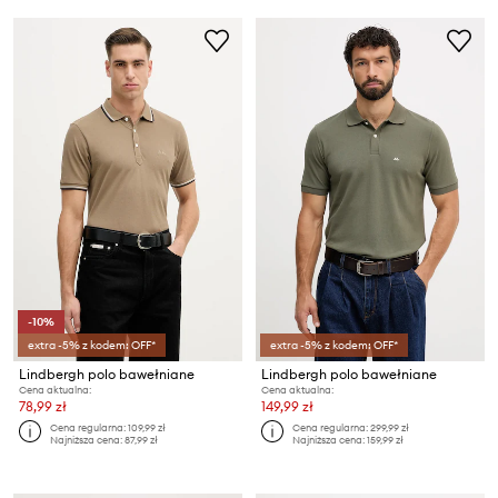
-10%
extra -5% z kodem: OFF*
extra -5% z kodem: OFF*
Lindbergh polo bawełniane
Lindbergh polo bawełniane
Cena aktualna:
Cena aktualna:
78,99 zł
149,99 zł
Cena regularna:
109,99 zł
Cena regularna:
299,99 zł
Najniższa cena:
87,99 zł
Najniższa cena:
159,99 zł