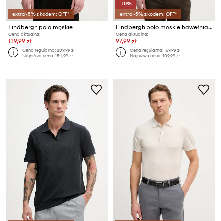
-10%
extra -5% z kodem: OFF*
extra -5% z kodem: OFF*
Lindbergh polo męskie
Lindbergh polo męskie bawełniane
Cena aktualna:
Cena aktualna:
139,99 zł
97,99 zł
Cena regularna:
209,99 zł
Cena regularna:
169,99 zł
Najniższa cena:
154,99 zł
Najniższa cena:
109,99 zł