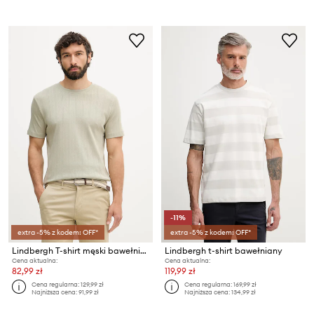
-11%
extra -5% z kodem: OFF*
extra -5% z kodem: OFF*
Lindbergh T-shirt męski bawełniany
Lindbergh t-shirt bawełniany
Cena aktualna:
Cena aktualna:
82,99 zł
119,99 zł
Cena regularna:
129,99 zł
Cena regularna:
169,99 zł
Najniższa cena:
91,99 zł
Najniższa cena:
134,99 zł