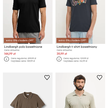
extra -5% z kodem: OFF*
extra -5% z kodem: OFF*
Lindbergh polo bawełniane
Lindbergh t-shirt bawełniany
Cena aktualna:
Cena aktualna:
144,99 zł
39,99 zł
Cena regularna:
299,99 zł
Cena regularna:
109,99 zł
Najniższa cena:
159,99 zł
Najniższa cena:
42,99 zł