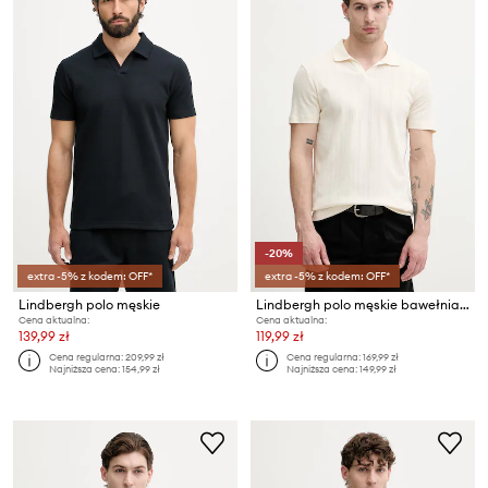
-20%
extra -5% z kodem: OFF*
extra -5% z kodem: OFF*
Lindbergh polo męskie
Lindbergh polo męskie bawełniane
Cena aktualna:
Cena aktualna:
139,99 zł
119,99 zł
Cena regularna:
209,99 zł
Cena regularna:
169,99 zł
Najniższa cena:
154,99 zł
Najniższa cena:
149,99 zł