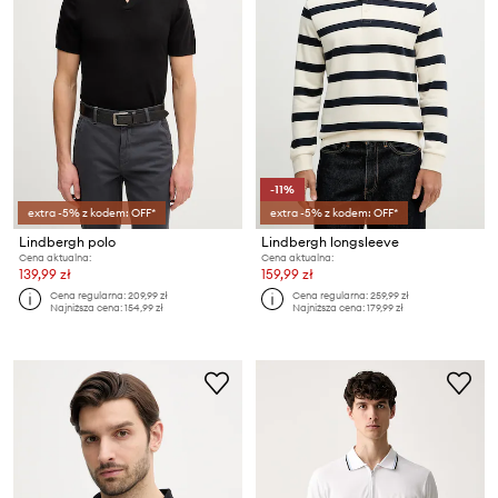
-11%
extra -5% z kodem: OFF*
extra -5% z kodem: OFF*
Lindbergh polo
Lindbergh longsleeve
Cena aktualna:
Cena aktualna:
139,99 zł
159,99 zł
Cena regularna:
209,99 zł
Cena regularna:
259,99 zł
Najniższa cena:
154,99 zł
Najniższa cena:
179,99 zł