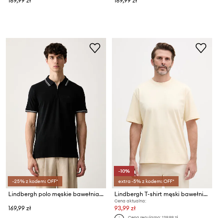
169,99 zł
169,99 zł
-10%
-25% z kodem: OFF*
extra -5% z kodem: OFF*
Lindbergh polo męskie bawełniane
Lindbergh T-shirt męski bawełniany
Cena aktualna:
169,99 zł
93,99 zł
Cena regularna:
129,99 zł