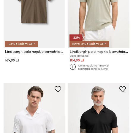
-22%
-25% z kodem: OFF*
extra -5% z kodem: OFF*
Lindbergh polo męskie bawełniane
Lindbergh polo męskie bawełniane
Cena aktualna:
169,99 zł
104,99 zł
Cena regularna:
169,99 zł
Najniższa cena:
134,99 zł