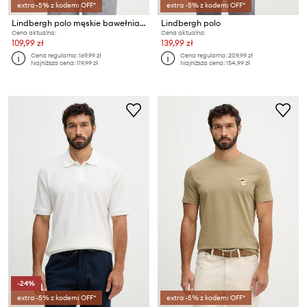
extra -5% z kodem: OFF*
extra -5% z kodem: OFF*
Lindbergh polo męskie bawełniane
Lindbergh polo
Cena aktualna:
Cena aktualna:
109,99 zł
139,99 zł
Cena regularna:
169,99 zł
Cena regularna:
209,99 zł
Najniższa cena:
119,99 zł
Najniższa cena:
154,99 zł
-24%
extra -5% z kodem: OFF*
extra -5% z kodem: OFF*