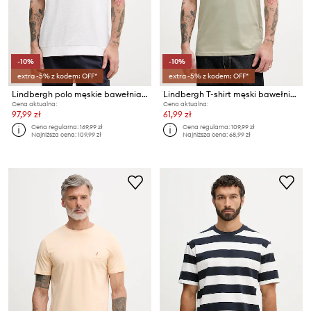
-10%
-10%
extra -5% z kodem: OFF*
extra -5% z kodem: OFF*
Lindbergh polo męskie bawełniane
Lindbergh T-shirt męski bawełniany
Cena aktualna:
Cena aktualna:
97,99 zł
61,99 zł
Cena regularna:
169,99 zł
Cena regularna:
109,99 zł
Najniższa cena:
109,99 zł
Najniższa cena:
68,99 zł