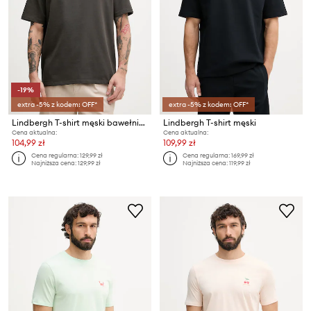
-19%
extra -5% z kodem: OFF*
extra -5% z kodem: OFF*
Lindbergh T-shirt męski bawełniany
Lindbergh T-shirt męski
Cena aktualna:
Cena aktualna:
104,99 zł
109,99 zł
Cena regularna:
129,99 zł
Cena regularna:
169,99 zł
Najniższa cena:
129,99 zł
Najniższa cena:
119,99 zł