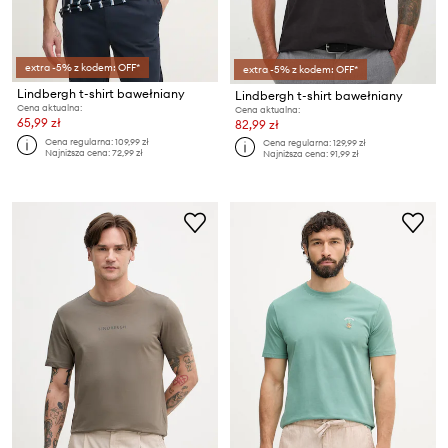
extra -5% z kodem: OFF*
extra -5% z kodem: OFF*
Lindbergh t-shirt bawełniany
Lindbergh t-shirt bawełniany
Cena aktualna:
Cena aktualna:
65,99 zł
82,99 zł
Cena regularna:
109,99 zł
Cena regularna:
129,99 zł
Najniższa cena:
72,99 zł
Najniższa cena:
91,99 zł