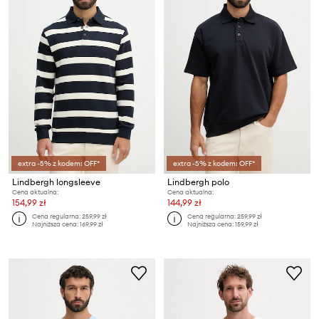
extra -5% z kodem: OFF*
extra -5% z kodem: OFF*
Lindbergh longsleeve
Lindbergh polo
Cena aktualna:
Cena aktualna:
154,99 zł
144,99 zł
Cena regularna:
259,99 zł
Cena regularna:
259,99 zł
Najniższa cena:
169,99 zł
Najniższa cena:
159,99 zł