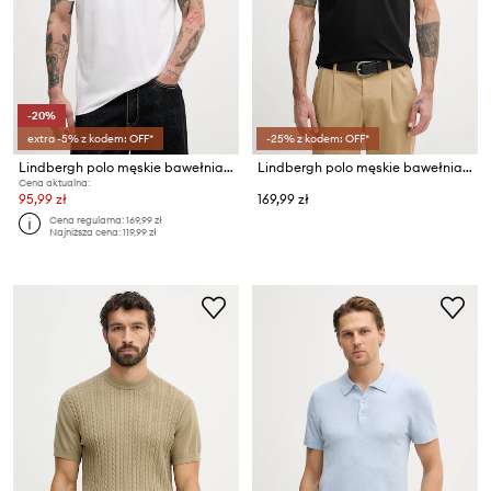
-20%
extra -5% z kodem: OFF*
-25% z kodem: OFF*
Lindbergh polo męskie bawełniane z elastanem
Lindbergh polo męskie bawełniane z elastanem
Cena aktualna:
95,99 zł
169,99 zł
Cena regularna:
169,99 zł
Najniższa cena:
119,99 zł