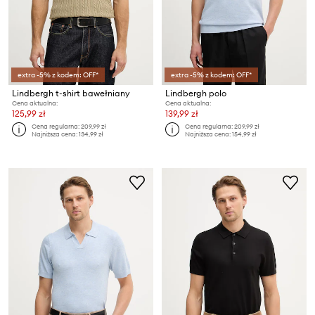
extra -5% z kodem: OFF*
extra -5% z kodem: OFF*
Lindbergh t-shirt bawełniany
Lindbergh polo
Cena aktualna:
Cena aktualna:
125,99 zł
139,99 zł
Cena regularna:
209,99 zł
Cena regularna:
209,99 zł
Najniższa cena:
134,99 zł
Najniższa cena:
154,99 zł