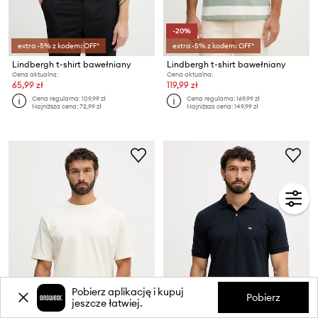
-20%
extra -5% z kodem: OFF*
extra -5% z kodem: OFF*
Lindbergh t-shirt bawełniany
Lindbergh t-shirt bawełniany
Cena aktualna:
Cena aktualna:
65,99 zł
119,99 zł
Cena regularna:
109,99 zł
Cena regularna:
169,99 zł
Najniższa cena:
72,99 zł
Najniższa cena:
149,99 zł
Pobierz aplikację i kupuj
Pobierz
jeszcze łatwiej.