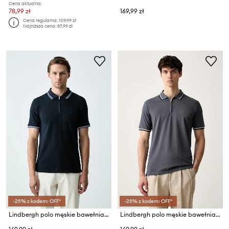
Cena aktualna:
78,99 zł
169,99 zł
Cena regularna:
109,99 zł
Najniższa cena:
87,99 zł
-25% z kodem: OFF*
-25% z kodem: OFF*
Lindbergh polo męskie bawełniane
Lindbergh polo męskie bawełniane