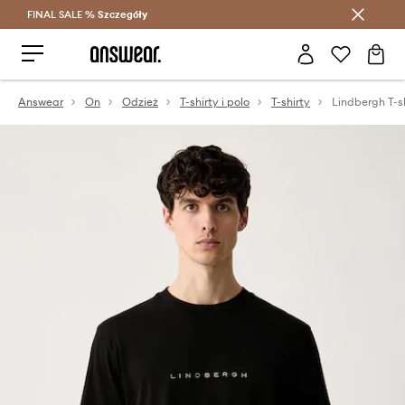
FINAL SALE %
Szczegóły
Oszczędzaj z Answear Club >
Answear
On
Odzież
T-shirty i polo
T-shirty