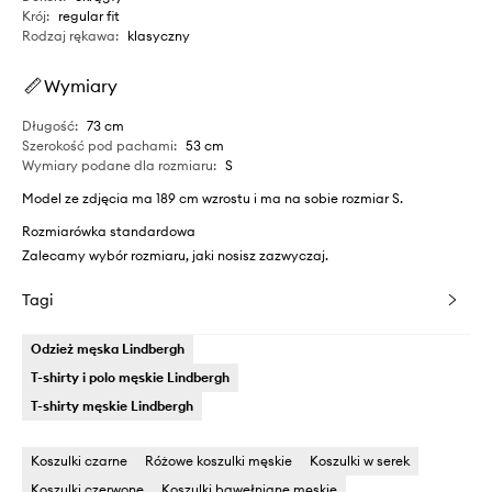
Krój
:
regular fit
Rodzaj rękawa
:
klasyczny
Wymiary
Długość
:
73 cm
Szerokość pod pachami
:
53 cm
Wymiary podane dla rozmiaru
:
S
Model ze zdjęcia ma 189 cm wzrostu i ma na sobie rozmiar S.
Rozmiarówka standardowa
Zalecamy wybór rozmiaru, jaki nosisz zazwyczaj.
Tagi
Odzież męska Lindbergh
T-shirty i polo męskie Lindbergh
T-shirty męskie Lindbergh
Koszulki czarne
Różowe koszulki męskie
Koszulki w serek
Koszulki czerwone
Koszulki bawełniane męskie