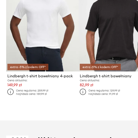
extra -5% z kodem: OFF*
extra -5% z kodem: OFF*
Lindbergh t-shirt bawełniany 4-pack
Lindbergh t-shirt bawełniany
Cena aktualna:
Cena aktualna:
149,99 zł
82,99 zł
Cena regularna:
259,99 zł
Cena regularna:
129,99 zł
Najniższa cena:
159,99 zł
Najniższa cena:
91,99 zł