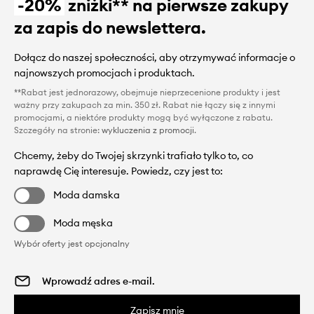
-20%
zniżki** na pierwsze zakupy
za zapis do newslettera.
Dołącz do naszej społeczności, aby otrzymywać informacje o
najnowszych promocjach i produktach.
**Rabat jest jednorazowy, obejmuje nieprzecenione produkty i jest
ważny przy zakupach za min. 350 zł. Rabat nie łączy się z innymi
promocjami, a niektóre produkty mogą być wyłączone z rabatu.
Szczegóły na stronie:
wykluczenia z promocji
.
Chcemy, żeby do Twojej skrzynki trafiało tylko to, co
naprawdę Cię interesuje. Powiedz, czy jest to:
Moda damska
Moda męska
Wybór oferty jest opcjonalny
Zapisz mnie