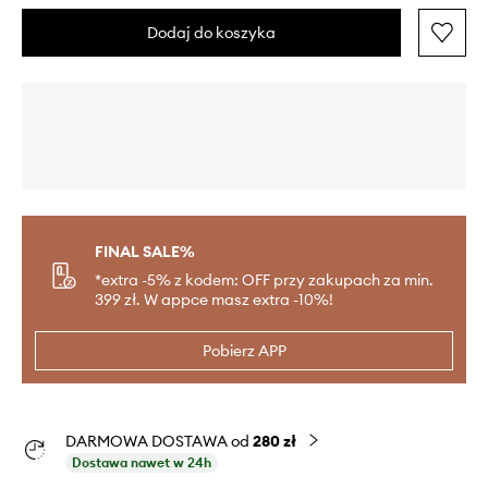
Dodaj do koszyka
FINAL SALE%
*extra -5% z kodem: OFF przy zakupach za min.
399 zł. W appce masz extra -10%!
Pobierz APP
DARMOWA DOSTAWA od
280 zł
Dostawa nawet w 24h