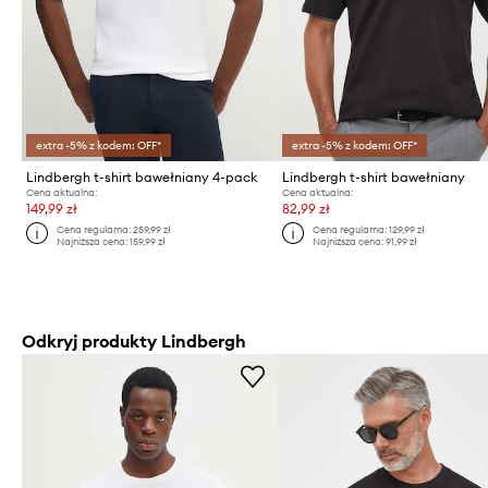
extra -5% z kodem: OFF*
extra -5% z kodem: OFF*
Lindbergh t-shirt bawełniany 4-pack
Lindbergh t-shirt bawełniany
Cena aktualna:
Cena aktualna:
149,99 zł
82,99 zł
Cena regularna:
259,99 zł
Cena regularna:
129,99 zł
Najniższa cena:
159,99 zł
Najniższa cena:
91,99 zł
Odkryj produkty Lindbergh