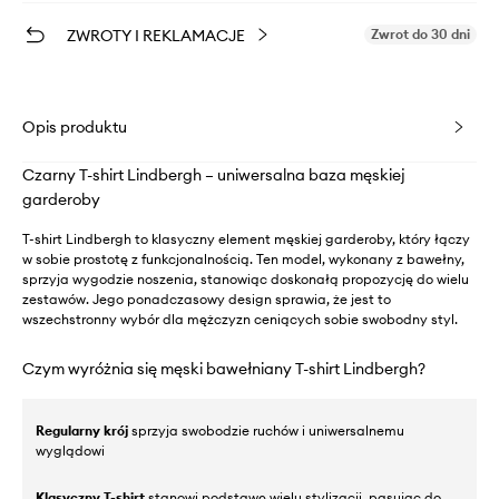
ZWROTY I REKLAMACJE
Zwrot do 30 dni
Opis produktu
Czarny T-shirt Lindbergh – uniwersalna baza męskiej
garderoby
T-shirt Lindbergh to klasyczny element męskiej garderoby, który łączy
w sobie prostotę z funkcjonalnością. Ten model, wykonany z bawełny,
sprzyja wygodzie noszenia, stanowiąc doskonałą propozycję do wielu
zestawów. Jego ponadczasowy design sprawia, że jest to
wszechstronny wybór dla mężczyzn ceniących sobie swobodny styl.
Czym wyróżnia się męski bawełniany T-shirt Lindbergh?
Regularny krój
sprzyja swobodzie ruchów i uniwersalnemu
wyglądowi
Klasyczny T-shirt
stanowi podstawę wielu stylizacji, pasując do