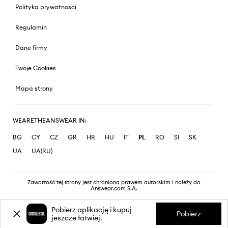
Polityka prywatności
Regulamin
Dane firmy
Twoje Cookies
Mapa strony
WEARETHEANSWEAR IN:
BG
CY
CZ
GR
HR
HU
IT
PL
RO
SI
SK
UA
UA(RU)
Zawartość tej strony jest chroniona prawem autorskim i należy do
Answear.com S.A.
Pobierz aplikację i kupuj
Pobierz
jeszcze łatwiej.