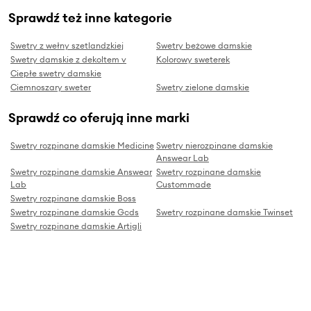
Sprawdź też inne kategorie
Swetry z wełny szetlandzkiej
Swetry beżowe damskie
Swetry damskie z dekoltem v
Kolorowy sweterek
Ciepłe swetry damskie
Ciemnoszary sweter
Swetry zielone damskie
Sprawdź co oferują inne marki
Swetry rozpinane damskie Medicine
Swetry nierozpinane damskie
Answear Lab
Swetry rozpinane damskie Answear
Swetry rozpinane damskie
Lab
Custommade
Swetry rozpinane damskie Boss
Swetry rozpinane damskie Gcds
Swetry rozpinane damskie Twinset
Swetry rozpinane damskie Artigli