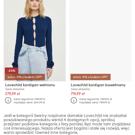
-23%
extra -5% z kodem: OFF*
extra -5% z kodem: OFF*
Lovechild kardigan wełniany
Lovechild kardigan bawełniany
Cena aktualna:
Cena aktualna:
279,99 zł
719,99 zł
Cena regularna:
939,99 zł
Cena regularna:
1399,90 zł
Najniższa cena:
364,99 zł
Najniższa cena:
789,99 zł
Jeśli w kategorii Swetry rozpinane damskie Lovechild nie znalazłaś
poszukiwanego produktu wśród 4 dostępnych opcji, spróbuj
przejrzeć podobne kategorie z listy poniżej. Być może tam znajdziesz
coś interesującego. Nasza oferta jest bogata i stale się rozwija, więc
warto sprawdzić również inne kategorie.