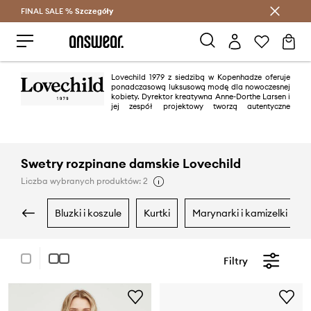
FINAL SALE %
Szczegóły
Oszczędzaj z Answear Club >
Lovechild 1979 z siedzibą w Kopenhadze oferuje
ponadczasową luksusową modę dla nowoczesnej
kobiety. Dyrektor kreatywna Anne-Dorthe Larsen i
jej zespół projektowy tworzą autentyczne
ubrania, które same chcą widzieć w swojej garderobie. Estetyka Lovechild
1979 jest kobieca, ale oparta na męskich sylwetkach i wyróżnia się dzięki
pięknym detalom.
Swetry rozpinane damskie Lovechild
Liczba wybranych produktów: 2
bluzki i koszule
kurtki
marynarki i kamizelki
Filtry