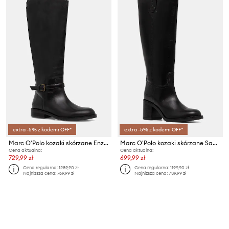
extra -5% z kodem: OFF*
extra -5% z kodem: OFF*
Marc O'Polo kozaki skórzane Enza
Marc O'Polo kozaki skórzane Sabrina
Cena aktualna:
Cena aktualna:
729,99 zł
699,99 zł
Cena regularna:
1289,90 zł
Cena regularna:
1199,90 zł
Najniższa cena:
769,99 zł
Najniższa cena:
739,99 zł