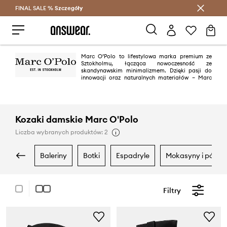
FINAL SALE %
Szczegóły
Oszczędzaj z Answear Club >
Marc O’Polo to lifestylowa marka premium ze
Sztokholmu, łącząca nowoczesność ze
skandynawskim minimalizmem. Dzięki pasji do
innowacji oraz naturalnych materiałów – Marc
O’Polo jest w pełni zrównoważoną marką.
Kozaki damskie Marc O'Polo
Liczba wybranych produktów: 2
baleriny
botki
espadryle
mokasyny i półbu
Filtry