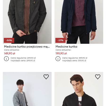
-50%
-37%
Medicine kurtka przejściowa męska bawełniana
Medicine kurtka
Cena aktualna:
Cena aktualna:
149,90 zł
199,90 zł
Cena regularna:
299,90 zł
Cena regularna:
399,90 zł
Najniższa cena:
299,90 zł
Najniższa cena:
319,90 zł