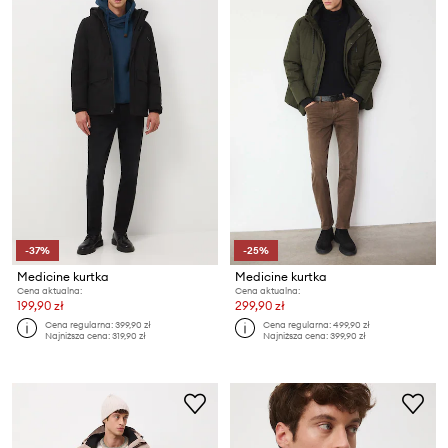
-37%
-25%
Medicine kurtka
Medicine kurtka
Cena aktualna:
Cena aktualna:
199,90 zł
299,90 zł
Cena regularna:
399,90 zł
Cena regularna:
499,90 zł
Najniższa cena:
319,90 zł
Najniższa cena:
399,90 zł