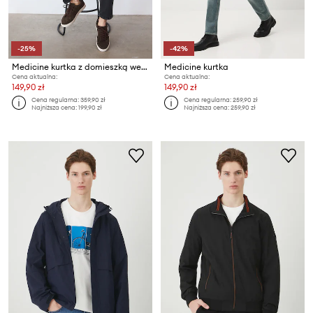
-25%
-42%
Medicine kurtka z domieszką wełny
Medicine kurtka
Cena aktualna:
Cena aktualna:
149,90 zł
149,90 zł
Cena regularna:
359,90 zł
Cena regularna:
259,90 zł
Najniższa cena:
199,90 zł
Najniższa cena:
259,90 zł