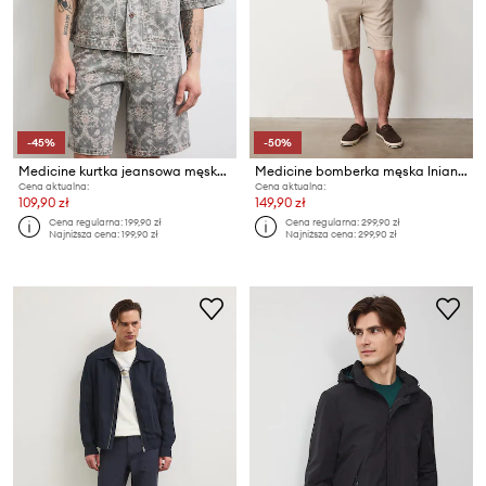
-45%
-50%
Medicine kurtka jeansowa męska bawełniana
Medicine bomberka męska lniana
Cena aktualna:
Cena aktualna:
109,90 zł
149,90 zł
Cena regularna:
199,90 zł
Cena regularna:
299,90 zł
Najniższa cena:
199,90 zł
Najniższa cena:
299,90 zł