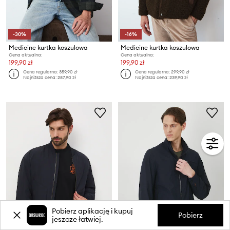
-30%
-16%
Medicine kurtka koszulowa
Medicine kurtka koszulowa
Cena aktualna:
Cena aktualna:
199,90 zł
199,90 zł
Cena regularna:
359,90 zł
Cena regularna:
299,90 zł
Najniższa cena:
287,90 zł
Najniższa cena:
239,90 zł
Pobierz aplikację i kupuj
Pobierz
jeszcze łatwiej.