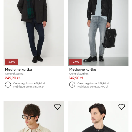
-32%
-27%
Medicine kurtka
Medicine kurtka
Cena aktualna:
Cena aktualna:
249,90 zł
149,90 zł
Cena regularna:
459,90 zł
Cena regularna:
259,90 zł
Najniższa cena:
367,90 zł
Najniższa cena:
207,90 zł