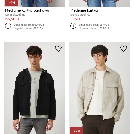
-44%
Medicine kurtka puchowa
Medicine kurtka
Cena aktualna:
Cena aktualna:
199,90 zł
119,90 zł
Cena regularna:
359,90 zł
Cena regularna:
259,90 zł
Najniższa cena:
359,90 zł
Najniższa cena:
129,90 zł
-50%