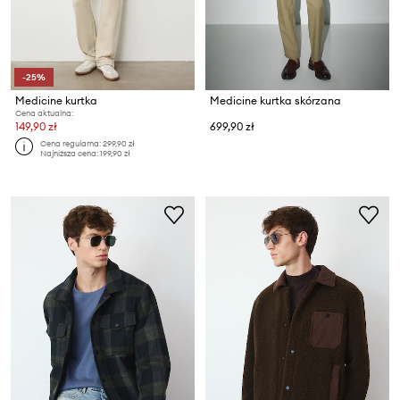
-25%
Medicine kurtka
Medicine kurtka skórzana
Cena aktualna:
149,90 zł
699,90 zł
Cena regularna:
299,90 zł
Najniższa cena:
199,90 zł