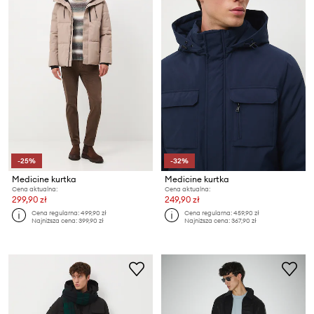
-25%
-32%
Medicine kurtka
Medicine kurtka
Cena aktualna:
Cena aktualna:
299,90 zł
249,90 zł
Cena regularna:
499,90 zł
Cena regularna:
459,90 zł
Najniższa cena:
399,90 zł
Najniższa cena:
367,90 zł