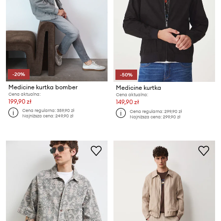
-20%
-50%
Medicine kurtka bomber
Medicine kurtka
Cena aktualna:
Cena aktualna:
199,90 zł
149,90 zł
Cena regularna:
359,90 zł
Cena regularna:
299,90 zł
Najniższa cena:
249,90 zł
Najniższa cena:
299,90 zł