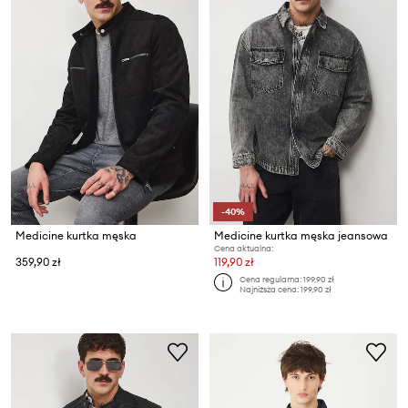
-40%
Medicine kurtka męska
Medicine kurtka męska jeansowa
Cena aktualna:
359,90 zł
119,90 zł
Cena regularna:
199,90 zł
Najniższa cena:
199,90 zł