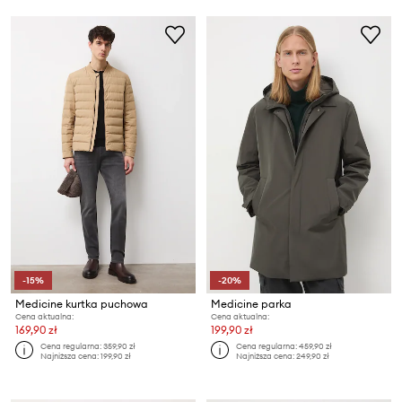
-15%
-20%
Medicine kurtka puchowa
Medicine parka
Cena aktualna:
Cena aktualna:
169,90 zł
199,90 zł
Cena regularna:
359,90 zł
Cena regularna:
459,90 zł
Najniższa cena:
199,90 zł
Najniższa cena:
249,90 zł