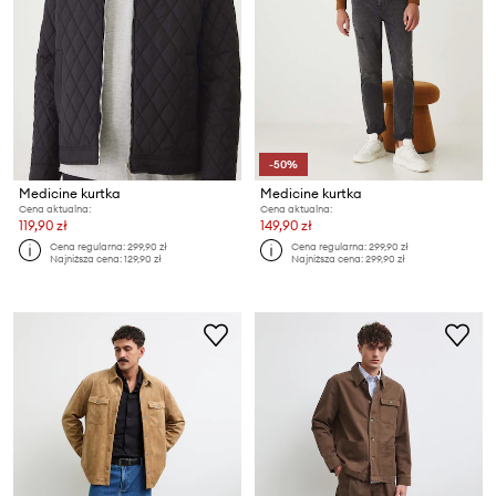
-50%
Medicine kurtka
Medicine kurtka
Cena aktualna:
Cena aktualna:
119,90 zł
149,90 zł
Cena regularna:
299,90 zł
Cena regularna:
299,90 zł
Najniższa cena:
129,90 zł
Najniższa cena:
299,90 zł