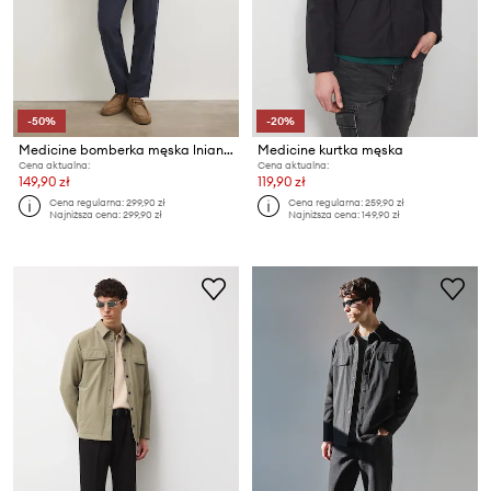
-50%
-20%
Medicine bomberka męska lniana
Medicine kurtka męska
Cena aktualna:
Cena aktualna:
149,90 zł
119,90 zł
Cena regularna:
299,90 zł
Cena regularna:
259,90 zł
Najniższa cena:
299,90 zł
Najniższa cena:
149,90 zł