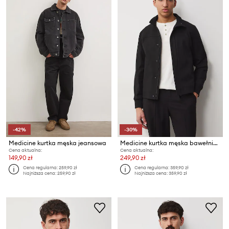
-42%
-30%
Medicine kurtka męska jeansowa
Medicine kurtka męska bawełniana
Cena aktualna:
Cena aktualna:
149,90 zł
249,90 zł
Cena regularna:
259,90 zł
Cena regularna:
359,90 zł
Najniższa cena:
259,90 zł
Najniższa cena:
359,90 zł