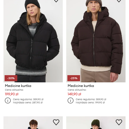
-30%
-25%
Medicine kurtka
Medicine kurtka
Cena aktualna:
Cena aktualna:
199,90 zł
149,90 zł
Cena regularna:
359,90 zł
Cena regularna:
359,90 zł
Najniższa cena:
287,90 zł
Najniższa cena:
199,90 zł