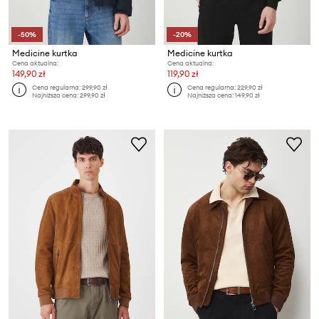
-50%
-20%
Medicine kurtka
Medicine kurtka
Cena aktualna:
Cena aktualna:
149,90 zł
119,90 zł
Cena regularna:
299,90 zł
Cena regularna:
229,90 zł
Najniższa cena:
299,90 zł
Najniższa cena:
149,90 zł