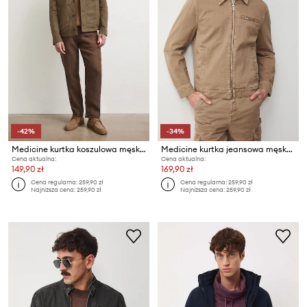
-42%
-34%
Medicine kurtka koszulowa męska z lnem
Medicine kurtka jeansowa męska bawełniana
Cena aktualna:
Cena aktualna:
149,90 zł
169,90 zł
Cena regularna:
259,90 zł
Cena regularna:
259,90 zł
Najniższa cena:
259,90 zł
Najniższa cena:
259,90 zł