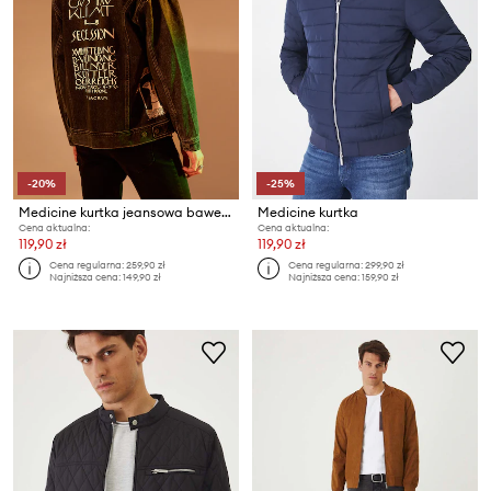
-20%
-25%
Medicine kurtka jeansowa bawełniana
Medicine kurtka
Cena aktualna:
Cena aktualna:
119,90 zł
119,90 zł
Cena regularna:
259,90 zł
Cena regularna:
299,90 zł
Najniższa cena:
149,90 zł
Najniższa cena:
159,90 zł