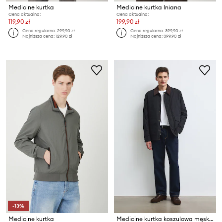
Medicine kurtka
Medicine kurtka lniana
Cena aktualna:
Cena aktualna:
119,90 zł
199,90 zł
Cena regularna:
299,90 zł
Cena regularna:
399,90 zł
Najniższa cena:
129,90 zł
Najniższa cena:
399,90 zł
-13%
Medicine kurtka
Medicine kurtka koszulowa męska