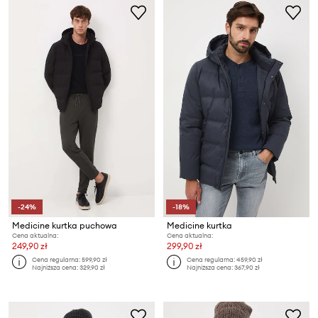
-24%
-18%
Medicine kurtka puchowa
Medicine kurtka
Cena aktualna:
Cena aktualna:
249,90 zł
299,90 zł
Cena regularna:
599,90 zł
Cena regularna:
459,90 zł
Najniższa cena:
329,90 zł
Najniższa cena:
367,90 zł