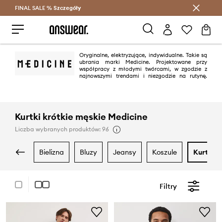
FINAL SALE %
Szczegóły
Oszczędzaj z Answear Club >
Oryginalne, elektryzujące, indywidualne. Takie są
ubrania marki Medicine. Projektowane przy
współpracy z młodymi twórcami, w zgodzie z
najnowszymi trendami i niezgodzie na rutynę.
Lubimy różnorodność i autorskie rozwiązania.
Kurtki krótkie męskie Medicine
Liczba wybranych produktów: 96
bielizna
bluzy
jeansy
koszule
kurtki
Filtry