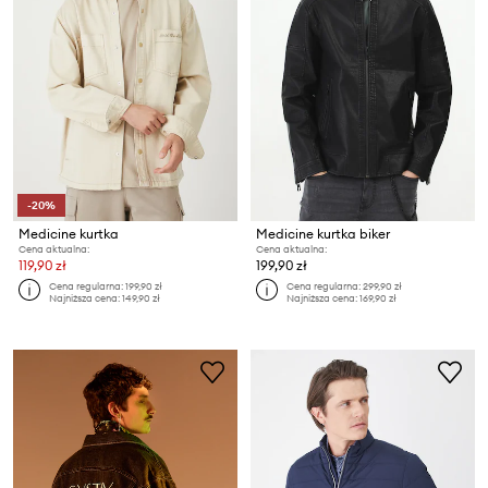
-20%
Medicine kurtka
Medicine kurtka biker
Cena aktualna:
Cena aktualna:
119,90 zł
199,90 zł
Cena regularna:
199,90 zł
Cena regularna:
299,90 zł
Najniższa cena:
149,90 zł
Najniższa cena:
169,90 zł