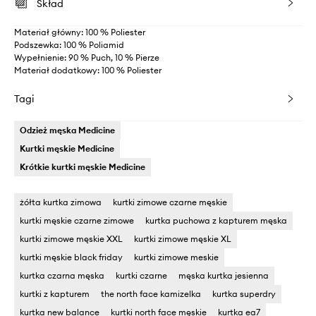
Skład
Materiał główny: 100 % Poliester
Podszewka: 100 % Poliamid
Wypełnienie: 90 % Puch, 10 % Pierze
Materiał dodatkowy: 100 % Poliester
Tagi
Odzież męska Medicine
Kurtki męskie Medicine
Krótkie kurtki męskie Medicine
żółta kurtka zimowa
kurtki zimowe czarne męskie
kurtki męskie czarne zimowe
kurtka puchowa z kapturem męska
kurtki zimowe męskie XXL
kurtki zimowe męskie XL
kurtki męskie black friday
kurtki zimowe meskie
kurtka czarna męska
kurtki czarne
męska kurtka jesienna
kurtki z kapturem
the north face kamizelka
kurtka superdry
kurtka new balance
kurtki north face męskie
kurtka ea7