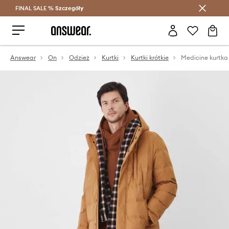
FINAL SALE %
Szczegóły
Oszczędzaj z Answear Club >
Answear
On
Odzież
Kurtki
Kurtki krótkie
Medicine kurtk