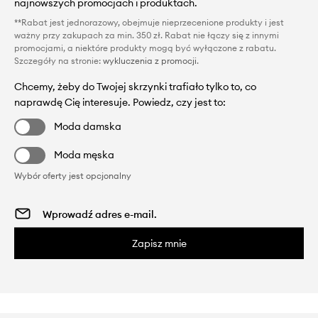
najnowszych promocjach i produktach.
**Rabat jest jednorazowy, obejmuje nieprzecenione produkty i jest
ważny przy zakupach za min. 350 zł. Rabat nie łączy się z innymi
promocjami, a niektóre produkty mogą być wyłączone z rabatu.
Szczegóły na stronie:
wykluczenia z promocji
.
Chcemy, żeby do Twojej skrzynki trafiało tylko to, co
naprawdę Cię interesuje. Powiedz, czy jest to:
Moda damska
Moda męska
Wybór oferty jest opcjonalny
Zapisz mnie