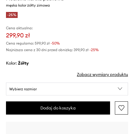
męska kolor żółty zimowa
-25%
Cena aktualna:
299,90 zł
Cena regularna:
599,90 zł
-50%
Najniższa cena z 30 dni przed obniżką:
399,90 zł
 -25%
Kolor:
żółty
Zobacz wymiary produktu
Wybierz rozmiar
Dodaj do koszyka