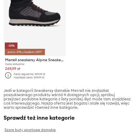
-10%
extra -5% z kodem: OFF*
Merrell sneakersy Alpine Sneaker Mid Waterproof 2
Cena aktualna:
269,99 zł
Cena regularna:
599,99 zł
Najniższa cena:
299,99 zł
Jeśli w kategorii Sneakersy damskie Merrell nie znalazłaś
poszukiwanego produktu wśród 4 dostępnych opcji, spróbuj
przejrzeć podobne kategorie z listy poniżej. Być może tam znajdziesz
coś interesującego. Nasza oferta jest bogata i stale się rozwija, więc
warto sprawdzić również inne kategorie.
Sprawdź też inne kategorie
Szare buty sportowe damskie