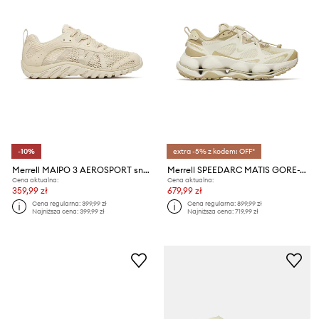
-10%
extra -5% z kodem: OFF*
Merrell MAIPO 3 AEROSPORT sneakersy damskie
Merrell SPEEDARC MATIS GORE-TEX sneakersy damskie
Cena aktualna:
Cena aktualna:
359,99 zł
679,99 zł
Cena regularna:
399,99 zł
Cena regularna:
899,99 zł
Najniższa cena:
399,99 zł
Najniższa cena:
719,99 zł