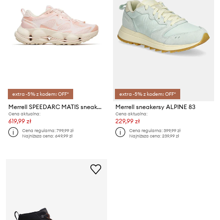
extra -5% z kodem: OFF*
extra -5% z kodem: OFF*
Merrell SPEEDARC MATIS sneakersy damskie
Merrell sneakersy ALPINE 83
Cena aktualna:
Cena aktualna:
619,99 zł
229,99 zł
Cena regularna:
799,99 zł
Cena regularna:
399,99 zł
Najniższa cena:
649,99 zł
Najniższa cena:
239,99 zł