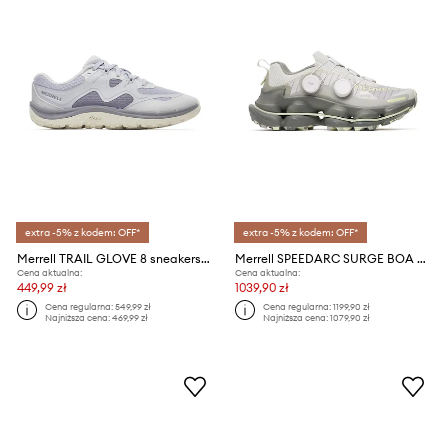
extra -5% z kodem: OFF*
extra -5% z kodem: OFF*
Merrell TRAIL GLOVE 8 sneakersy damskie
Merrell SPEEDARC SURGE BOA sneakersy damskie
Cena aktualna:
Cena aktualna:
449,99 zł
1039,90 zł
Cena regularna:
549,99 zł
Cena regularna:
1199,90 zł
Najniższa cena:
469,99 zł
Najniższa cena:
1079,90 zł