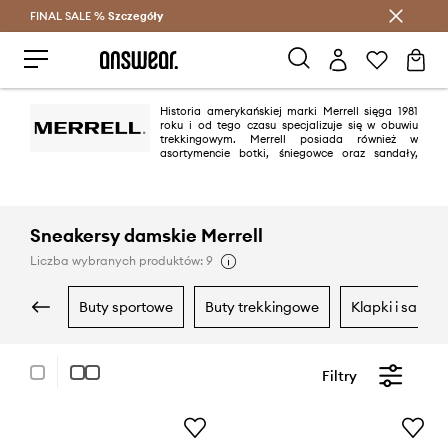
FINAL SALE %
Szczegóły
Oszczędzaj z Answear Club >
Historia amerykańskiej marki Merrell sięga 1981
roku i od tego czasu specjalizuje się w obuwiu
trekkingowym. Merrell posiada również w
asortymencie botki, śniegowce oraz sandały,
nadające się nie tylko na wysokogórskie wyprawy. Wszystkie produkty
marki charakteryzują się doskonałą jakością oraz dbałością o najmniejszy
szczegół.
Sneakersy damskie Merrell
Liczba wybranych produktów: 9
buty sportowe
buty trekkingowe
klapki i sanda
Filtry