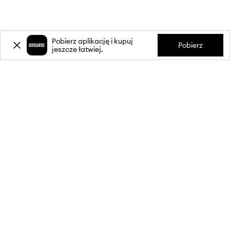
Pobierz aplikację i kupuj
Pobierz
jeszcze łatwiej.
-20%
zniżki** na pierwsze zakupy
za zapis do newslettera.
Dołącz do naszej społeczności, aby otrzymywać informacje o
najnowszych promocjach i produktach.