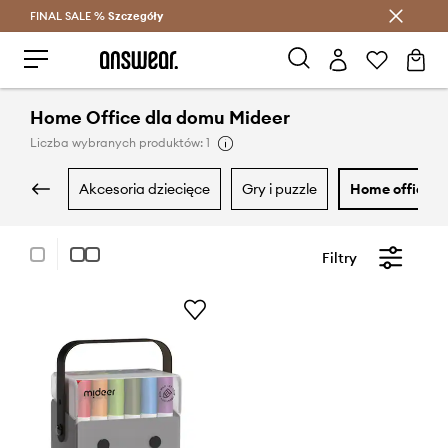
FINAL SALE %
Szczegóły
Oszczędzaj z Answear Club >
Home Office dla domu Mideer
Liczba wybranych produktów: 1
akcesoria dziecięce
gry i puzzle
home office
Filtry