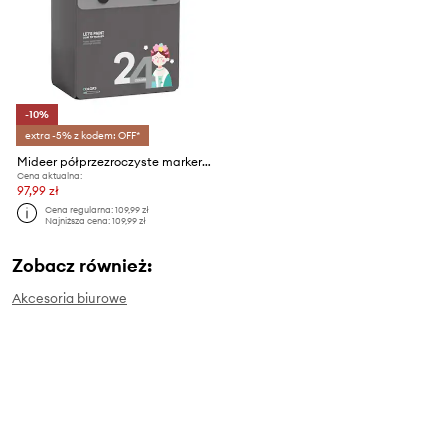
-10%
extra -5% z kodem: OFF*
Mideer półprzezroczyste markery z podwójną końcówką 24-pack
Cena aktualna:
97,99 zł
Cena regularna:
109,99 zł
Najniższa cena:
109,99 zł
Zobacz również:
Akcesoria biurowe