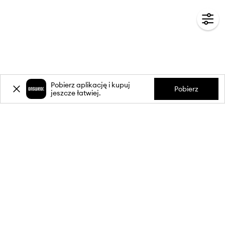
Pobierz aplikację i kupuj
Pobierz
jeszcze łatwiej.
-20%
zniżki** na pierwsze zakupy